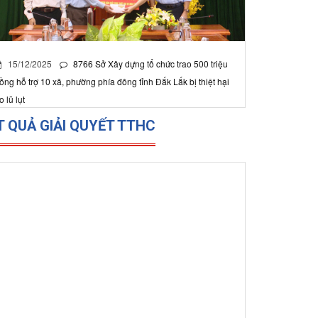
15/12/2025
0
ở Xây dựng tổ chức trao 500 triệu đồng hỗ trợ 10
ã, phường phía đông tỉnh Đắk Lắk bị thiệt hại do lũ
ụt
T QUẢ GIẢI QUYẾT TTHC