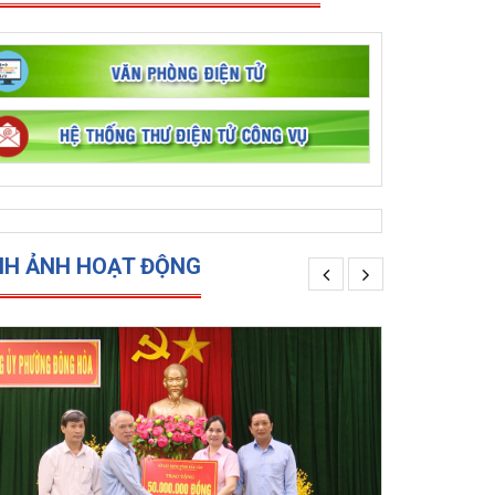
NH ẢNH HOẠT ĐỘNG