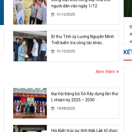
người dân vào ngày 1/12
01/12/2025
Bí thư Tỉnh ủy Lương Nguyễn Minh
Triết kiểm tra công tác khắc...
01/12/2025
S
x
Xem thêm
l
KẾ
Đại hội Đảng bộ Sở Xây dựng lần thứ
I, nhiệm kỳ 2025 – 2030
19/08/2025
Hội Kiến trúc sư tỉnh Đắk Lắk tổ chức