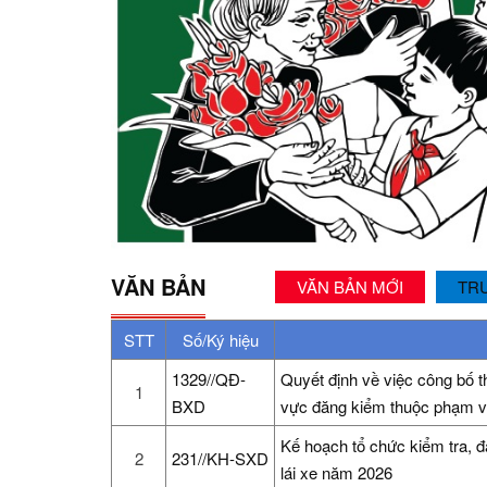
VĂN BẢN
VĂN BẢN MỚI
TR
STT
Số/Ký hiệu
1329//QĐ-
Quyết định về việc công bố t
1
BXD
vực đăng kiểm thuộc phạm v
Kế hoạch tổ chức kiểm tra, 
2
231//KH-SXD
lái xe năm 2026