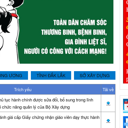
UNG ƯƠNG
TỈNH ĐẮK LẮK
SỞ XÂY DỰNG
Trích yếu
Tải về
hủ tục hành chính được sửa đổi, bổ sung trong lĩnh
i chức năng quản lý của Bộ Xây dựng
đánh giá cấp Giấy chứng nhận giáo viên dạy thực hành