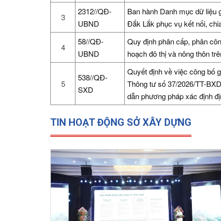
2312//QĐ-
Ban hành Danh mục dữ liệu gố
3
UBND
Đắk Lắk phục vụ kết nối, chia
58//QĐ-
Quy định phân cấp, phân công
4
UBND
hoạch đô thị và nông thôn trê
Quyết định về việc công bố g
538//QĐ-
5
Thông tư số 37/2026/TT-BXD
SXD
dẫn phương pháp xác định địn
TIN HOẠT ĐỘNG SỞ XÂY DỰNG