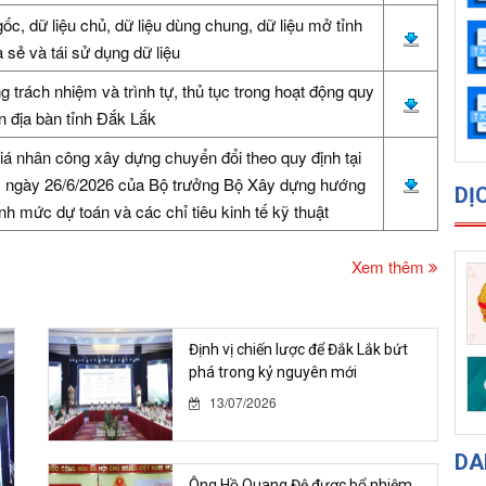
c, dữ liệu chủ, dữ liệu dùng chung, dữ liệu mở tỉnh
 sẻ và tái sử dụng dữ liệu
 trách nhiệm và trình tự, thủ tục trong hoạt động quy
n địa bàn tỉnh Đắk Lắk
iá nhân công xây dựng chuyển đổi theo quy định tại
 ngày 26/6/2026 của Bộ trưởng Bộ Xây dựng hướng
DỊ
h mức dự toán và các chỉ tiêu kinh tế kỹ thuật
Xem thêm
Định vị chiến lược để Đắk Lắk bứt
phá trong kỷ nguyên mới
13/07/2026
DA
Ông Hồ Quang Đệ được bổ nhiệm