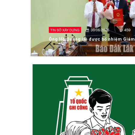
245
13/07/2026
TIN SỞ XÂY DỰNG
(Infographic) Đắk Lắk trong kỷ nguyên 
Kiến tạo động lực - Bứt phá phát triển