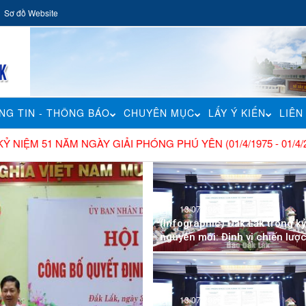
Sơ đồ Website
NG TIN - THÔNG BÁO
CHUYÊN MỤC
LẤY Ý KIẾN
LIÊN
 NĂM NGÀY GIẢI PHÓNG PHÚ YÊN (01/4/1975 - 01/4/2026)
|
Chào 
13/07/2026
(Infographic) Đắk Lắk trong kỷ
nguyên mới: Định vị chiến lược 
13/07/2026