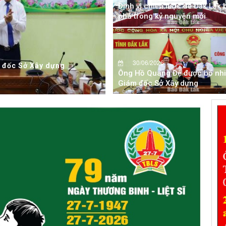
Định vị chiến lược để Đắk Lắk 
phá trong kỷ nguyên mới
mới: Định vị chiến lược -
30/06/2026
Ông Hồ Quang Đệ được bổ nh
Giám đốc Sở Xây dựng