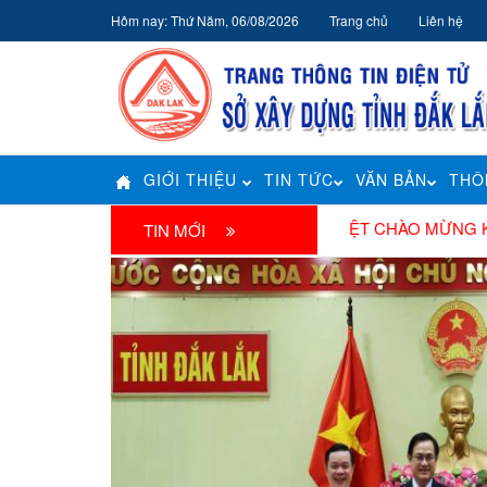
Hôm nay: Thứ Năm, 06/08/2026
Trang chủ
Liên hệ
GIỚI THIỆU
TIN TỨC
VĂN BẢN
THÔ
NHIỆT LIỆT CHÀO MỪNG KỶ NIỆM 51
TIN MỚI