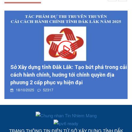
Sở Xây dựng tỉnh Đắk Lắk: Tạo bứt phá trong cải
cách hành chính, hướng tới chính quyền địa
phương 2 cấp phục vụ hiện đại
18/10/2025
52317
TRANG THÔNG TIN ĐIỆN TỬ SỞ XÂY DỰNG TỈNH ĐẮK