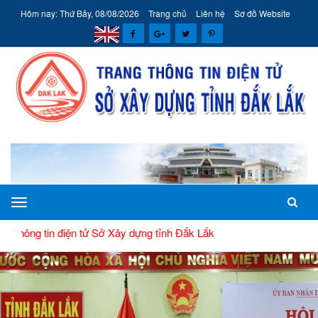
Hôm nay: Thứ Bảy, 08/08/2026
Trang chủ
Liên hệ
Sơ đồ Website
TIN MỚI
Sở
Xây
điện tử Sở Xây dựng tỉnh Đắk Lắk
dựng
tỉnh
Đắk
Lắk