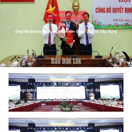
TIN SỞ XÂY DỰNG
30/06/2026
481
Ông Hồ Quang Đệ được bổ nhiệm Giám đốc Sở Xây dựng
13/07/2026
(Infographic) Đắk Lắk trong kỷ nguyên mới: Định vị chiến
lược -...