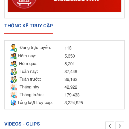
THỐNG KÊ TRUY CẬP
Đang trực tuyến:
113
Hôm nay:
5,350
Hôm qua:
5,201
Tuần này:
37,449
Tuần trước:
36,162
Tháng này:
42,922
Tháng trước:
179,433
Tổng lượt truy cập:
3,224,925
VIDEOS - CLIPS