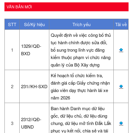
VĂN BẢN MỚI
STT
Số/Ký hiệu
Trích yếu
Tải về
Quyết định về việc công bố thủ
tục hành chính được sửa đổi,
1329//QĐ-
1
bổ sung trong lĩnh vực đăng
BXD
kiểm thuộc phạm vi chức năng
quản lý của Bộ Xây dựng
Kế hoạch tổ chức kiểm tra,
đánh giá cấp Giấy chứng nhận
2
231//KH-SXD
giáo viên dạy thực hành lái xe
năm 2026
Ban hành Danh mục dữ liệu
gốc, dữ liệu chủ, dữ liệu dùng
2312//QĐ-
3
chung, dữ liệu mở tỉnh Đắk Lắk
UBND
phục vụ kết nối, chia sẻ và tái