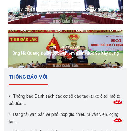
13/07/2026
Định vị chiến lược để Đắk Lắk bứt phá trong kỷ nguyên mới
30/06/2026
Ông Hồ Quang Đệ được bổ nhiệm Giám đốc Sở Xây dựng
THÔNG BÁO MỚI
Thông báo Danh sách các cơ sở đào tạo lái xe ô tô, mô tô
đủ điều...
Đăng tải văn bản về phối hợp giới thiệu tư vấn viên, cộng
tác...