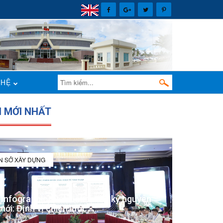
 HỆ
N MỚI NHẤT
IN SỞ XÂY DỰNG
(Infographic) Đắk Lắk trong kỷ nguyên
mới: Định vị chiến lược -...