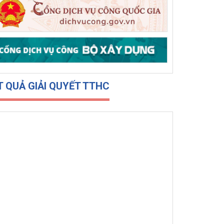
hỗ trợ 10 xã, phường phía đông tỉnh Đắk
Lắk bị thiệt hại do lũ lụt
T QUẢ GIẢI QUYẾT TTHC