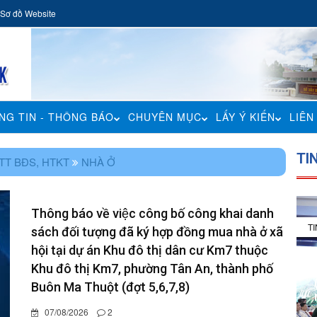
Sơ đồ Website
NG TIN - THÔNG BÁO
CHUYÊN MỤC
LẤY Ý KIẾN
LIÊN
TI
TT BĐS, HTKT
NHÀ Ở
Thông báo về việc công bố công khai danh
T
sách đối tượng đã ký hợp đồng mua nhà ở xã
hội tại dự án Khu đô thị dân cư Km7 thuộc
Khu đô thị Km7, phường Tân An, thành phố
Buôn Ma Thuột (đợt 5,6,7,8)
07/08/2026
2