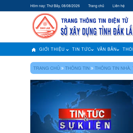
Hôm nay: Thứ Bảy, 08/08/2026
Trang chủ
Liên hệ
GIỚI THIỆU
TIN TỨC
VĂN BẢN
THÔ
TRANG CHỦ
THÔNG TIN
THÔNG TIN NHÀ, 