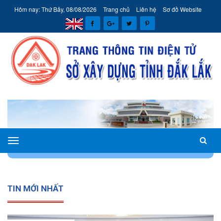
Hôm nay: Thứ Bảy, 08/08/2026
Trang chủ
Liên hệ
Sơ đồ Website
Sở
TRANG CHỦ
THÔNG TIN
THÔNG TIN QUY HOẠCH
Xây
dựng
tỉnh
TIN MỚI NHẤT
Đắk
Lắk