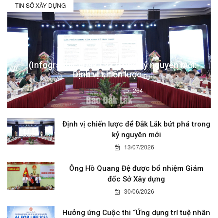
TIN SỞ XÂY DỰNG
(Infographic) Đắk Lắk trong kỷ nguyên mới:
Định vị chiến lược -...
13/07/2026
264
Định vị chiến lược để Đắk Lắk bứt phá trong
kỷ nguyên mới
13/07/2026
Ông Hồ Quang Đệ được bổ nhiệm Giám
đốc Sở Xây dựng
30/06/2026
Hưởng ứng Cuộc thi “Ứng dụng trí tuệ nhân