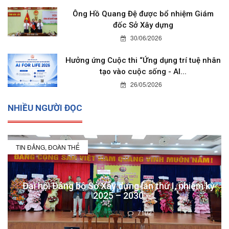
Ông Hồ Quang Đệ được bổ nhiệm Giám
đốc Sở Xây dựng
30/06/2026
Hưởng ứng Cuộc thi “Ứng dụng trí tuệ nhân
tạo vào cuộc sống - AI...
26/05/2026
NHIỀU NGƯỜI ĐỌC
TIN ĐẢNG, ĐOÀN THỂ
Đại hội Đảng bộ Sở Xây dựng lần thứ I, nhiệm kỳ
2025 – 2030
19/08/2025
7102