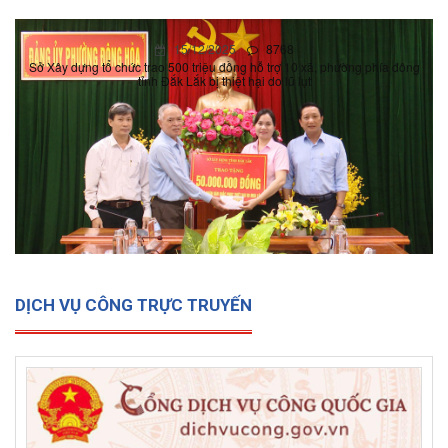
15/12/2025
0
Sở Xây dựng tổ chức trao 500 triệu đồng hỗ trợ 10 xã, phường
phía đông tỉnh Đắk Lắk bị thiệt hại do lũ lụt
DỊCH VỤ CÔNG TRỰC TRUYẾN