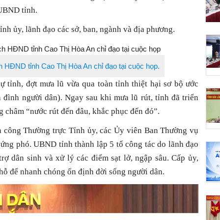
 UBND tỉnh.
nh ủy, lãnh đạo các sở, ban, ngành và địa phương.
h HĐND tỉnh Cao Thị Hòa An chỉ đạo tại cuộc họp.
tỉnh, đợt mưa lũ vừa qua toàn tỉnh thiệt hại sơ bộ ước
 đình người dân). Ngay sau khi mưa lũ rút, tỉnh đã triển
g châm “nước rút đến đâu, khắc phục đến đó”.
n công Thường trực Tỉnh ủy, các Ủy viên Ban Thường vụ
 ứng phó. UBND tỉnh thành lập 5 tổ công tác do lãnh đạo
trợ dân sinh và xử lý các điểm sạt lở, ngập sâu. Cấp ủy,
chỗ để nhanh chóng ổn định đời sống người dân.