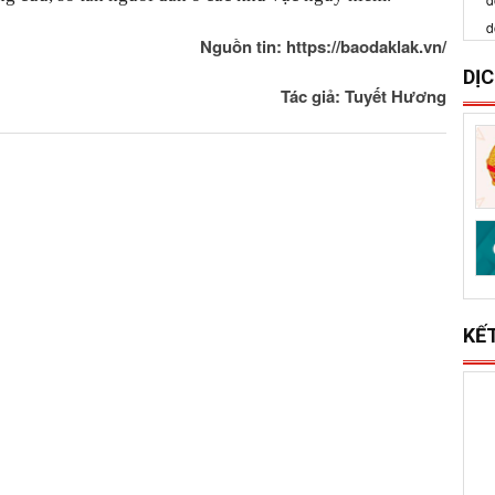
d
Nguồn tin: https://baodaklak.vn/
DỊ
Tác giả: Tuyết Hương
KẾ