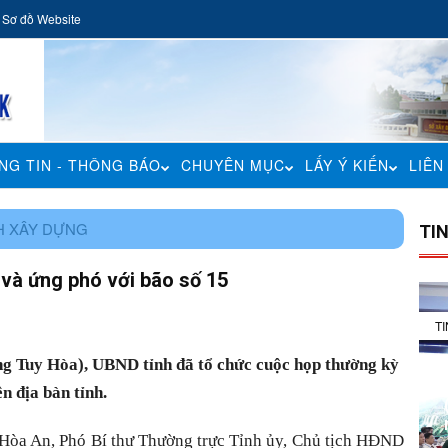
Sơ đồ Website
NG TIN - THÔNG BÁO
CHUYÊN MỤC
LẤY Ý KIẾN
LIÊN
H XÂY DỰNG
TI
 và ứng phó với bão số 15
T
ờng Tuy Hòa), UBND tỉnh đã tổ chức cuộc họp thường kỳ
ên địa bàn tỉnh.
 Hòa An, Phó Bí thư Thường trực Tỉnh ủy, Chủ tịch HĐND