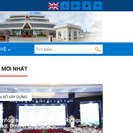
 HỆ
N MỚI NHẤT
IN SỞ XÂY DỰNG
(Infographic) Đắk Lắk trong kỷ nguyên
mới: Định vị chiến lược -...