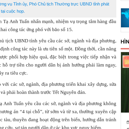
ng vụ Tỉnh ủy, Phó Chủ tịch Thường trực UBND tỉnh phát
 tại cuộc họp.
nh Tạ Anh Tuấn nhấn mạnh, nhiệm vụ trọng tâm hàng đầu
khai công tác ứng phó với bão số 15.
Chủ tịch UBND tỉnh yêu cầu các sở, ngành và địa phương,
HÌ
 định công tác này là ưu tiên số một. Đồng thời, cần nâng
ược phối hợp hiệu quả, đặc biệt trong việc tiếp nhận và
 hỗ trợ tiền cho người dân bị ảnh hưởng phải làm ngay,
y ra tiêu cực.
với các sở, ngành, địa phương triển khai xây dựng, sửa
 và phải hoàn thành trước Tết Nguyên đán.
Tạ Anh Tuấn yêu cầu các sở, ngành và địa phương không
hương án “4 tại chỗ”, từ sớm và từ xa, thường xuyên cập
các tàu, thuyền đang hoạt động trên biển, hướng dẫn tránh
ng cứu, sơ tán người dân ở các khu vực nguy hiểm.
đ