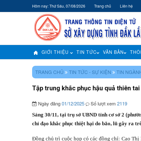
Hôm nay: Thứ Sáu, 07/08/2026
Trang chủ
Liên hệ
GIỚI THIỆU
TIN TỨC
VĂN BẢN
THÔ
TRANG CHỦ
TIN TỨC - SỰ KIỆN
TIN NGÀN
Tập trung khắc phục hậu quả thiên tai
Ngày đăng
01/12/2025
Số lượt xem
2119
Sáng 30/11, tại trụ sở UBND tỉnh cơ sở 2 (phư
chỉ đạo khắc phục thiệt hại do bão, lũ gây ra tr
Đồng chủ trì cuộc họp có các đồng chí: Cao Thị