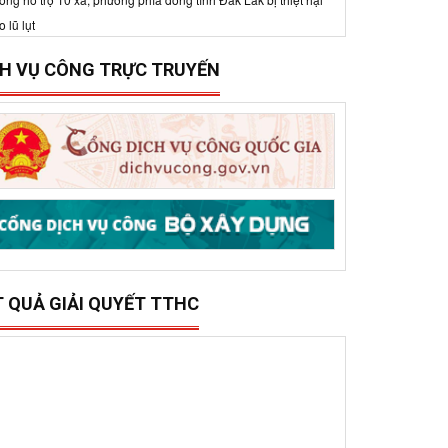
o lũ lụt
CH VỤ CÔNG TRỰC TRUYẾN
T QUẢ GIẢI QUYẾT TTHC