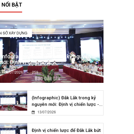
 NỔI BẬT
IN SỞ XÂY DỰNG
(Infographic) Đắk Lắk trong kỷ nguyên
mới: Định vị chiến lược -...
13/07/2026
259
(Infographic) Đắk Lắk trong kỷ
nguyên mới: Định vị chiến lược -...
13/07/2026
Định vị chiến lược để Đắk Lắk bứt