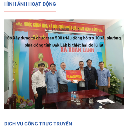
HÌNH ẢNH HOẠT ĐỘNG
15/12/2025
0
Sở Xây dựng tổ chức trao 500 triệu đồng hỗ trợ 10 xã, phường
phía đông tỉnh Đắk Lắk bị thiệt hại do lũ lụt
DỊCH VỤ CÔNG TRỰC TRUYẾN