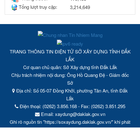
Tổng lượt truy cập:
3,214,649
TRANG THÔNG TIN ĐIỆN TỬ SỞ XÂY DỰNG TỈNH ĐẮK
LẮK
Cơ quan chủ quản: Sở Xây dựng tỉnh Đắk Lắk
Chịu trách nhiệm nội dung: Ông Hồ Quang Đệ - Giám đốc
Sở
Địa chỉ: Số 05-07 Đồng Khởi, phường Tân An, tỉnh Đắk
Lắk
Điện thoại: (0262) 3.856.168 - Fax: (0262) 3.851.295
Email: xaydung@daklak.gov.vn
Ghi rõ nguồn tin "https://soxaydung.daklak.gov.vn/" khi phát
hành lại thông tin từ Trang thông tin điện tử này.