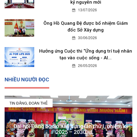
kỷ nguyên mới
13/07/2026
Ông Hồ Quang Đệ được bổ nhiệm Giám
đốc Sở Xây dựng
30/06/2026
Hưởng ứng Cuộc thi “Ứng dụng trí tuệ nhân
tạo vào cuộc sống - AI...
26/05/2026
NHIỀU NGƯỜI ĐỌC
TIN ĐẢNG, ĐOÀN THỂ
Đại hội Đảng bộ Sở Xây dựng lần thứ I, nhiệm kỳ
2025 – 2030