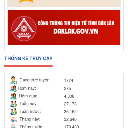
THỐNG KÊ TRUY CẬP
Đang trực tuyến:
1774
Hôm nay:
275
Hôm qua:
4,808
Tuần này:
27,173
Tuần trước:
36,162
Tháng này:
32,646
Tháng trước:
179,433