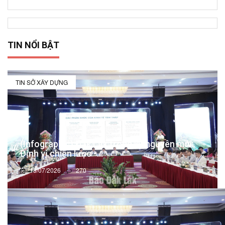
TIN NỔI BẬT
TIN SỞ XÂY DỰNG
(Infographic) Đắk Lắk trong kỷ nguyên mới:
Định vị chiến lược -...
13/07/2026
270