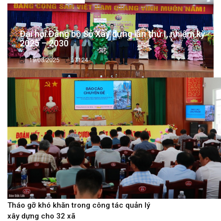
Đại hội Đảng bộ Sở Xây dựng lần thứ I, nhiệm kỳ
2025 – 2030
19/08/2025
7124
Tháo gỡ khó khăn trong công tác quản lý
xây dựng cho 32 xã