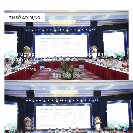
TIN SỞ XÂY DỰNG
(Infographic) Đắk Lắk trong kỷ nguyên mới:
Định vị chiến lược -...
13/07/2026
270