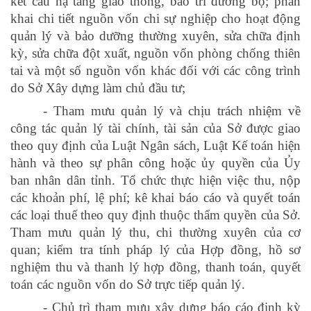
kết cấu hạ tầng giao thông, bảo trì đường bộ;
phân
khai chi tiết nguồn vốn chi sự nghiệp cho hoạt động
quản lý và bảo dưỡng thường xuyên, sửa chữa định
kỳ, sửa chữa đột xuất, nguồn vốn phòng chống thiên
tai và một số nguồn vốn khác đối với các công trình
do Sở Xây dựng làm chủ đầu tư;
- Tham mưu quản lý và chịu trách nhiệm về
công tác quản lý tài chính, tài sản của Sở được giao
theo quy định của Luật Ngân sách, Luật Kế toán hiện
hành và theo sự phân công hoặc ủy quyền của Ủy
ban nhân dân tỉnh. Tổ chức thực hiện việc thu, nộp
các khoản phí, lệ phí; kê khai báo cáo và quyết toán
các loại thuế theo quy định thuộc thẩm quyền của Sở.
Tham mưu quản lý thu, chi thường xuyên của cơ
quan; kiểm tra tính pháp lý của Hợp đồng, hồ sơ
nghiệm thu và thanh lý hợp đồng, thanh toán, quyết
toán các nguồn vốn do Sở trực tiếp quản lý.
- Chủ trì tham mưu xây dựng báo cáo định kỳ