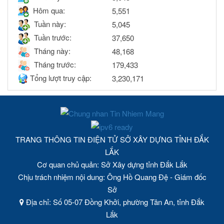
Hôm qua:
5,551
Tuần này:
5,045
Tuần trước:
37,650
Tháng này:
48,168
Tháng trước:
179,433
Tổng lượt truy cập:
3,230,171
TRANG THÔNG TIN ĐIỆN TỬ SỞ XÂY DỰNG TỈNH ĐẮK
LẮK
Cơ quan chủ quản: Sở Xây dựng tỉnh Đắk Lắk
Chịu trách nhiệm nội dung: Ông Hồ Quang Đệ - Giám đốc
Sở
Địa chỉ: Số 05-07 Đồng Khởi, phường Tân An, tỉnh Đắk
Lắk