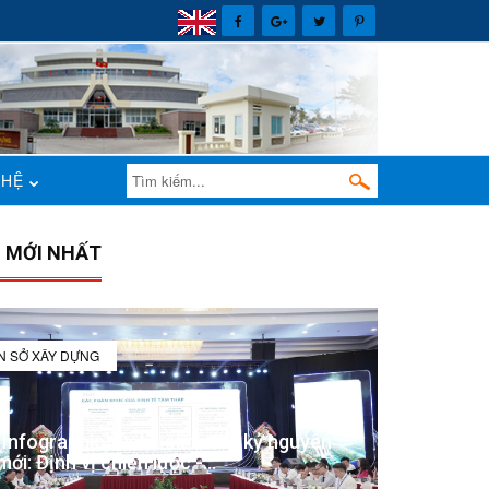
 HỆ
N MỚI NHẤT
IN SỞ XÂY DỰNG
(Infographic) Đắk Lắk trong kỷ nguyên
mới: Định vị chiến lược -...