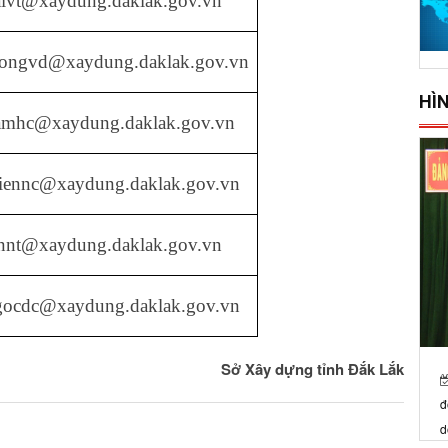
aivt@xaydung.daklak.gov.vn
uongvd@xaydung.daklak.gov.vn
HÌ
amhc@xaydung.daklak.gov.vn
hiennc@xaydung.daklak.gov.vn
annt@xaydung.daklak.gov.vn
gocdc@xaydung.daklak.gov.vn
Sở Xây dựng tỉnh Đắk Lắk