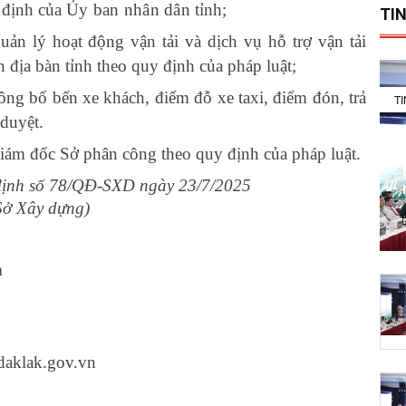
y định của
Ủy ban nhân dân
tỉnh;
TIN
quản lý hoạt động vận tải và dịch vụ hỗ trợ vận tải
 địa bàn tỉnh theo quy định của pháp luật;
ông bố bến xe khách, điểm đỗ xe taxi, điểm đón, trả
T
duyệt.
iám đốc Sở
phân công
theo quy định của pháp luật
.
định số 78/QĐ-SXD ngày 23/7/2025
Sở Xây dựng)
h
aklak.gov.vn