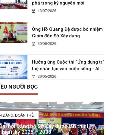
phá trong kỷ nguyên mới
13/07/2026
Ông Hồ Quang Đệ được bổ nhiệm
Giám đốc Sở Xây dựng
30/06/2026
Hưởng ứng Cuộc thi “Ứng dụng trí
tuệ nhân tạo vào cuộc sống - AI...
26/05/2026
IỀU NGƯỜI ĐỌC
IN ĐẢNG, ĐOÀN THỂ
Đại hội Đảng bộ Sở Xây dựng lần thứ I,
nhiệm kỳ 2025 – 2030