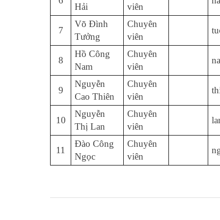
6
h
Hải
viên
Võ Đình
Chuyên
7
t
Tưởng
viên
Hồ Công
Chuyên
8
n
Nam
viên
Nguyễn
Chuyên
9
t
Cao Thiên
viên
Nguyễn
Chuyên
10
l
Thị Lan
viên
Đào Công
Chuyên
11
n
Ngọc
viên