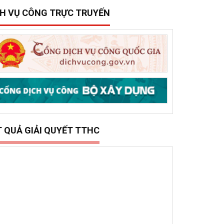
15/12/2025
0
ở Xây dựng tổ chức trao 500 triệu đồng hỗ trợ 10
ã, phường phía đông tỉnh Đắk Lắk bị thiệt hại do lũ
ụt
CH VỤ CÔNG TRỰC TRUYẾN
T QUẢ GIẢI QUYẾT TTHC