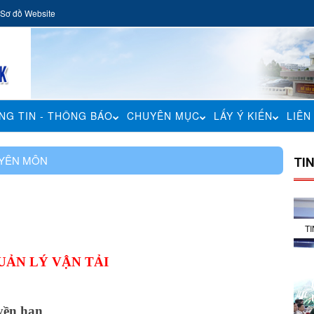
Sơ đồ Website
NG TIN - THÔNG BÁO
CHUYÊN MỤC
LẤY Ý KIẾN
LIÊN
YÊN MÔN
TI
T
ẢN LÝ VẬN TẢI
uyền hạn