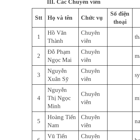
III. Các Chuyên viên
Số điện
Stt
Họ và tên
Chức vụ
thoại
Hồ Văn
Chuyên
1
t
Thành
viên
Đỗ Phạm
Chuyên
2
m
Ngọc Mai
viên
Nguyễn
Chuyên
3
s
Xuân Sỹ
viên
Nguyễn
Chuyên
4
Thị Ngọc
m
viên
Minh
Hoàng Tiến
Chuyên
5
n
Nam
viên
Vũ Tiến
Chuyên