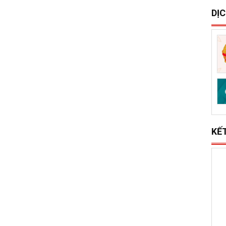
S
x
l
DỊ
KẾ