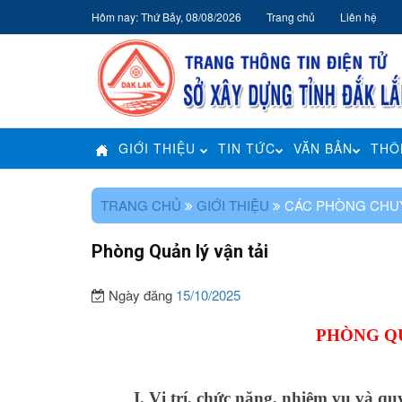
Hôm nay: Thứ Bảy, 08/08/2026
Trang chủ
Liên hệ
GIỚI THIỆU
TIN TỨC
VĂN BẢN
THÔ
TRANG CHỦ
GIỚI THIỆU
CÁC PHÒNG CHU
Phòng Quản lý vận tải
Ngày đăng
15/10/2025
PHÒNG QU
I. Vị trí, chức năng, nhiệm vụ và q