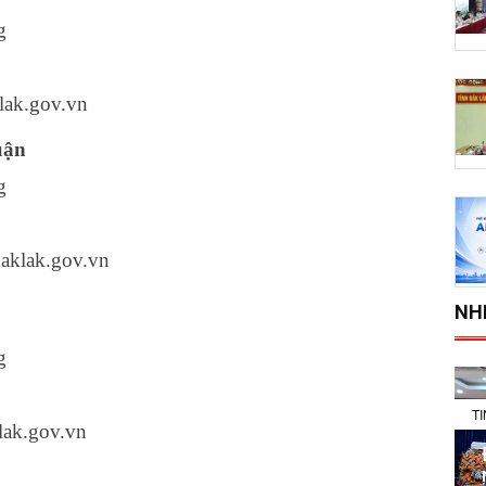
g
lak.gov.vn
uận
g
aklak.gov.vn
NH
g
T
lak.gov.vn