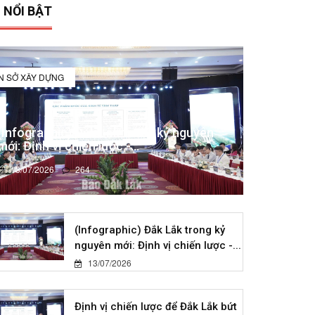
 NỔI BẬT
IN SỞ XÂY DỰNG
(Infographic) Đắk Lắk trong kỷ nguyên
mới: Định vị chiến lược -...
13/07/2026
264
(Infographic) Đắk Lắk trong kỷ
nguyên mới: Định vị chiến lược -...
13/07/2026
Định vị chiến lược để Đắk Lắk bứt