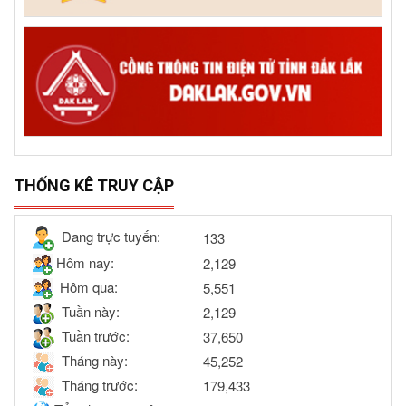
THỐNG KÊ TRUY CẬP
Đang trực tuyến:
133
Hôm nay:
2,129
Hôm qua:
5,551
Tuần này:
2,129
Tuần trước:
37,650
Tháng này:
45,252
Tháng trước:
179,433