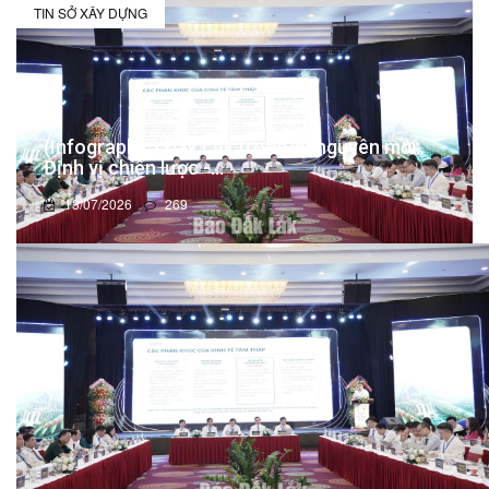
TIN SỞ XÂY DỰNG
(Infographic) Đắk Lắk trong kỷ nguyên mới:
Định vị chiến lược -...
13/07/2026
269