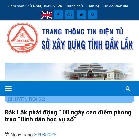
Hôm nay: Chủ Nhật, 09/08/2026
Trang chủ
Liên hệ
Sơ đồ Website
Sở
TRANG CHỦ
CHUYÊN MỤC
ĐỔI MỚI SÁNG TẠO VÀ
Xây
CHUYỂN ĐỔI SỐ
dựng
Đắk Lắk phát động 100 ngày cao điểm phong
tỉnh
trào “Bình dân học vụ số”
Đắk
Lắk
Ngày đăng
20/08/2025