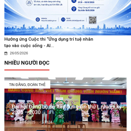
Hưởng ứng Cuộc thi “Ứng dụng trí tuệ nhân
tạo vào cuộc sống - AI...
26/05/2026
NHIỀU NGƯỜI ĐỌC
TIN ĐẢNG, ĐOÀN THỂ
Đại hội Đảng bộ Sở Xây dựng lần thứ I, nhiệm kỳ
2025 – 2030
19/08/2025
7124