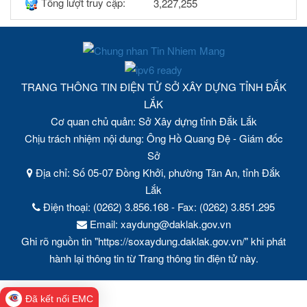
Tổng lượt truy cập:
3,227,255
TRANG THÔNG TIN ĐIỆN TỬ SỞ XÂY DỰNG TỈNH ĐẮK
LẮK
Cơ quan chủ quản: Sở Xây dựng tỉnh Đắk Lắk
Chịu trách nhiệm nội dung: Ông Hồ Quang Đệ - Giám đốc
Sở
Địa chỉ: Số 05-07 Đồng Khởi, phường Tân An, tỉnh Đắk
Lắk
Điện thoại: (0262) 3.856.168 - Fax: (0262) 3.851.295
Email: xaydung@daklak.gov.vn
Ghi rõ nguồn tin "https://soxaydung.daklak.gov.vn/" khi phát
hành lại thông tin từ Trang thông tin điện tử này.
Đã kết nối EMC