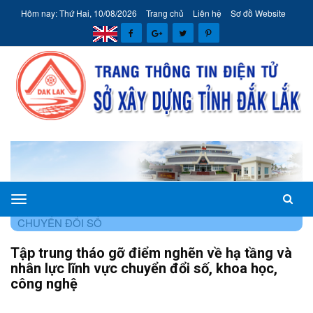
Hôm nay: Thứ Hai, 10/08/2026
Trang chủ
Liên hệ
Sơ đồ Website
Sở
TRANG CHỦ
CHUYÊN MỤC
ĐỔI MỚI SÁNG TẠO VÀ
Xây
CHUYỂN ĐỔI SỐ
dựng
Tập trung tháo gỡ điểm nghẽn về hạ tầng và
tỉnh
nhân lực lĩnh vực chuyển đổi số, khoa học,
Đắk
công nghệ
Lắk