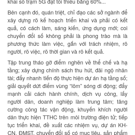
khai số trạm 5G đạt tối thiểu bằng 60%...
Bên cạnh đó, quán triệt, chỉ đạo các sở ngành để
xây dựng rõ kế hoạch triển khai và phải có kết
quả, có cách làm, sáng kiến, ứng dụng mới; coi
chuyển đổi số không phải là phong trào mà là
phương thức làm việc, gắn với trách nhiệm, rõ
người, rõ việc, rõ thời gian và rõ kết quả.
Tập trung tháo gỡ điểm nghẽn về thể chế và hạ
tầng; xây dựng chính sách thu hút, đãi ngộ nhân
tài; đẩy nhanh tiến độ thực hiện dự án hạ tầng số;
giải quyết dứt điểm vùng “lõm” sóng di động; đẩy
mạnh cải cách hành chính, dịch vụ công, lấy
người dân, doanh nghiệp làm trung tâm; tăng
cường công tác vận động, khuyến khích người
dân thực hiện TTHC trên môi trường điện tử; tiếp
tục triển khai, đề xuất các nhiệm vụ, dự án KH-
CN, ĐMST, chuyển đổi số có mục tiêu, sản phẩm