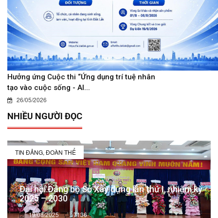
Hưởng ứng Cuộc thi “Ứng dụng trí tuệ nhân
tạo vào cuộc sống - AI...
26/05/2026
NHIỀU NGƯỜI ĐỌC
TIN ĐẢNG, ĐOÀN THỂ
Đại hội Đảng bộ Sở Xây dựng lần thứ I, nhiệm kỳ
2025 – 2030
19/08/2025
7136