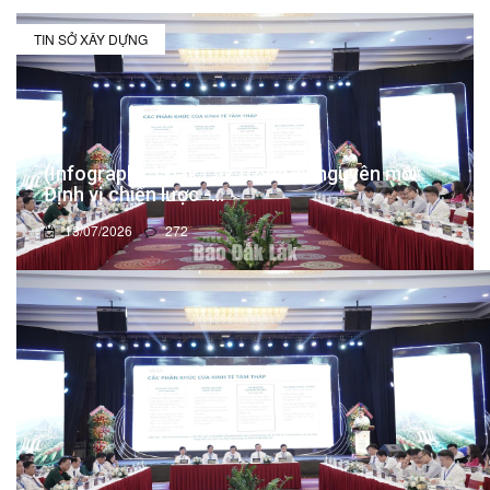
TIN SỞ XÂY DỰNG
(Infographic) Đắk Lắk trong kỷ nguyên mới:
Định vị chiến lược -...
13/07/2026
272