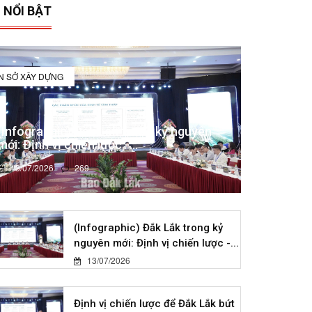
 NỔI BẬT
IN SỞ XÂY DỰNG
(Infographic) Đắk Lắk trong kỷ nguyên
mới: Định vị chiến lược -...
13/07/2026
269
(Infographic) Đắk Lắk trong kỷ
nguyên mới: Định vị chiến lược -...
13/07/2026
Định vị chiến lược để Đắk Lắk bứt