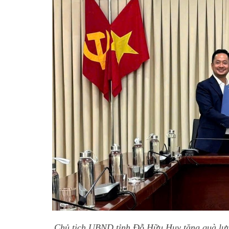
Chủ tịch UBND tỉnh Đỗ Hữu Huy tặng quà lưu