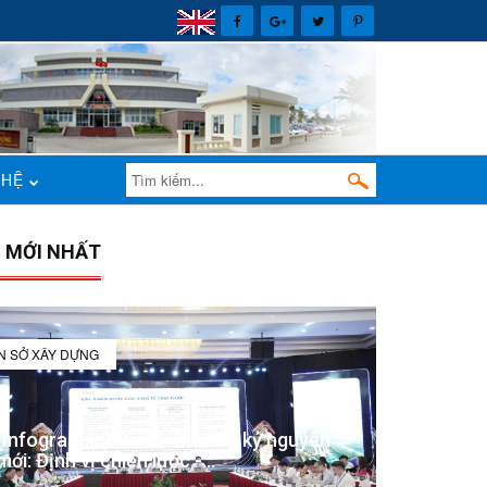
 HỆ
N MỚI NHẤT
IN SỞ XÂY DỰNG
(Infographic) Đắk Lắk trong kỷ nguyên
mới: Định vị chiến lược -...