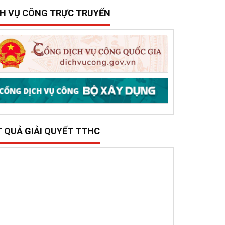
15/12/2025
0
ở Xây dựng tổ chức trao 500 triệu đồng hỗ trợ 10
ã, phường phía đông tỉnh Đắk Lắk bị thiệt hại do lũ
ụt
CH VỤ CÔNG TRỰC TRUYẾN
T QUẢ GIẢI QUYẾT TTHC