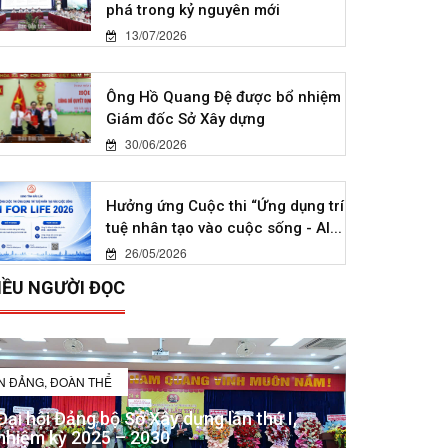
phá trong kỷ nguyên mới
13/07/2026
Ông Hồ Quang Đệ được bổ nhiệm
Giám đốc Sở Xây dựng
30/06/2026
Hưởng ứng Cuộc thi “Ứng dụng trí
tuệ nhân tạo vào cuộc sống - AI...
26/05/2026
IỀU NGƯỜI ĐỌC
IN ĐẢNG, ĐOÀN THỂ
Đại hội Đảng bộ Sở Xây dựng lần thứ I,
nhiệm kỳ 2025 – 2030