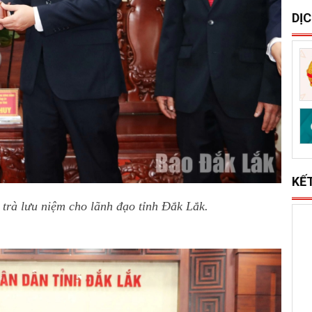
S
x
l
DỊ
trà lưu niệm cho lãnh đạo tỉnh Đắk Lắk.
KẾ