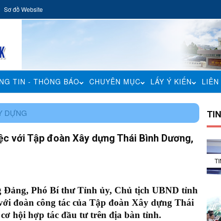
Sơ đồ Website
NG TIN - THÔNG BÁO
CHUYÊN MỤC
LẤY Ý KIẾN
LIÊN
ÂY DỰNG
TI
ệc với Tập đoàn Xây dựng Thái Bình Dương,
T
g Đảng, Phó Bí thư Tỉnh ủy, Chủ tịch UBND tỉnh
 với đoàn công tác của Tập đoàn Xây dựng Thái
 hội hợp tác đầu tư trên địa bàn tỉnh.