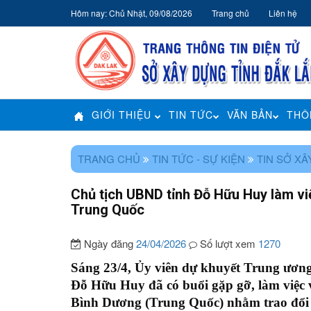
Hôm nay: Chủ Nhật, 09/08/2026
Trang chủ
Liên hệ
GIỚI THIỆU
TIN TỨC
VĂN BẢN
THÔ
TRANG CHỦ
TIN TỨC - SỰ KIỆN
TIN SỞ X
Chủ tịch UBND tỉnh Đỗ Hữu Huy làm vi
Trung Quốc
Ngày đăng
24/04/2026
Số lượt xem
1270
Sáng 23/4, Ủy viên dự khuyết Trung ươn
Đỗ Hữu Huy đã có buổi gặp gỡ, làm việc
Bình Dương (Trung Quốc) nhằm trao đổi cơ