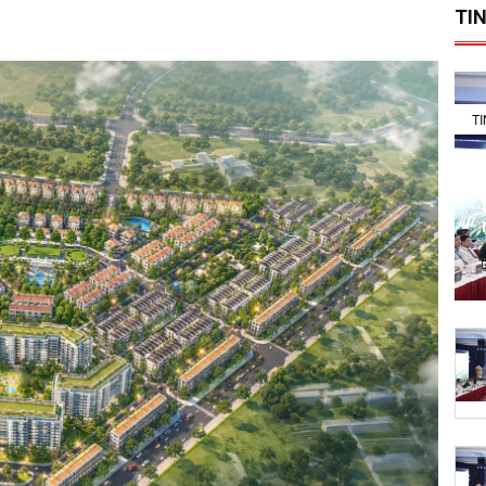
TIN
T