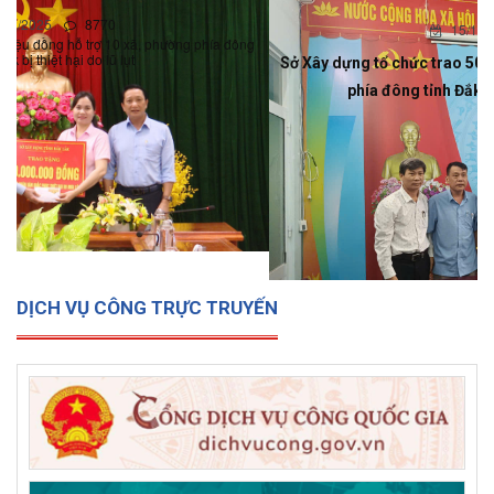
15/12/2025
0
Sở Xây dựng tổ chức trao 500 triệu đồng hỗ trợ 10 xã, phường
phía đông tỉnh Đắk Lắk bị thiệt hại do lũ lụt
DỊCH VỤ CÔNG TRỰC TRUYẾN