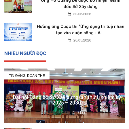
Ông Hồ Quang Đệ được bổ nhiệm Giám
đốc Sở Xây dựng
30/06/2026
Hưởng ứng Cuộc thi “Ứng dụng trí tuệ nhân
tạo vào cuộc sống - AI...
26/05/2026
NHIỀU NGƯỜI ĐỌC
TIN ĐẢNG, ĐOÀN THỂ
Đại hội Đảng bộ Sở Xây dựng lần thứ I, nhiệm kỳ
2025 – 2030
19/08/2025
7133