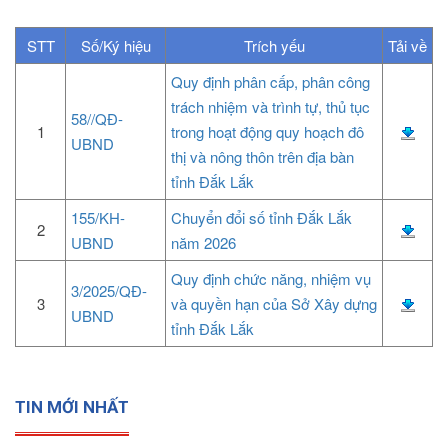
STT
Số/Ký hiệu
Trích yếu
Tải về
Quy định phân cấp, phân công
trách nhiệm và trình tự, thủ tục
58//QĐ-
1
trong hoạt động quy hoạch đô
UBND
thị và nông thôn trên địa bàn
tỉnh Đắk Lắk
155/KH-
Chuyển đổi số tỉnh Đắk Lắk
2
UBND
năm 2026
Quy định chức năng, nhiệm vụ
3/2025/QĐ-
3
và quyền hạn của Sở Xây dựng
UBND
tỉnh Đắk Lắk
TIN MỚI NHẤT