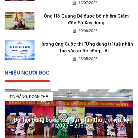
13/07/2026
Ông Hồ Quang Đệ được bổ nhiệm Giám
đốc Sở Xây dựng
30/06/2026
Hưởng ứng Cuộc thi “Ứng dụng trí tuệ nhân
tạo vào cuộc sống - AI...
26/05/2026
NHIỀU NGƯỜI ĐỌC
TIN ĐẢNG, ĐOÀN THỂ
Đại hội Đảng bộ Sở Xây dựng lần thứ I, nhiệm kỳ
2025 – 2030
19/08/2025
7118