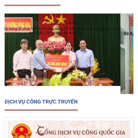
15/12/2025
0
Sở Xây dựng tổ chức trao 500 triệu đồng hỗ trợ 10 xã, phường
phía đông tỉnh Đắk Lắk bị thiệt hại do lũ lụt
DỊCH VỤ CÔNG TRỰC TRUYẾN