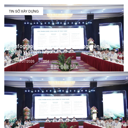
TIN SỞ XÂY DỰNG
(Infographic) Đắk Lắk trong kỷ nguyên mới:
Định vị chiến lược -...
13/07/2026
254