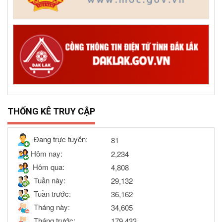
THỐNG KÊ TRUY CẬP
Đang trực tuyến:
81
Hôm nay:
2,234
Hôm qua:
4,808
Tuần này:
29,132
Tuần trước:
36,162
Tháng này:
34,605
Tháng trước:
179,433