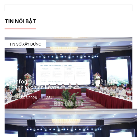
TIN NỔI BẬT
TIN SỞ XÂY DỰNG
(Infographic) Đắk Lắk trong kỷ nguyên mới:
Định vị chiến lược -...
13/07/2026
254