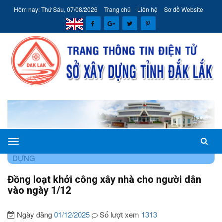
Hôm nay: Thứ Sáu, 07/08/2026
Trang chủ
Liên hệ
Sơ đồ Website
Sở
TRANG CHỦ
TIN TỨC - SỰ KIỆN
TIN NGÀNH XÂY
Xây
DỰNG
dựng
Đồng loạt khởi công xây nhà cho người dân
tỉnh
vào ngày 1/12
Đắk
Lắk
Ngày đăng
01/12/2025
Số lượt xem
1313