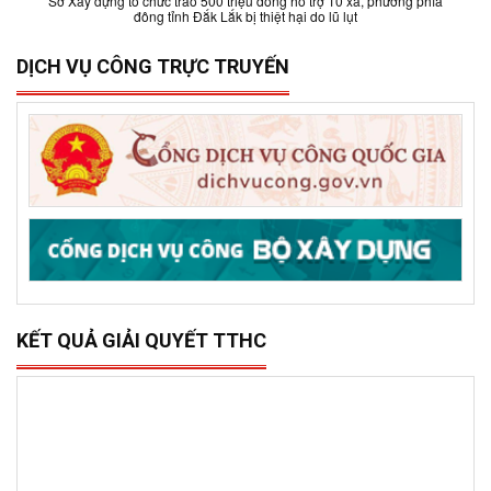
Sở Xây dựng tổ chức trao 500 triệu đồng hỗ trợ 10 xã, phường phía
đông tỉnh Đắk Lắk bị thiệt hại do lũ lụt
DỊCH VỤ CÔNG TRỰC TRUYẾN
KẾT QUẢ GIẢI QUYẾT TTHC