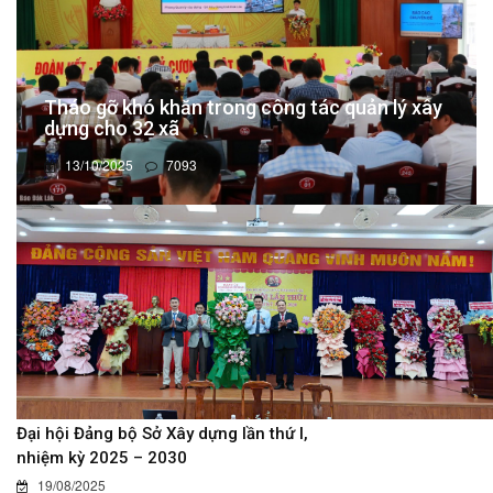
Tháo gỡ khó khăn trong công tác quản lý xây
dựng cho 32 xã
13/10/2025
7093
Đại hội Đảng bộ Sở Xây dựng lần thứ I,
nhiệm kỳ 2025 – 2030
19/08/2025