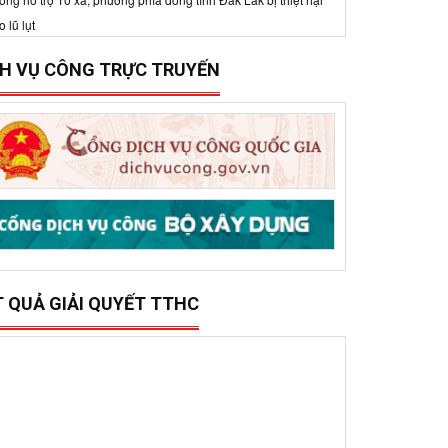
15/12/2025
0
ở Xây dựng tổ chức trao 500 triệu đồng hỗ trợ 10
ã, phường phía đông tỉnh Đắk Lắk bị thiệt hại do lũ
ụt
CH VỤ CÔNG TRỰC TRUYẾN
T QUẢ GIẢI QUYẾT TTHC