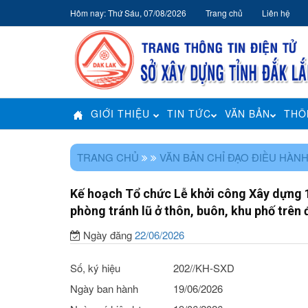
Hôm nay: Thứ Sáu, 07/08/2026
Trang chủ
Liên hệ
GIỚI THIỆU
TIN TỨC
VĂN BẢN
THÔ
TRANG CHỦ
VĂN BẢN CHỈ ĐẠO ĐIỀU HÀN
Kế hoạch Tổ chức Lễ khởi công Xây dựng 1
phòng tránh lũ ở thôn, buôn, khu phố trên 
Ngày đăng
22/06/2026
Số, ký hiệu
202//KH-SXD
Ngày ban hành
19/06/2026