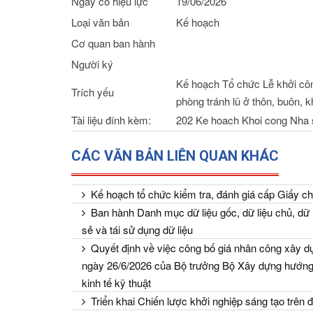
Ngày có hiệu lực
19/06/2026
Loại văn bản
Kế hoạch
Cơ quan ban hành
Người ký
Kế hoạch Tổ chức Lễ khởi côn
Trích yếu
phòng tránh lũ ở thôn, buôn, k
Tài liệu đính kèm:
202 Ke hoach Khoi cong Nha s
CÁC VĂN BẢN LIÊN QUAN KHÁC
Kế hoạch tổ chức kiểm tra, đánh giá cấp Giấy ch
Ban hành Danh mục dữ liệu gốc, dữ liệu chủ, dữ l
sẻ và tái sử dụng dữ liệu
Quyết định về việc công bố giá nhân công xây dự
ngày 26/6/2026 của Bộ trưởng Bộ Xây dựng hướng 
kinh tế kỹ thuật
Triển khai Chiến lược khởi nghiệp sáng tạo trên 