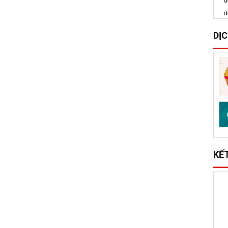
S
x
l
DỊ
KẾ