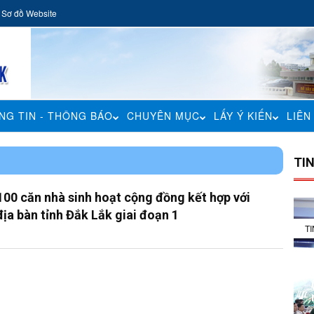
Sơ đồ Website
NG TIN - THÔNG BÁO
CHUYÊN MỤC
LẤY Ý KIẾN
LIÊN
H
TI
00 căn nhà sinh hoạt cộng đồng kết hợp với
địa bàn tỉnh Đắk Lắk giai đoạn 1
T