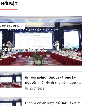
 NỔI BẬT
IN SỞ XÂY DỰNG
(Infographic) Đắk Lắk trong kỷ nguyên
mới: Định vị chiến lược -...
13/07/2026
254
(Infographic) Đắk Lắk trong kỷ
nguyên mới: Định vị chiến lược -...
13/07/2026
Định vị chiến lược để Đắk Lắk bứt