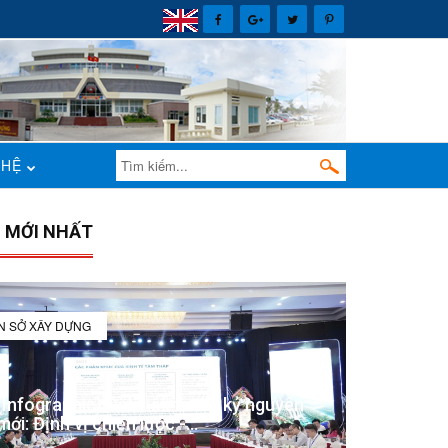
 HỆ
N MỚI NHẤT
IN SỞ XÂY DỰNG
(Infographic) Đắk Lắk trong kỷ nguyên
mới: Định vị chiến lược -...