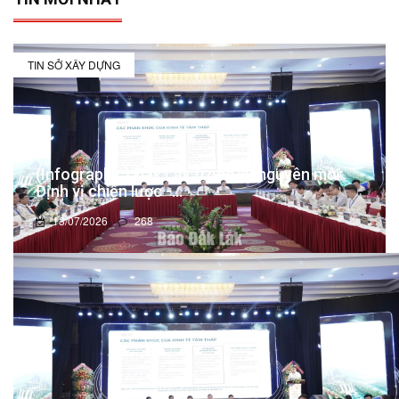
TIN SỞ XÂY DỰNG
(Infographic) Đắk Lắk trong kỷ nguyên mới:
Định vị chiến lược -...
13/07/2026
268