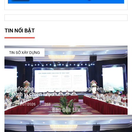
TIN NỔI BẬT
TIN SỞ XÂY DỰNG
(Infographic) Đắk Lắk trong kỷ nguyên mới:
Định vị chiến lược -...
13/07/2026
268