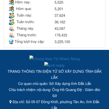
Hôm nay:
5,525
Hôm qua:
5,201
Tuần này:
37,624
Tuần trước:
36,162
Tháng này:
43,097
Tháng trước:
179,433
Tổng lượt truy cập:
3,225,100
TRANG THÔNG TIN ĐIỆN TỬ SỞ XÂY DỰNG TỈNH ĐẮK
LẮK
Cơ quan chủ quản: Sở Xây dựng tỉnh Đắk Lắk
Chịu trách nhiệm nội dung: Ông Hồ Quang Đệ - Giám đốc
Sở
Địa chỉ: Số 05-07 Đồng Khởi, phường Tân An, tỉnh Đắk
Lắk