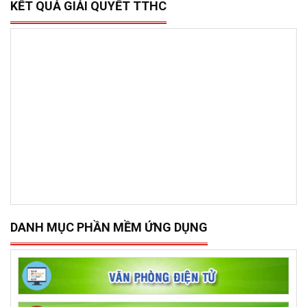
KẾT QUẢ GIẢI QUYẾT TTHC
DANH MỤC PHẦN MỀM ỨNG DỤNG