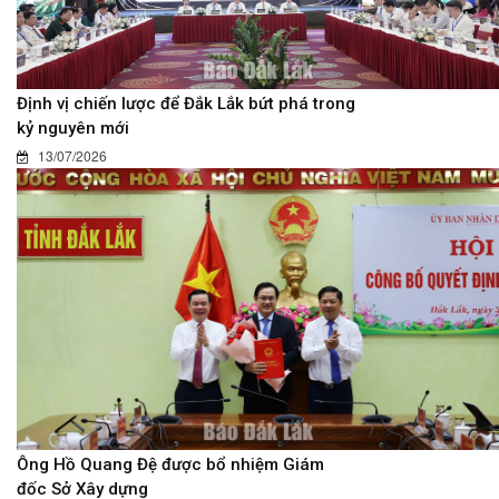
Định vị chiến lược để Đắk Lắk bứt phá trong
kỷ nguyên mới
13/07/2026
Ông Hồ Quang Đệ được bổ nhiệm Giám
đốc Sở Xây dựng