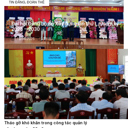
TIN ĐẢNG, ĐOÀN THỂ
Đại hội Đảng bộ Sở Xây dựng lần thứ I, nhiệm kỳ
2025 – 2030
19/08/2025
7115
Tháo gỡ khó khăn trong công tác quản lý