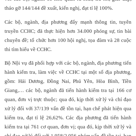
tháo gỡ 144/144 đề xuất, kiến nghị, đạt tỉ lệ 100%.
Các bộ, ngành, địa phương đẩy mạnh thông tin, tuyên
truyền CCHC; đã thực hiện hơn 34.000 phóng sự, tin bài
chuyên đề; tổ chức hơn 100 hội nghị, tọa đàm và 28 cuộc
thi tìm hiểu về CCHC.
Bộ Nội vụ đã phối hợp với các bộ, ngành, địa phương tiến
hành kiểm tra, làm việc về CCHC tại một số địa phương,
gồm: Hải Dương, Đồng Nai, Phú Yên, Hòa Bình, Tiền
Giang,… các bộ, ngành đã tiến hành kiểm tra tại 166 cơ
quan, đơn vị trực thuộc; qua đó, kịp thời xử lý và chỉ đạo
xử lý đối với 37/139 vấn đề tồn tại, hạn chế phát hiện qua
kiểm tra, đạt tỉ lệ 26,62%. Các địa phương đã tiến hành
kiểm tra tại 761 cơ quan, đơn vị; qua đó, kịp thời xử lý và
chỉ đạo xử lý đối với 1.958/2.056 nhóm vấn đề tồn tại, hạn