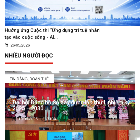
Hưởng ứng Cuộc thi “Ứng dụng trí tuệ nhân
tạo vào cuộc sống - AI...
26/05/2026
NHIỀU NGƯỜI ĐỌC
TIN ĐẢNG, ĐOÀN THỂ
Đại hội Đảng bộ Sở Xây dựng lần thứ I, nhiệm kỳ
2025 – 2030
19/08/2025
7108