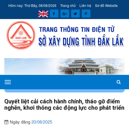
Hôm nay: Thứ Bảy, 08/08/2026
Trang chủ
Liên hệ
Sơ đồ Website
Sở
TRANG CHỦ
CHUYÊN MỤC
CẢI CÁCH HÀNH CHÍNH
Xây
dựng
Quyết liệt cải cách hành chính, tháo gỡ điểm
tỉnh
nghẽn, khơi thông các động lực cho phát triển
Đắk
Lắk
Ngày đăng
20/08/2025