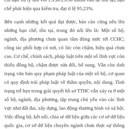
chế phát hiện qua kiểm tra, đạt tỉ lệ 95,23%.
Bên cạnh những kết quả đạt được, báo cáo cũng nêu lên
những hạn chế, tồn tại, trong đó nổi lên là: Một số bộ,
ngành, địa phương chưa quan tâm đúng mức tới CCHC;
công tác phối hợp có nơi, có lúc còn chậm, hiệu quả chưa
cao. Cơ chế, chính sách, pháp luật trên một số lĩnh vực còn
thiếu đồng bộ, chậm được sửa đổi, bổ sung. Vẫn còn tình
trạng văn bản quy phạm pháp luật của một số bộ, cơ quan
có quy định trái pháp luật về thẩm quyền, nội dung.
Tình
trạng trễ hẹn trong giải quyết hồ sơ TTHC vẫn xảy ra ở một
số bộ, ngành, địa phương, tập trung chủ yếu vào các lĩnh
vực như đất đai, xây dựng, lao động-thương binh và xã hội.
Việc đồng bộ, kết nối, chia sẻ dữ liệu giữa các cơ sở dữ liệu
quốc gia, cơ sở dữ liệu chuyên ngành chưa thực sự thông