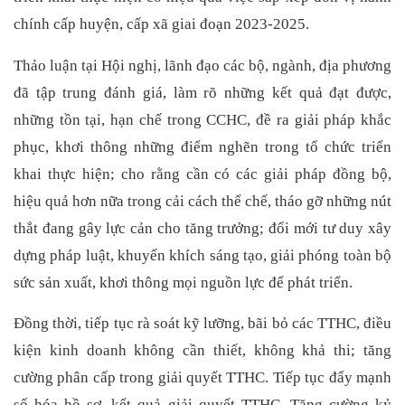
chính cấp huyện, cấp xã giai đoạn 2023-2025.
Thảo luận tại Hội nghị, lãnh đạo các bộ, ngành, địa phương
đã tập trung đánh giá, làm rõ những kết quả đạt được,
những tồn tại, hạn chế trong CCHC, đề ra giải pháp khắc
phục, khơi thông những điểm nghẽn trong tổ chức triển
khai thực hiện; cho rằng cần có các giải pháp đồng bộ,
hiệu quả hơn nữa trong cải cách thể chế, tháo gỡ những nút
thắt đang gây lực cản cho tăng trưởng; đổi mới tư duy xây
dựng pháp luật, khuyến khích sáng tạo, giải phóng toàn bộ
sức sản xuất, khơi thông mọi nguồn lực để phát triển.
Đồng thời, tiếp tục rà soát kỹ lưỡng, bãi bỏ các TTHC, điều
kiện kinh doanh không cần thiết, không khả thi; tăng
cường phân cấp trong giải quyết TTHC. Tiếp tục đẩy mạnh
số hóa hồ sơ, kết quả giải quyết TTHC. Tăng cường kỷ