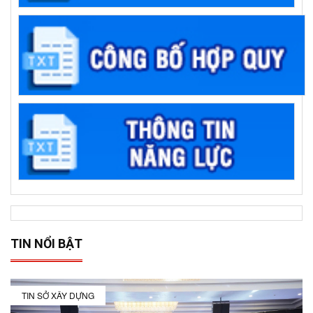
TIN NỔI BẬT
TIN SỞ XÂY DỰNG