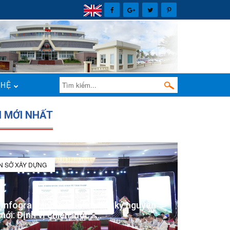
 HỆ
N MỚI NHẤT
IN SỞ XÂY DỰNG
(Infographic) Đắk Lắk trong kỷ nguyên
mới: Định vị chiến lược -...