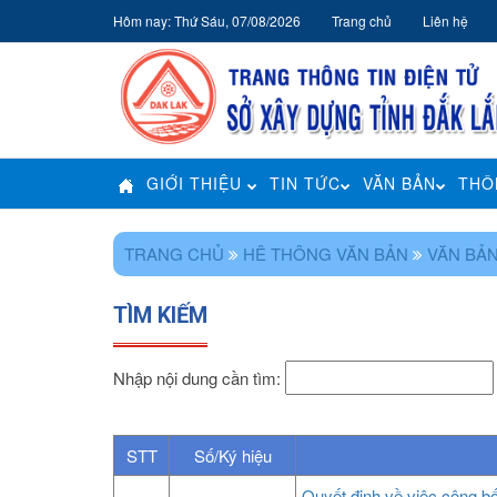
Hôm nay: Thứ Sáu, 07/08/2026
Trang chủ
Liên hệ
GIỚI THIỆU
TIN TỨC
VĂN BẢN
THÔ
TRANG CHỦ
HÊ THÔNG VĂN BẢN
VĂN BẢ
TÌM KIẾM
Nhập nội dung cần tìm:
STT
Số/Ký hiệu
Quyết định về việc công bố