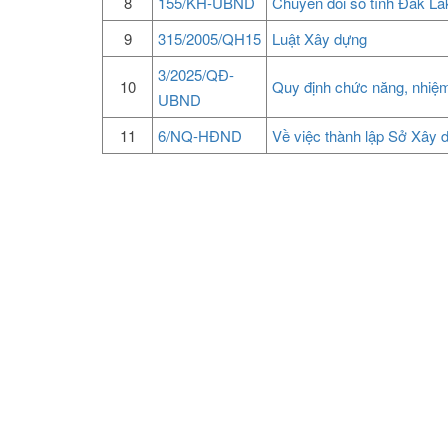
8
155/KH-UBND
Chuyển đổi số tỉnh Đắk L
9
315/2005/QH15
Luật Xây dựng
3/2025/QĐ-
10
Quy định chức năng, nhiệ
UBND
11
6/NQ-HĐND
Về việc thành lập Sở Xây 