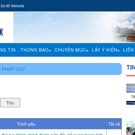
Sơ đồ Website
NG TIN - THÔNG BÁO
CHUYÊN MỤC
LẤY Ý KIẾN
LIÊN
TI
N PHÁP QUY
T
Trích yếu
Tải về
 thủ tục hành chính được sửa đổi, bổ sung trong lĩnh