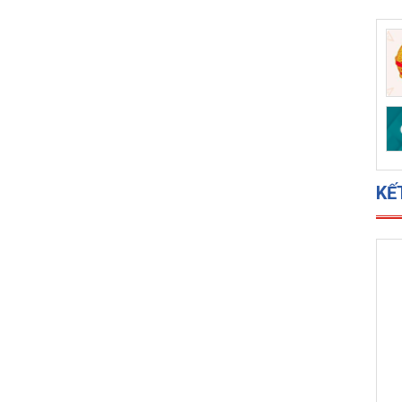
DỊ
KẾ