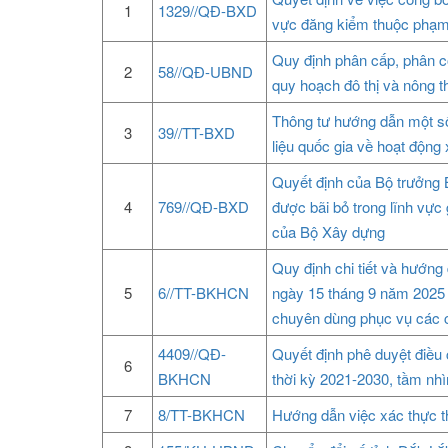
1
1329//QĐ-BXD
vực đăng kiểm thuộc phạm
Quy định phân cấp, phân cô
2
58//QĐ-UBND
quy hoạch đô thị và nông t
Thông tư hướng dẫn một số 
3
39//TT-BXD
liệu quốc gia về hoạt động
Quyết định của Bộ trưởng 
4
769//QĐ-BXD
được bãi bỏ trong lĩnh vực
của Bộ Xây dựng
Quy định chi tiết và hướn
5
6//TT-BKHCN
ngày 15 tháng 9 năm 2025 
chuyên dùng phục vụ các 
4409//QĐ-
Quyết định phê duyệt điề
6
BKHCN
thời kỳ 2021-2030, tầm nh
7
8/TT-BKHCN
Hướng dẫn việc xác thực th