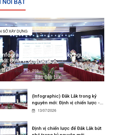
N NỔI BẬT
IN SỞ XÂY DỰNG
(Infographic) Đắk Lắk trong kỷ nguyên
mới: Định vị chiến lược -...
13/07/2026
259
(Infographic) Đắk Lắk trong kỷ
nguyên mới: Định vị chiến lược -...
13/07/2026
Định vị chiến lược để Đắk Lắk bứt
phá trong kỷ nguyên mới