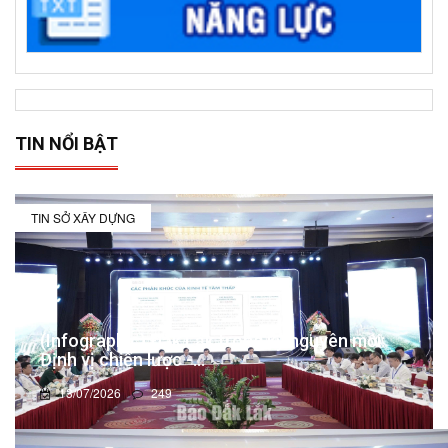
TIN NỔI BẬT
TIN SỞ XÂY DỰNG
(Infographic) Đắk Lắk trong kỷ nguyên mới:
Định vị chiến lược -...
13/07/2026
249