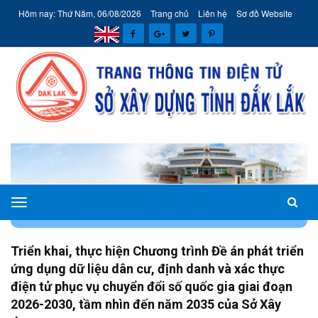
Hôm nay: Thứ Năm, 06/08/2026
Trang chủ
Liên hệ
Sơ đồ Website
Sở
TRANG CHỦ
VĂN BẢN CHỈ ĐẠO ĐIỀU HÀNH
Xây
dựng
Triển khai, thực hiện Chương trình Đề án phát triển
tỉnh
ứng dụng dữ liệu dân cư, định danh và xác thực
Đắk
điện tử phục vụ chuyển đổi số quốc gia giai đoạn
Lắk
2026-2030, tầm nhìn đến năm 2035 của Sở Xây