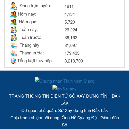
Đang trực tuyến:
1811
Hôm nay:
4,134
Hôm qua:
5,720
Tuần này:
26,224
Tuần trước:
36,162
Tháng này:
31,697
Tháng trước:
179,433
Tổng lượt truy cập:
3,213,700
TRANG THÔNG TIN ĐIỆN TỬ SỞ XÂY DỰNG TỈNH ĐẮK
LẮK
Cơ quan chủ quản: Sở Xây dựng tỉnh Đắk Lắk
Chịu trách nhiệm nội dung: Ông Hồ Quang Đệ - Giám đốc
Sở