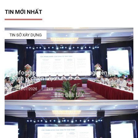
TIN MỚI NHẤT
TIN SỞ XÂY DỰNG
(Infographic) Đắk Lắk trong kỷ nguyên mới:
Định vị chiến lược -...
13/07/2026
249