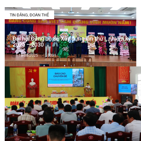
TIN ĐẢNG, ĐOÀN THỂ
Đại hội Đảng bộ Sở Xây dựng lần thứ I, nhiệm kỳ
2025 – 2030
19/08/2025
7091