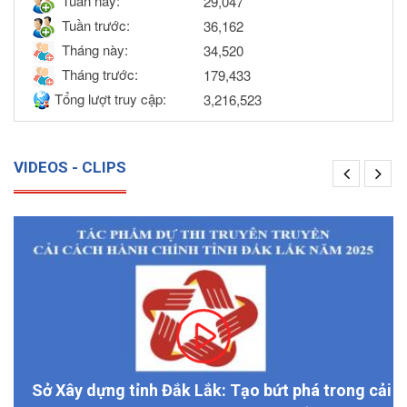
Tuần này:
29,047
Tuần trước:
36,162
Tháng này:
34,520
Tháng trước:
179,433
Tổng lượt truy cập:
3,216,523
VIDEOS - CLIPS
Sở Xây dựng tỉnh Đắk Lắk: Tạo bứt phá trong cải