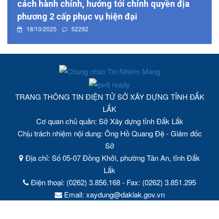
cách hành chính, hướng tới chính quyền địa
phương 2 cấp phục vụ hiện đại
18/10/2025
52292
TRANG THÔNG TIN ĐIỆN TỬ SỞ XÂY DỰNG TỈNH ĐẮK
LẮK
Cơ quan chủ quản: Sở Xây dựng tỉnh Đắk Lắk
Chịu trách nhiệm nội dung: Ông Hồ Quang Đệ - Giám đốc
Sở
Địa chỉ: Số 05-07 Đồng Khởi, phường Tân An, tỉnh Đắk
Lắk
Điện thoại: (0262) 3.856.168 - Fax: (0262) 3.851.295
Email: xaydung@daklak.gov.vn
Ghi rõ nguồn tin "https://soxaydung.daklak.gov.vn/" khi phát
hành lại thông tin từ Trang thông tin điện tử này.