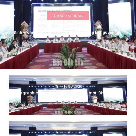
TIN SỞ XÂY DỰNG
13/07/2026
234
Định vị chiến lược để Đắk Lắk bứt phá trong kỷ nguyên mới
13/07/2026
(Infographic) Đắk Lắk trong kỷ nguyên mới: Định vị chiến
lược -...