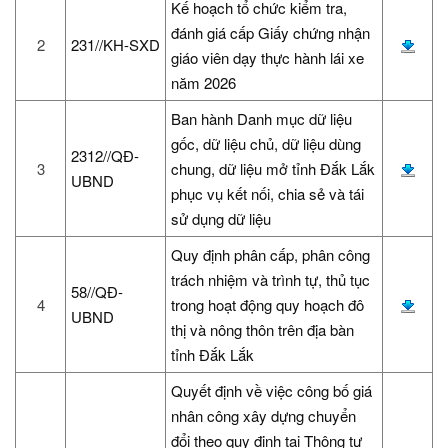
Kế hoạch tổ chức kiểm tra,
đánh giá cấp Giấy chứng nhận
2
231//KH-SXD
giáo viên dạy thực hành lái xe
năm 2026
Ban hành Danh mục dữ liệu
gốc, dữ liệu chủ, dữ liệu dùng
2312//QĐ-
3
chung, dữ liệu mở tỉnh Đắk Lắk
UBND
phục vụ kết nối, chia sẻ và tái
sử dụng dữ liệu
Quy định phân cấp, phân công
trách nhiệm và trình tự, thủ tục
58//QĐ-
4
trong hoạt động quy hoạch đô
UBND
thị và nông thôn trên địa bàn
tỉnh Đắk Lắk
Quyết định về việc công bố giá
nhân công xây dựng chuyển
đổi theo quy định tại Thông tư