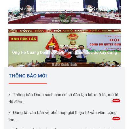
13/07/2026
Định vị chiến lược để Đắk Lắk bứt phá trong kỷ nguyên mới
30/06/2026
Ông Hồ Quang Đệ được bổ nhiệm Giám đốc Sở Xây dựng
THÔNG BÁO MỚI
Thông báo Danh sách các cơ sở đào tạo lái xe ô tô, mô tô
đủ điều...
Đăng tải văn bản về phối hợp giới thiệu tư vấn viên, cộng
tác...