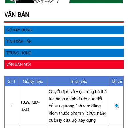
VĂN BẢN
SỞ XÂY DỰNG
TỈNH ĐẮK LẮK
TRUNG ƯƠNG
VĂN BẢN MỚI
STT
Số/Ký hiệu
Trích yếu
Tải về
Quyết định về việc công bố thủ
tục hành chính được sửa đổi,
1329//QĐ-
1
bổ sung trong lĩnh vực đăng
BXD
kiểm thuộc phạm vi chức năng
quản lý của Bộ Xây dựng