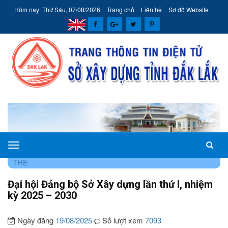
Hôm nay: Thứ Sáu, 07/08/2026
Trang chủ
Liên hệ
Sơ đồ Website
Sở
TRANG CHỦ
HÊ THÔNG VĂN BẢN
TIN ĐẢNG, ĐOÀN
Xây
THỂ
dựng
Đại hội Đảng bộ Sở Xây dựng lần thứ I, nhiệm
tỉnh
kỳ 2025 – 2030
Đắk
Lắk
Ngày đăng
19/08/2025
Số lượt xem
7093