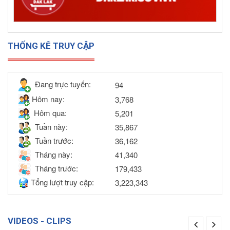
THỐNG KÊ TRUY CẬP
Đang trực tuyến:
94
Hôm nay:
3,768
Hôm qua:
5,201
Tuần này:
35,867
Tuần trước:
36,162
Tháng này:
41,340
Tháng trước:
179,433
Tổng lượt truy cập:
3,223,343
VIDEOS - CLIPS