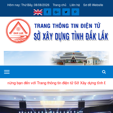
Hôm nay: Thứ Bảy, 08/08/2026
Trang chủ
Liên hệ
Sơ đồ Website
TIN MỚI
Sở
Xây
đến với Trang thông tin điện tử Sở Xây dựng tỉnh Đắk Lắk
dựng
tỉnh
Đắk
Lắk