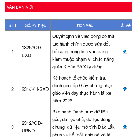
VĂN BẢN MỚI
STT
Số/Ký hiệu
Trích yếu
Tải về
Quyết định về việc công bố thủ
tục hành chính được sửa đổi,
1329//QĐ-
1
bổ sung trong lĩnh vực đăng
BXD
kiểm thuộc phạm vi chức năng
quản lý của Bộ Xây dựng
Kế hoạch tổ chức kiểm tra,
đánh giá cấp Giấy chứng nhận
2
231//KH-SXD
giáo viên dạy thực hành lái xe
năm 2026
Ban hành Danh mục dữ liệu
gốc, dữ liệu chủ, dữ liệu dùng
2312//QĐ-
3
chung, dữ liệu mở tỉnh Đắk Lắk
UBND
phục vụ kết nối, chia sẻ và tái