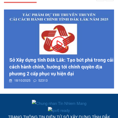
Sở Xây dựng tỉnh Đắk Lắk: Tạo bứt phá trong cải
cách hành chính, hướng tới chính quyền địa
phương 2 cấp phục vụ hiện đại
18/10/2025
52313
TRANG THÔNG TIN ĐIỆN TỬ SỞ XÂY DỰNG TỈNH ĐẮK