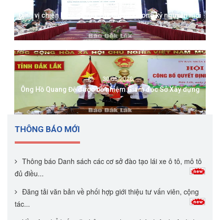
13/07/2026
Định vị chiến lược để Đắk Lắk bứt phá trong kỷ nguyên mới
30/06/2026
Ông Hồ Quang Đệ được bổ nhiệm Giám đốc Sở Xây dựng
THÔNG BÁO MỚI
Thông báo Danh sách các cơ sở đào tạo lái xe ô tô, mô tô
đủ điều...
Đăng tải văn bản về phối hợp giới thiệu tư vấn viên, cộng
tác...