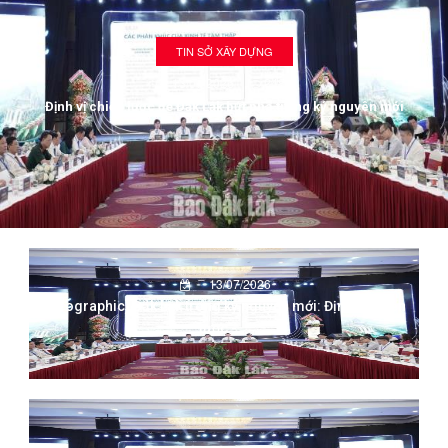
TIN SỞ XÂY DỰNG
13/07/2026
248
Định vị chiến lược để Đắk Lắk bứt phá trong kỷ nguyên mới
13/07/2026
(Infographic) Đắk Lắk trong kỷ nguyên mới: Định vị chiến
lược -...