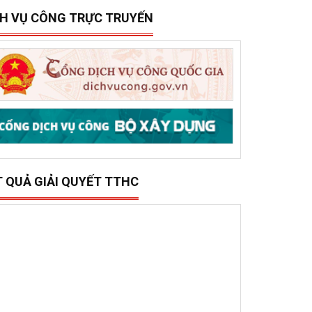
15/12/2025
0
ở Xây dựng tổ chức trao 500 triệu đồng hỗ trợ 10
ã, phường phía đông tỉnh Đắk Lắk bị thiệt hại do lũ
ụt
CH VỤ CÔNG TRỰC TRUYẾN
T QUẢ GIẢI QUYẾT TTHC