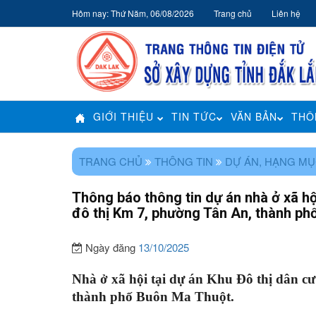
Hôm nay: Thứ Năm, 06/08/2026
Trang chủ
Liên hệ
GIỚI THIỆU
TIN TỨC
VĂN BẢN
THÔ
TRANG CHỦ
THÔNG TIN
DỰ ÁN, HẠNG MỤ
Thông báo thông tin dự án nhà ở xã hộ
đô thị Km 7, phường Tân An, thành p
Ngày đăng
13/10/2025
Nhà ở xã hội tại dự án Khu Đô thị dân 
thành phố Buôn Ma Thuột.