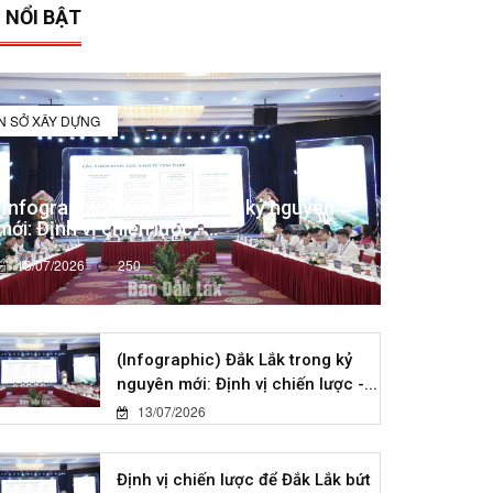
 NỔI BẬT
IN SỞ XÂY DỰNG
(Infographic) Đắk Lắk trong kỷ nguyên
mới: Định vị chiến lược -...
13/07/2026
250
(Infographic) Đắk Lắk trong kỷ
nguyên mới: Định vị chiến lược -...
13/07/2026
Định vị chiến lược để Đắk Lắk bứt