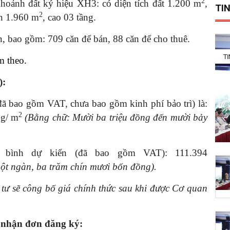
2
oảnh đất ký hiệu XH3: có diện tích đất 1.200 m­­
,
TIN
2
n 1.960 m­­
, cao 03 tầng.
, bao gồm: 709 căn để bán, 88 căn để cho thuê.
T
m theo.
):
(đã bao gồm VAT, chưa bao gồm kinh phí bảo trì) là:
2
g/ m
(Bằng chữ: Mười ba triệu đồng đến mười bảy
g bình dự kiến (đã bao gồm VAT):
111.394
ột ngàn, ba trăm chín mươi bốn đồng).
 tư sẽ công bố giá chính thức sau khi được Cơ quan
c nhận đơn đăng ký: