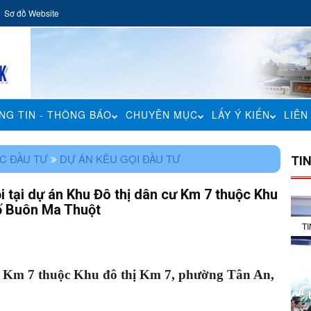
Sơ đồ Website
NG TIN - THÔNG BÁO
CHUYÊN MỤC
LẤY Ý KIẾN
LIÊN
C ĐẦU TƯ
DỰ ÁN KÊU GỌI ĐẦU TƯ
TI
i tại dự án Khu Đô thị dân cư Km 7 thuộc Khu
hố Buôn Ma Thuột
T
cư Km 7 thuộc Khu đô thị Km 7, phường Tân An,