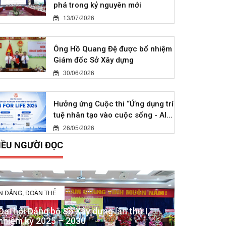
phá trong kỷ nguyên mới
13/07/2026
Ông Hồ Quang Đệ được bổ nhiệm
Giám đốc Sở Xây dựng
30/06/2026
Hưởng ứng Cuộc thi “Ứng dụng trí
tuệ nhân tạo vào cuộc sống - AI...
26/05/2026
IỀU NGƯỜI ĐỌC
IN ĐẢNG, ĐOÀN THỂ
Đại hội Đảng bộ Sở Xây dựng lần thứ I,
nhiệm kỳ 2025 – 2030