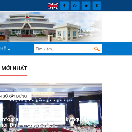
 HỆ
N MỚI NHẤT
IN SỞ XÂY DỰNG
(Infographic) Đắk Lắk trong kỷ nguyên
mới: Định vị chiến lược -...