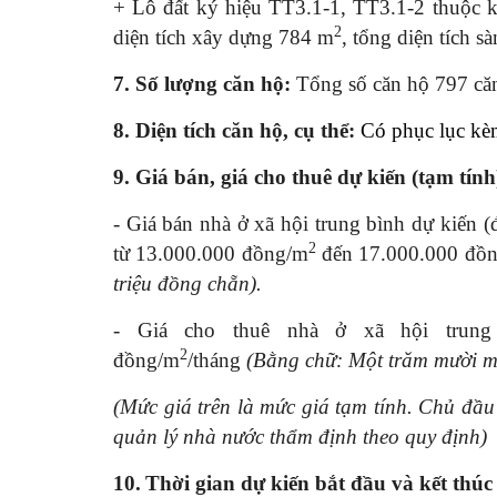
+ Lô đất ký hiệu TT3.1-1, TT3.1-2 thuộc kh
2
diện tích xây dựng 784 m­­
, tổng diện tích sà
7.
Số lượng căn hộ:
Tổng số căn hộ 797 căn
8.
Diện tích căn hộ, cụ thể:
Có phục lục kè
9.
Giá bán, giá cho thuê dự kiến (tạm tính
- Giá bán nhà ở xã hội trung bình dự kiến 
2
từ 13.000.000 đồng/m
đến 17.000.000 đồn
triệu đồng chẵn).
- Giá cho thuê nhà ở xã hội trun
2
đồng/m
/tháng
(Bằng chữ: Một trăm mười m
(Mức giá trên là mức giá tạm tính. Chủ đầu
quản lý nhà nước thẩm định theo quy định)
10.
Thời gian dự kiến bắt đầu và kết thú