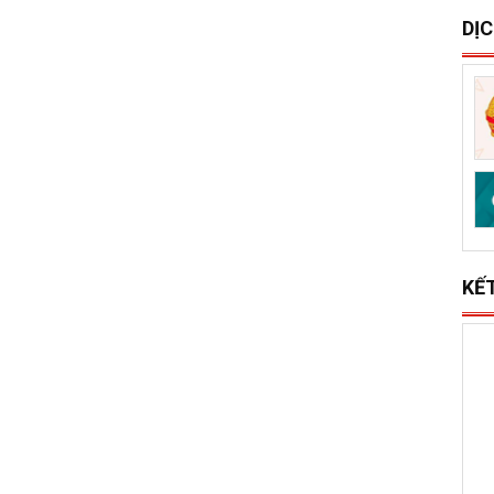
S
x
l
DỊ
KẾ