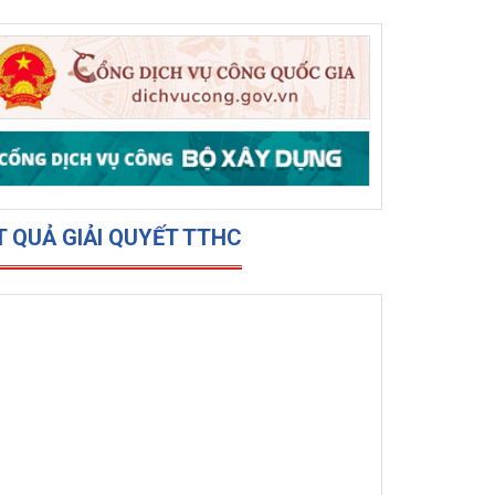
15/12/2025
8766
Sở Xây dựng tổ chức
trao 500 triệu đồng hỗ trợ 10 xã, phường phía
đông tỉnh Đắk Lắk bị thiệt hại do lũ lụt
T QUẢ GIẢI QUYẾT TTHC