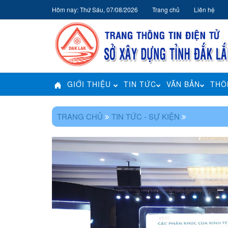
Hôm nay: Thứ Sáu, 07/08/2026
Trang chủ
Liên hệ
GIỚI THIỆU
TIN TỨC
VĂN BẢN
THÔ
TRANG CHỦ
TIN TỨC - SỰ KIỆN