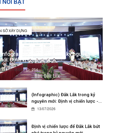
N NỔI BẬT
IN SỞ XÂY DỰNG
(Infographic) Đắk Lắk trong kỷ nguyên
mới: Định vị chiến lược -...
13/07/2026
254
(Infographic) Đắk Lắk trong kỷ
nguyên mới: Định vị chiến lược -...
13/07/2026
Định vị chiến lược để Đắk Lắk bứt
phá trong kỷ nguyên mới