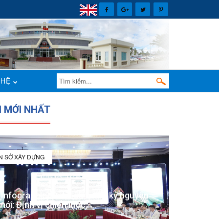
 HỆ
N MỚI NHẤT
IN SỞ XÂY DỰNG
(Infographic) Đắk Lắk trong kỷ nguyên
mới: Định vị chiến lược -...