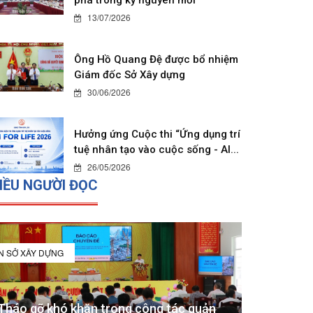
13/07/2026
Ông Hồ Quang Đệ được bổ nhiệm
Giám đốc Sở Xây dựng
30/06/2026
Hưởng ứng Cuộc thi “Ứng dụng trí
tuệ nhân tạo vào cuộc sống - AI...
26/05/2026
IỀU NGƯỜI ĐỌC
IN SỞ XÂY DỰNG
Tháo gỡ khó khăn trong công tác quản