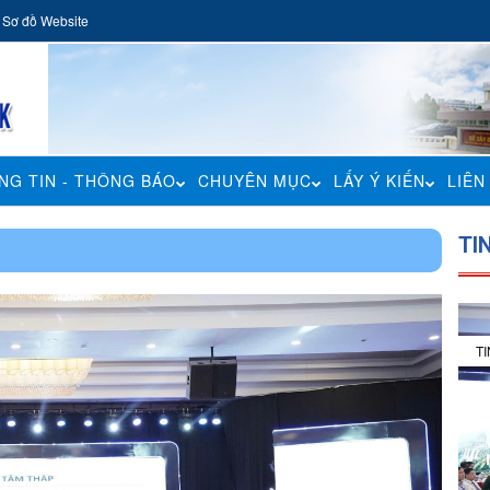
Sơ đồ Website
NG TIN - THÔNG BÁO
CHUYÊN MỤC
LẤY Ý KIẾN
LIÊN
TI
T