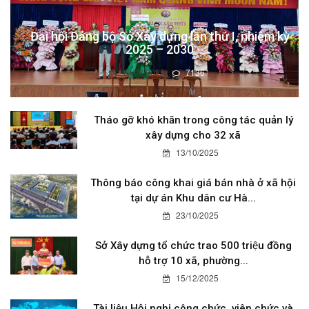
Đại hội Đảng bộ Sở Xây dựng lần thứ I, nhiệm kỳ
2025 – 2030
19/08/2025
7136
Tháo gỡ khó khăn trong công tác quản lý
xây dựng cho 32 xã
13/10/2025
Thông báo công khai giá bán nhà ở xã hội
tại dự án Khu dân cư Hà...
23/10/2025
Sở Xây dựng tổ chức trao 500 triệu đồng
hỗ trợ 10 xã, phường...
15/12/2025
Tài liệu Hội nghị công chức, viên chức và