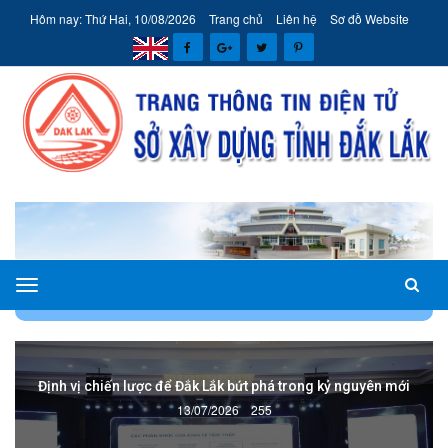
Hôm nay: Thứ Hai, 10/08/2026
Trang chủ
Liên hệ
Sơ đồ Website
Sở
TRANG CHỦ
TIN TỨC - SỰ KIỆN
TIN SỞ XÂY DỰNG
Xây
dựng
tỉnh
Định vị chiến lược để Đắk Lắk bứt phá trong kỷ nguyên mới
Đắk
13/07/2026
255
Lắk