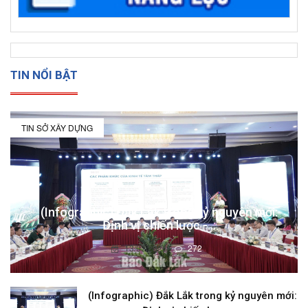
TIN NỔI BẬT
TIN SỞ XÂY DỰNG
(Infographic) Đắk Lắk trong kỷ nguyên mới:
Định vị chiến lược -...
13/07/2026
272
(Infographic) Đắk Lắk trong kỷ nguyên mới: