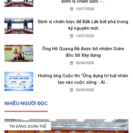
Định vị chiến lược -...
13/07/2026
Định vị chiến lược để Đắk Lắk bứt phá trong
kỷ nguyên mới
13/07/2026
Ông Hồ Quang Đệ được bổ nhiệm Giám
đốc Sở Xây dựng
30/06/2026
Hưởng ứng Cuộc thi “Ứng dụng trí tuệ nhân
tạo vào cuộc sống - AI...
26/05/2026
NHIỀU NGƯỜI ĐỌC
TIN ĐẢNG, ĐOÀN THỂ