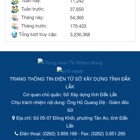
Tuần này:
11,242
Tuần trước:
37,650
Tháng này:
54,365
Tháng trước:
179,433
Tổng lượt truy cập:
3,236,368
TRANG THÔNG TIN ĐIỆN TỬ SỞ XÂY DỰNG TỈNH ĐẮK
LẮK
Cơ quan chủ quản: Sở Xây dựng tỉnh Đắk Lắk
Chịu trách nhiệm nội dung: Ông Hồ Quang Đệ - Giám đốc
Sở
Địa chỉ: Số 05-07 Đồng Khởi, phường Tân An, tỉnh Đắk
Lắk
Điện thoại: (0262) 3.856.168 - Fax: (0262) 3.851.295