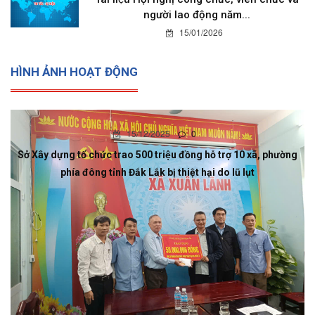
người lao động năm...
15/01/2026
HÌNH ẢNH HOẠT ĐỘNG
15/12/2025
0
Sở Xây dựng tổ chức trao 500 triệu đồng hỗ trợ 10 xã, phường
phía đông tỉnh Đắk Lắk bị thiệt hại do lũ lụt