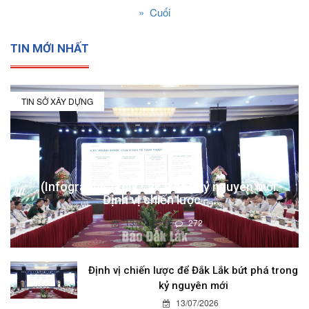
»
Cuối
TIN MỚI NHẤT
TIN SỞ XÂY DỰNG
(Infographic) Đắk Lắk trong kỷ nguyên mới:
Định vị chiến lược -...
13/07/2026
272
Định vị chiến lược để Đắk Lắk bứt phá trong
kỷ nguyên mới
13/07/2026