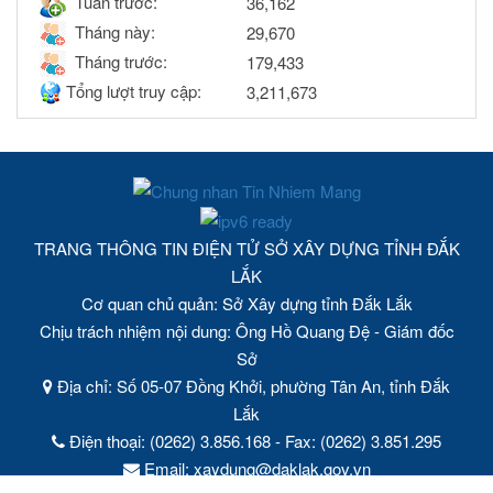
Tuần trước:
36,162
Tháng này:
29,670
Tháng trước:
179,433
Tổng lượt truy cập:
3,211,673
TRANG THÔNG TIN ĐIỆN TỬ SỞ XÂY DỰNG TỈNH ĐẮK
LẮK
Cơ quan chủ quản: Sở Xây dựng tỉnh Đắk Lắk
Chịu trách nhiệm nội dung: Ông Hồ Quang Đệ - Giám đốc
Sở
Địa chỉ: Số 05-07 Đồng Khởi, phường Tân An, tỉnh Đắk
Lắk
Điện thoại: (0262) 3.856.168 - Fax: (0262) 3.851.295
Email: xaydung@daklak.gov.vn