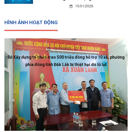
15/01/2026
HÌNH ẢNH HOẠT ĐỘNG
15/12/2025
0
Sở Xây dựng tổ chức trao 500 triệu đồng hỗ trợ 10 xã, phường
phía đông tỉnh Đắk Lắk bị thiệt hại do lũ lụt