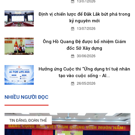
13/07/2026
Định vị chiến lược để Đắk Lắk bứt phá trong
kỷ nguyên mới
13/07/2026
Ông Hồ Quang Đệ được bổ nhiệm Giám
đốc Sở Xây dựng
30/06/2026
Hưởng ứng Cuộc thi “Ứng dụng trí tuệ nhân
tạo vào cuộc sống - AI...
26/05/2026
NHIỀU NGƯỜI ĐỌC
TIN ĐẢNG, ĐOÀN THỂ