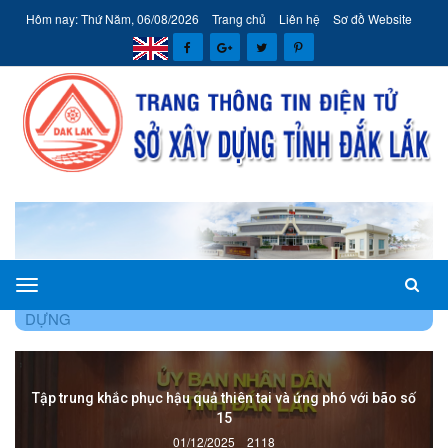
Hôm nay: Thứ Năm, 06/08/2026
Trang chủ
Liên hệ
Sơ đồ Website
Sở
TRANG CHỦ
TIN TỨC - SỰ KIỆN
TIN NGÀNH XÂY
Xây
DỰNG
dựng
tỉnh
Đắk
Tập trung khắc phục hậu quả thiên tai và ứng phó với bão số
Lắk
15
01/12/2025
2118