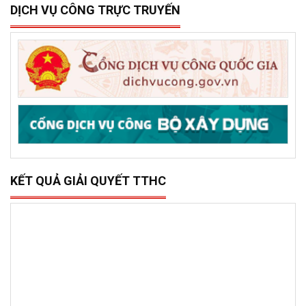
15/12/2025
0
Sở Xây dựng tổ chức trao 500 triệu đồng hỗ trợ 10 xã,
phường phía đông tỉnh Đắk Lắk bị thiệt hại do lũ lụt
DỊCH VỤ CÔNG TRỰC TRUYẾN
KẾT QUẢ GIẢI QUYẾT TTHC