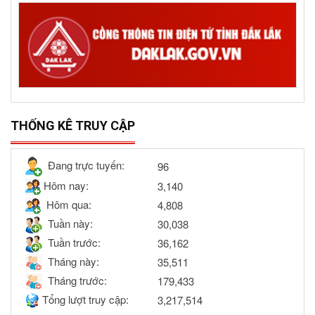
THỐNG KÊ TRUY CẬP
Đang trực tuyến:
96
Hôm nay:
3,140
Hôm qua:
4,808
Tuần này:
30,038