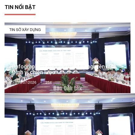
TIN NỔI BẬT
TIN SỞ XÂY DỰNG
(Infographic) Đắk Lắk trong kỷ nguyên mới:
Định vị chiến lược -...
13/07/2026
254