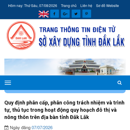
Hôm nay: Thứ Sáu, 07/08/2026
Trang chủ
Liên hệ
Sơ đồ Website
Sở
TRANG CHỦ
VĂN BẢN PHÁP QUY
Xây
dựng
Quy định phân cấp, phân công trách nhiệm và trình
tỉnh
tự, thủ tục trong hoạt động quy hoạch đô thị và
Đắk
nông thôn trên địa bàn tỉnh Đắk Lắk
Lắk
Ngày đăng
07/07/2026