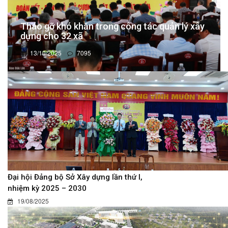
Tháo gỡ khó khăn trong công tác quản lý xây
dựng cho 32 xã
13/10/2025
7095
Đại hội Đảng bộ Sở Xây dựng lần thứ I,
nhiệm kỳ 2025 – 2030
19/08/2025