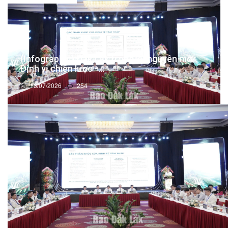
(Infographic) Đắk Lắk trong kỷ nguyên mới:
Định vị chiến lược -...
13/07/2026
254