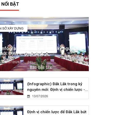
 NỔI BẬT
IN SỞ XÂY DỰNG
(Infographic) Đắk Lắk trong kỷ nguyên
mới: Định vị chiến lược -...
13/07/2026
241
(Infographic) Đắk Lắk trong kỷ
nguyên mới: Định vị chiến lược -...
13/07/2026
Định vị chiến lược để Đắk Lắk bứt