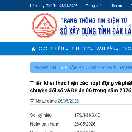
Hôm nay: Thứ Tư, 05/08/2026
Trang chủ
Liên hệ
GIỚI THIỆU
TIN TỨC
VĂN BẢN
THÔ
TRANG CHỦ
VĂN BẢN CHỈ ĐẠO ĐIỀU HÀN
Triển khai thực hiện các hoạt động về phá
chuyển đổi số và Đề án 06 trong năm 2026
Ngày đăng
26/05/2026
Số, ký hiệu
173//KH-SXD
Ngày ban hành
26/05/2026