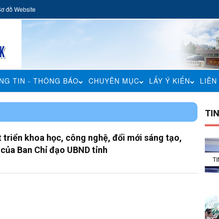
Sơ đồ Website
NG TIN - THÔNG BÁO
CHUYÊN MỤC
LẤY Ý KIẾN
LIÊN
H
TI
t triển khoa học, công nghệ, đổi mới sáng tạo,
 của Ban Chỉ đạo UBND tỉnh
T