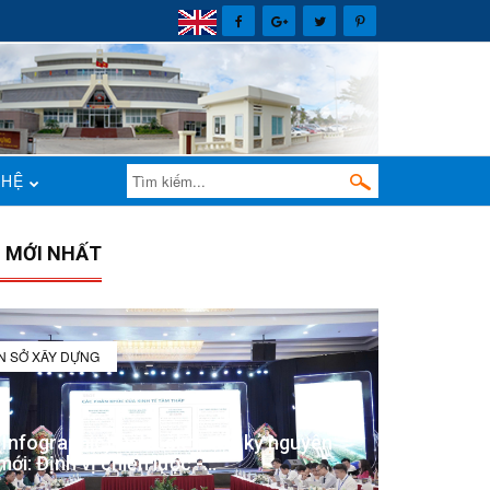
 HỆ
N MỚI NHẤT
IN SỞ XÂY DỰNG
(Infographic) Đắk Lắk trong kỷ nguyên
mới: Định vị chiến lược -...