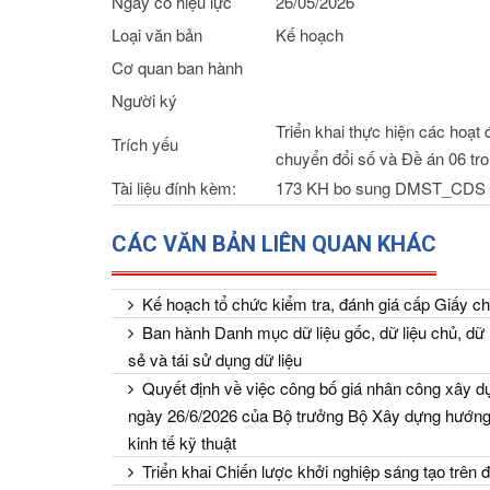
Ngày có hiệu lực
26/05/2026
Loại văn bản
Kế hoạch
Cơ quan ban hành
Người ký
Triển khai thực hiện các hoạt
Trích yếu
chuyển đổi số và Đề án 06 tr
Tài liệu đính kèm:
173 KH bo sung DMST_CDS 
CÁC VĂN BẢN LIÊN QUAN KHÁC
Kế hoạch tổ chức kiểm tra, đánh giá cấp Giấy ch
Ban hành Danh mục dữ liệu gốc, dữ liệu chủ, dữ l
sẻ và tái sử dụng dữ liệu
Quyết định về việc công bố giá nhân công xây dự
ngày 26/6/2026 của Bộ trưởng Bộ Xây dựng hướng 
kinh tế kỹ thuật
Triển khai Chiến lược khởi nghiệp sáng tạo trên 