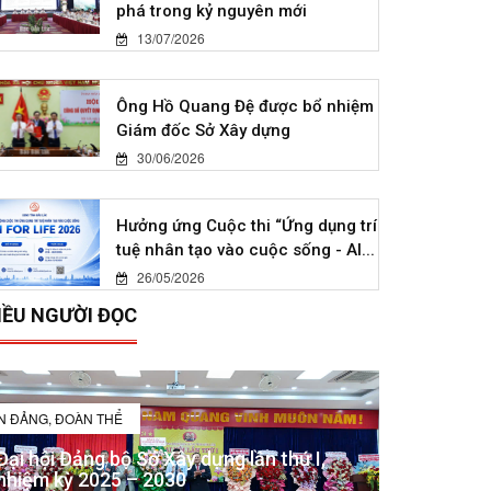
phá trong kỷ nguyên mới
13/07/2026
Ông Hồ Quang Đệ được bổ nhiệm
Giám đốc Sở Xây dựng
30/06/2026
Hưởng ứng Cuộc thi “Ứng dụng trí
tuệ nhân tạo vào cuộc sống - AI...
26/05/2026
IỀU NGƯỜI ĐỌC
IN ĐẢNG, ĐOÀN THỂ
Đại hội Đảng bộ Sở Xây dựng lần thứ I,
nhiệm kỳ 2025 – 2030