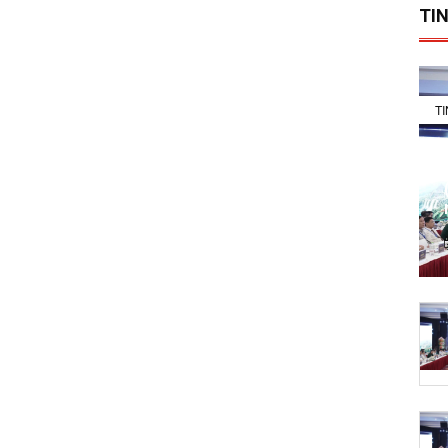
TIN
T