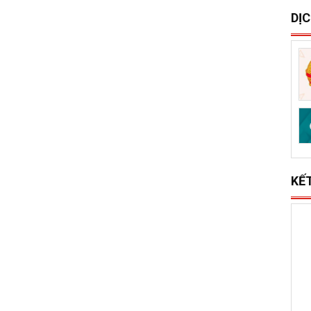
S
x
l
DỊ
KẾ