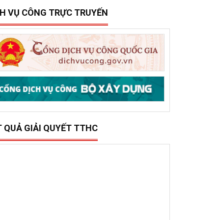
15/12/2025
0
ở Xây dựng tổ chức trao 500 triệu đồng hỗ trợ 10
ã, phường phía đông tỉnh Đắk Lắk bị thiệt hại do lũ
ụt
CH VỤ CÔNG TRỰC TRUYẾN
T QUẢ GIẢI QUYẾT TTHC