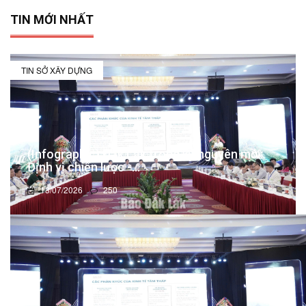
TIN MỚI NHẤT
TIN SỞ XÂY DỰNG
(Infographic) Đắk Lắk trong kỷ nguyên mới:
Định vị chiến lược -...
13/07/2026
250