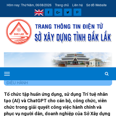
Hôm nay: Thứ Năm, 06/08/2026
Trang chủ
Liên hệ
Sơ đồ Website
Sở
TRANG CHỦ
HÊ THÔNG VĂN BẢN
VĂN BẢN CHỈ ĐẠO
Xây
ĐIỀU HÀNH
dựng
Tổ chức tập huấn ứng dụng, sử dụng Trí tuệ nhân
tỉnh
tạo (AI) và ChatGPT cho cán bộ, công chức, viên
Đắk
chức trong giải quyết công việc hành chính và
Lắk
phục vụ người dân, doanh nghiệp của Sở Xây dựng