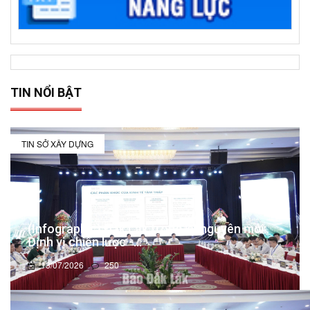
TIN NỔI BẬT
TIN SỞ XÂY DỰNG
(Infographic) Đắk Lắk trong kỷ nguyên mới:
Định vị chiến lược -...
13/07/2026
250