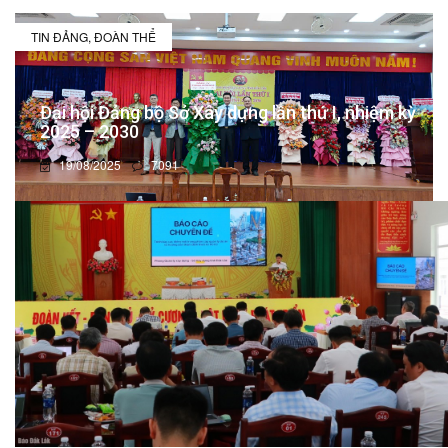
TIN ĐẢNG, ĐOÀN THỂ
Đại hội Đảng bộ Sở Xây dựng lần thứ I, nhiệm kỳ
2025 – 2030
19/08/2025
7091