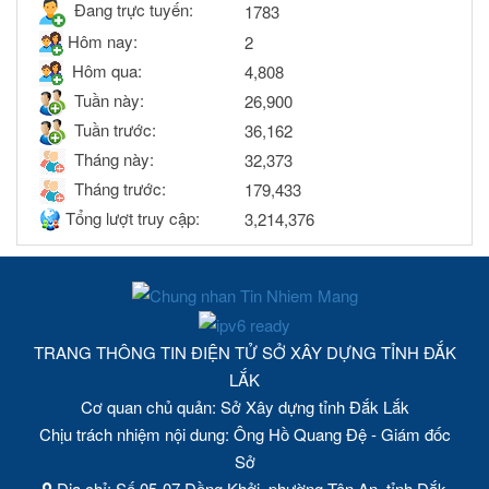
Đang trực tuyến:
1783
Hôm nay:
2
Hôm qua:
4,808
Tuần này:
26,900
Tuần trước:
36,162
Tháng này:
32,373
Tháng trước:
179,433
Tổng lượt truy cập:
3,214,376
TRANG THÔNG TIN ĐIỆN TỬ SỞ XÂY DỰNG TỈNH ĐẮK
LẮK
Cơ quan chủ quản: Sở Xây dựng tỉnh Đắk Lắk
Chịu trách nhiệm nội dung: Ông Hồ Quang Đệ - Giám đốc
Sở
Địa chỉ: Số 05-07 Đồng Khởi, phường Tân An, tỉnh Đắk