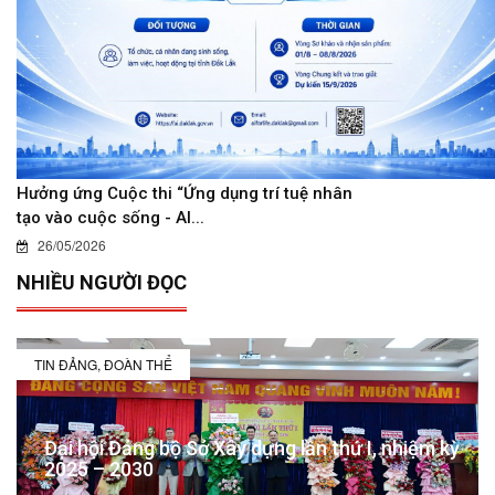
Hưởng ứng Cuộc thi “Ứng dụng trí tuệ nhân
tạo vào cuộc sống - AI...
26/05/2026
NHIỀU NGƯỜI ĐỌC
TIN ĐẢNG, ĐOÀN THỂ
Đại hội Đảng bộ Sở Xây dựng lần thứ I, nhiệm kỳ
2025 – 2030