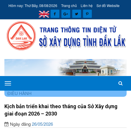
Hôm nay: Thứ Bảy, 08/08/2026
Trang chủ
Liên hệ
Sơ đồ Website
Sở
TRANG CHỦ
HÊ THÔNG VĂN BẢN
VĂN BẢN CHỈ ĐẠO
Xây
ĐIỀU HÀNH
dựng
Kịch bản triển khai theo tháng của Sở Xây dựng
tỉnh
giai đoạn 2026 – 2030
Đắk
Lắk
Ngày đăng
26/05/2026