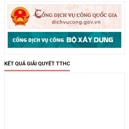
Sở Xây dựng tổ chức trao 500 triệu đồng hỗ trợ 10 xã,
phường phía đông tỉnh Đắk Lắk bị thiệt hại do lũ lụt
DỊCH VỤ CÔNG TRỰC TRUYẾN
KẾT QUẢ GIẢI QUYẾT TTHC