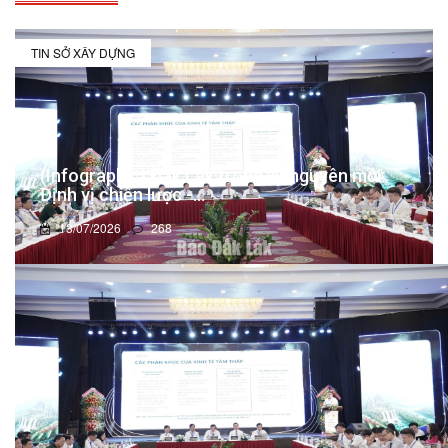
TIN SỞ XÂY DỰNG
(Infographic) Đắk Lắk trong kỷ nguyên mới:
Định vị chiến lược -...
13/07/2026
268