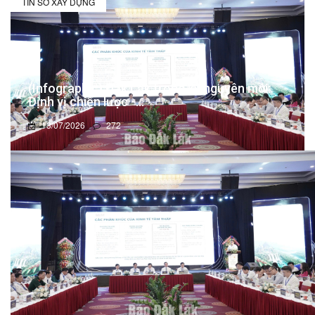
TIN SỞ XÂY DỰNG
(Infographic) Đắk Lắk trong kỷ nguyên mới:
Định vị chiến lược -...
13/07/2026
272