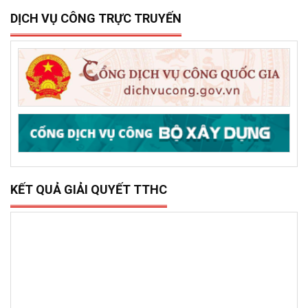
15/12/2025
0
Sở Xây dựng tổ chức trao 500 triệu đồng hỗ trợ 10 xã,
phường phía đông tỉnh Đắk Lắk bị thiệt hại do lũ lụt
DỊCH VỤ CÔNG TRỰC TRUYẾN
KẾT QUẢ GIẢI QUYẾT TTHC