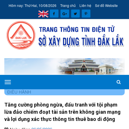
Hôm nay: Thứ Hai, 10/08/2026
Trang chủ
Liên hệ
Sơ đồ Website
Sở
TRANG CHỦ
HÊ THÔNG VĂN BẢN
VĂN BẢN CHỈ ĐẠO
Xây
ĐIỀU HÀNH
dựng
Tăng cường phòng ngừa, đấu tranh với tội phạm
tỉnh
lừa đảo chiếm đoạt tài sản trên không gian mạng
Đắk
và lợi dụng xác thực thông tin thuê bao di động
Lắk