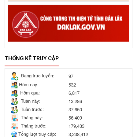
THỐNG KÊ TRUY CẬP
Đang trực tuyến:
97
Hôm nay:
532
Hôm qua:
6,817
Tuần này:
13,286