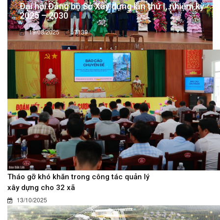
Đại hội Đảng bộ Sở Xây dựng lần thứ I, nhiệm kỳ
2025 – 2030
19/08/2025
7139
Tháo gỡ khó khăn trong công tác quản lý
xây dựng cho 32 xã
13/10/2025