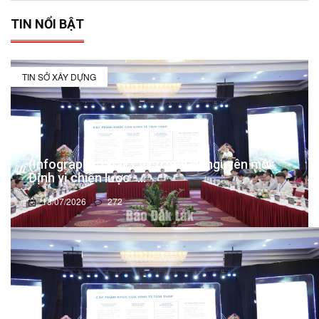
TIN NỔI BẬT
TIN SỞ XÂY DỰNG
(Infographic) Đắk Lắk trong kỷ nguyên mới:
Định vị chiến lược -...
13/07/2026
272