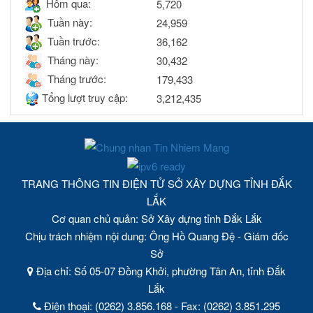
Hôm qua:
5,720
Tuần này:
24,959
Tuần trước:
36,162
Tháng này:
30,432
Tháng trước:
179,433
Tổng lượt truy cập:
3,212,435
TRANG THÔNG TIN ĐIỆN TỬ SỞ XÂY DỰNG TỈNH ĐẮK
LẮK
Cơ quan chủ quản: Sở Xây dựng tỉnh Đắk Lắk
Chịu trách nhiệm nội dung: Ông Hồ Quang Đệ - Giám đốc
Sở
Địa chỉ: Số 05-07 Đồng Khởi, phường Tân An, tỉnh Đắk
Lắk
Điện thoại: (0262) 3.856.168 - Fax: (0262) 3.851.295