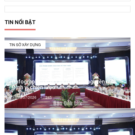
TIN NỔI BẬT
TIN SỞ XÂY DỰNG
(Infographic) Đắk Lắk trong kỷ nguyên mới:
Định vị chiến lược -...
13/07/2026
245