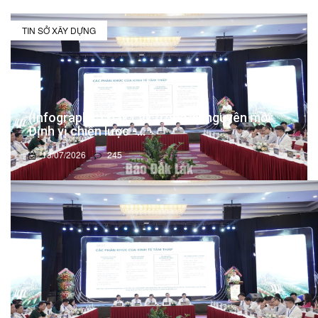
TIN SỞ XÂY DỰNG
(Infographic) Đắk Lắk trong kỷ nguyên mới:
Định vị chiến lược -...
13/07/2026
245