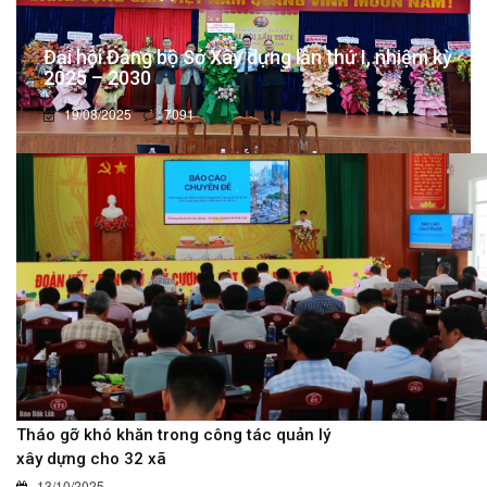
Đại hội Đảng bộ Sở Xây dựng lần thứ I, nhiệm kỳ
2025 – 2030
19/08/2025
7091
Tháo gỡ khó khăn trong công tác quản lý
xây dựng cho 32 xã
13/10/2025