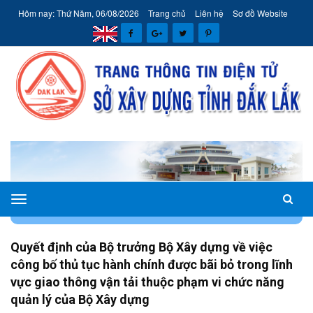
Hôm nay: Thứ Năm, 06/08/2026
Trang chủ
Liên hệ
Sơ đồ Website
Sở
TRANG CHỦ
VĂN BẢN PHÁP QUY
Xây
dựng
Quyết định của Bộ trưởng Bộ Xây dựng về việc
tỉnh
công bố thủ tục hành chính được bãi bỏ trong lĩnh
Đắk
vực giao thông vận tải thuộc phạm vi chức năng
Lắk
quản lý của Bộ Xây dựng