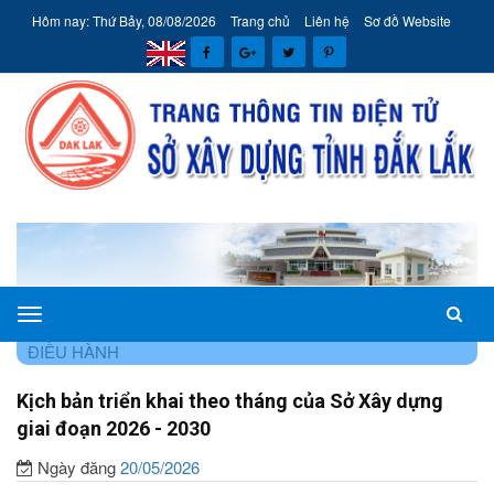
Hôm nay: Thứ Bảy, 08/08/2026
Trang chủ
Liên hệ
Sơ đồ Website
Sở
TRANG CHỦ
HÊ THÔNG VĂN BẢN
VĂN BẢN CHỈ ĐẠO
Xây
ĐIỀU HÀNH
dựng
Kịch bản triển khai theo tháng của Sở Xây dựng
tỉnh
giai đoạn 2026 - 2030
Đắk
Lắk
Ngày đăng
20/05/2026