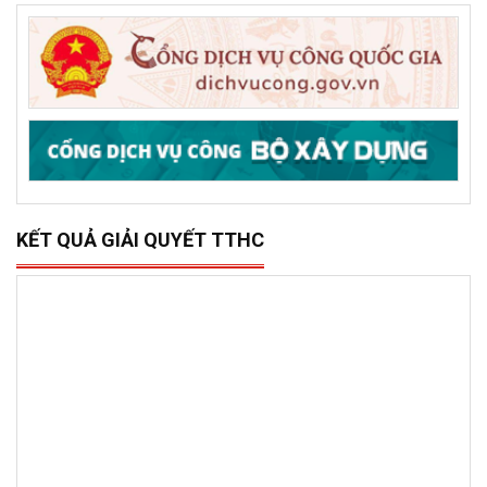
Sở Xây dựng tổ chức trao 500 triệu đồng hỗ trợ 10 xã,
phường phía đông tỉnh Đắk Lắk bị thiệt hại do lũ lụt
DỊCH VỤ CÔNG TRỰC TRUYẾN
KẾT QUẢ GIẢI QUYẾT TTHC