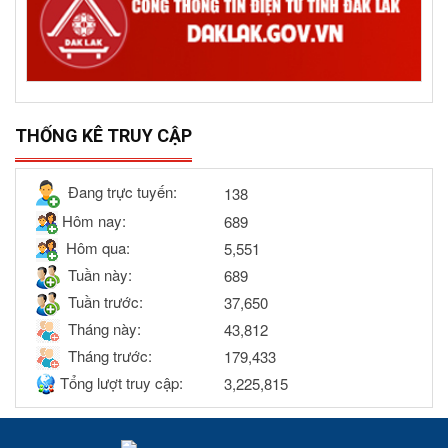
THỐNG KÊ TRUY CẬP
Đang trực tuyến:
138
Hôm nay:
689
Hôm qua:
5,551
Tuần này:
689
Tuần trước:
37,650
Tháng này:
43,812