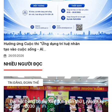
Hưởng ứng Cuộc thi “Ứng dụng trí tuệ nhân
tạo vào cuộc sống - AI...
26/05/2026
NHIỀU NGƯỜI ĐỌC
TIN ĐẢNG, ĐOÀN THỂ
Đại hội Đảng bộ Sở Xây dựng lần thứ I, nhiệm kỳ
2025 – 2030