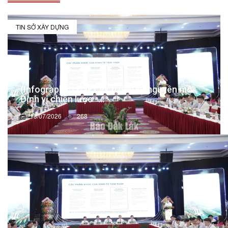
TIN SỞ XÂY DỰNG
(Infographic) Đắk Lắk trong kỷ nguyên mới:
Định vị chiến lược -...
13/07/2026
268