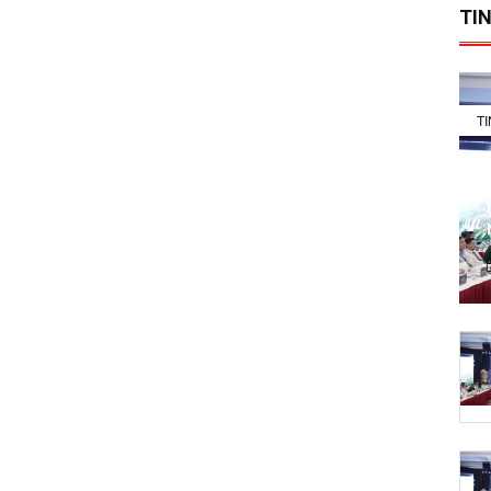
TIN
T