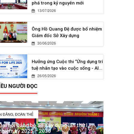
phá trong kỷ nguyên mới
13/07/2026
Ông Hồ Quang Đệ được bổ nhiệm
Giám đốc Sở Xây dựng
30/06/2026
Hưởng ứng Cuộc thi “Ứng dụng trí
tuệ nhân tạo vào cuộc sống - AI...
26/05/2026
IỀU NGƯỜI ĐỌC
IN ĐẢNG, ĐOÀN THỂ
Đại hội Đảng bộ Sở Xây dựng lần thứ I,
nhiệm kỳ 2025 – 2030