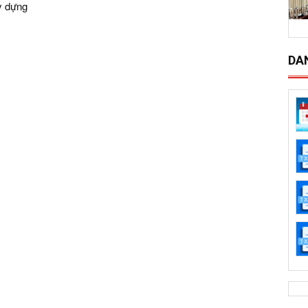
y dựng
DA