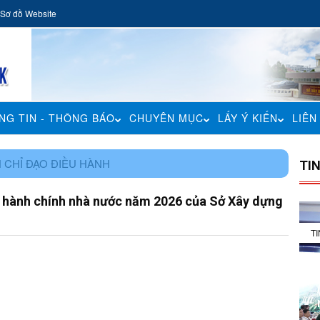
Sơ đồ Website
NG TIN - THÔNG BÁO
CHUYÊN MỤC
LẤY Ý KIẾN
LIÊN
 CHỈ ĐẠO ĐIỀU HÀNH
TI
ch hành chính nhà nước năm 2026 của Sở Xây dựng
T