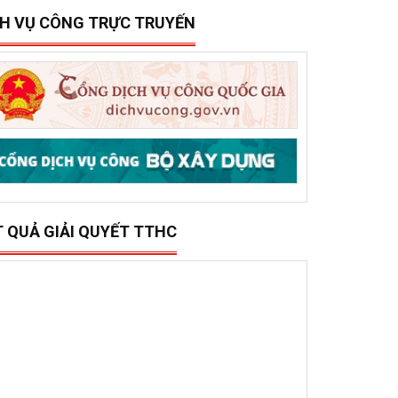
15/12/2025
0
ở Xây dựng tổ chức trao 500 triệu đồng hỗ trợ 10
ã, phường phía đông tỉnh Đắk Lắk bị thiệt hại do lũ
ụt
CH VỤ CÔNG TRỰC TRUYẾN
T QUẢ GIẢI QUYẾT TTHC