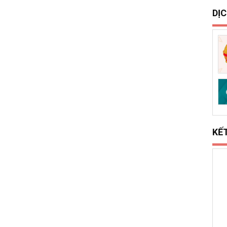
S
x
l
DỊ
KẾ