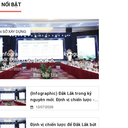
 NỔI BẬT
IN SỞ XÂY DỰNG
(Infographic) Đắk Lắk trong kỷ nguyên
mới: Định vị chiến lược -...
13/07/2026
268
(Infographic) Đắk Lắk trong kỷ
nguyên mới: Định vị chiến lược -...
13/07/2026
Định vị chiến lược để Đắk Lắk bứt