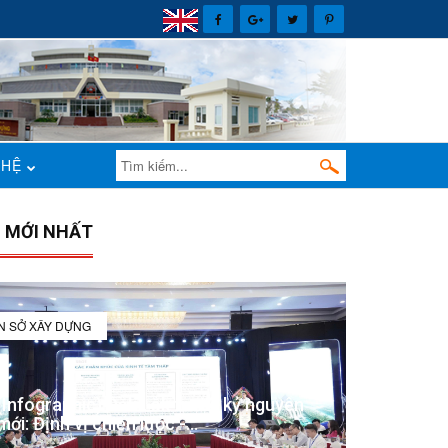
 HỆ
N MỚI NHẤT
IN SỞ XÂY DỰNG
(Infographic) Đắk Lắk trong kỷ nguyên
mới: Định vị chiến lược -...