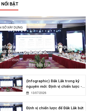
 NỔI BẬT
IN SỞ XÂY DỰNG
(Infographic) Đắk Lắk trong kỷ nguyên
mới: Định vị chiến lược -...
13/07/2026
252
(Infographic) Đắk Lắk trong kỷ
nguyên mới: Định vị chiến lược -...
13/07/2026
Định vị chiến lược để Đắk Lắk bứt