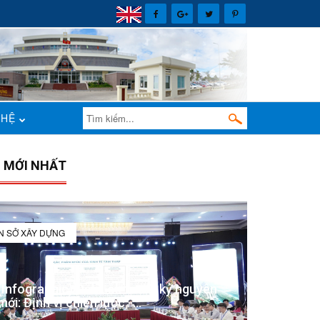
 HỆ
N MỚI NHẤT
IN SỞ XÂY DỰNG
(Infographic) Đắk Lắk trong kỷ nguyên
mới: Định vị chiến lược -...