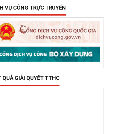
15/12/2025
0
ở Xây dựng tổ chức trao 500 triệu đồng hỗ trợ 10
ã, phường phía đông tỉnh Đắk Lắk bị thiệt hại do lũ
ụt
CH VỤ CÔNG TRỰC TRUYẾN
T QUẢ GIẢI QUYẾT TTHC