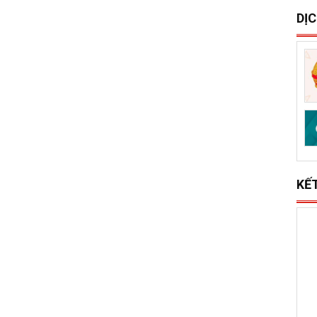
S
x
l
DỊ
KẾ