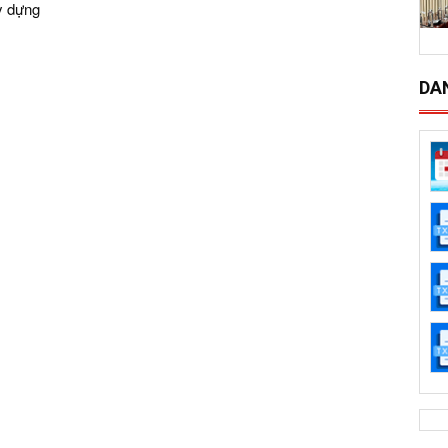
y dựng
DA