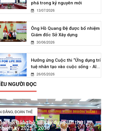
phá trong kỷ nguyên mới
13/07/2026
Ông Hồ Quang Đệ được bổ nhiệm
Giám đốc Sở Xây dựng
30/06/2026
Hưởng ứng Cuộc thi “Ứng dụng trí
tuệ nhân tạo vào cuộc sống - AI...
26/05/2026
IỀU NGƯỜI ĐỌC
IN ĐẢNG, ĐOÀN THỂ
Đại hội Đảng bộ Sở Xây dựng lần thứ I,
nhiệm kỳ 2025 – 2030