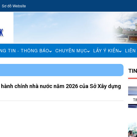
Sơ đồ Website
NG TIN - THÔNG BÁO
CHUYÊN MỤC
LẤY Ý KIẾN
LIÊN
H
TI
ch hành chính nhà nước năm 2026 của Sở Xây dựng
T