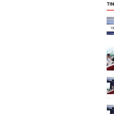
TIN
T