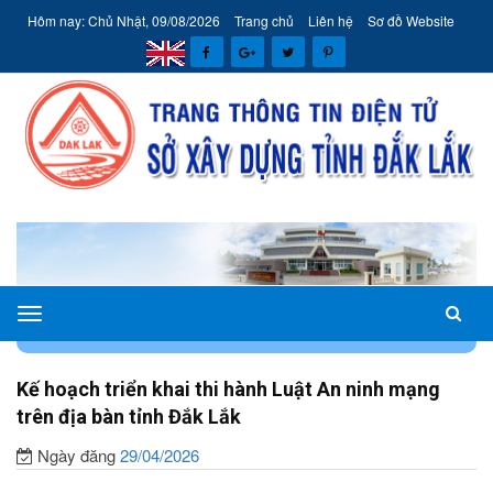
Hôm nay: Chủ Nhật, 09/08/2026
Trang chủ
Liên hệ
Sơ đồ Website
Sở
TRANG CHỦ
VĂN BẢN CHỈ ĐẠO ĐIỀU HÀNH
Xây
dựng
Kế hoạch triển khai thi hành Luật An ninh mạng
tỉnh
trên địa bàn tỉnh Đắk Lắk
Đắk
Ngày đăng
29/04/2026
Lắk