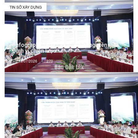
TIN SỞ XÂY DỰNG
(Infographic) Đắk Lắk trong kỷ nguyên mới:
Định vị chiến lược -...
13/07/2026
270