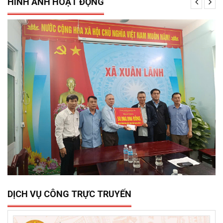
HÌNH ẢNH HOẠT ĐỘNG
15/12/2025
0
Sở Xây dựng tổ chức trao 500 triệu đồng hỗ trợ 10 xã,
phường phía đông tỉnh Đắk Lắk bị thiệt hại do lũ lụt