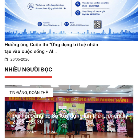
Hưởng ứng Cuộc thi “Ứng dụng trí tuệ nhân
tạo vào cuộc sống - AI...
26/05/2026
NHIỀU NGƯỜI ĐỌC
TIN ĐẢNG, ĐOÀN THỂ
Đại hội Đảng bộ Sở Xây dựng lần thứ I, nhiệm kỳ
2025 – 2030
19/08/2025
7124