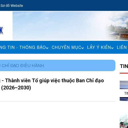
Sơ đồ Website
NG TIN - THÔNG BÁO
CHUYÊN MỤC
LẤY Ý KIẾN
LIÊN
 CHỈ ĐẠO ĐIỀU HÀNH
TI
 - Thành viên Tổ giúp việc thuộc Ban Chỉ đạo
k (2026–2030)
T