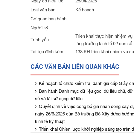
Ngày có hiệu lực
28/04/2026
Loại văn bản
Kế hoạch
Cơ quan ban hành
Người ký
Triền khai thực hiện nhiệm vụ
Trích yếu
tăng trưởng kinh tế 02 con số
Tài liệu đính kèm:
138 KH trien khai nhiem vu c
CÁC VĂN BẢN LIÊN QUAN KHÁC
Kế hoạch tổ chức kiểm tra, đánh giá cấp Giấy ch
Ban hành Danh mục dữ liệu gốc, dữ liệu chủ, dữ l
sẻ và tái sử dụng dữ liệu
Quyết định về việc công bố giá nhân công xây dự
ngày 26/6/2026 của Bộ trưởng Bộ Xây dựng hướng 
kinh tế kỹ thuật
Triển khai Chiến lược khởi nghiệp sáng tạo trên 