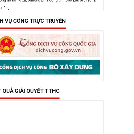
15/12/2025
0
ở Xây dựng tổ chức trao 500 triệu đồng hỗ trợ 10
ã, phường phía đông tỉnh Đắk Lắk bị thiệt hại do lũ
ụt
CH VỤ CÔNG TRỰC TRUYẾN
T QUẢ GIẢI QUYẾT TTHC