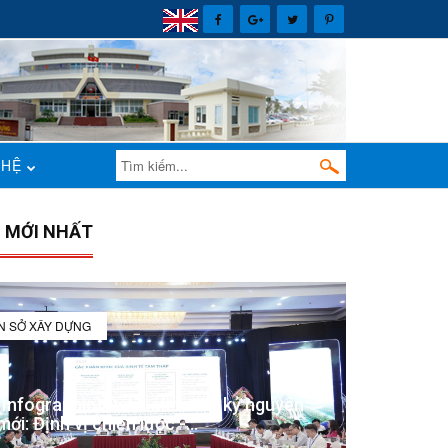
 HỆ
N MỚI NHẤT
IN SỞ XÂY DỰNG
(Infographic) Đắk Lắk trong kỷ nguyên
mới: Định vị chiến lược -...