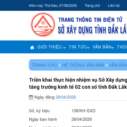
Hôm nay: Thứ Sáu, 07/08/2026
Trang chủ
Liên hệ
GIỚI THIỆU
TIN TỨC
VĂN BẢN
THÔ
TRANG CHỦ
HÊ THÔNG VĂN BẢN
VĂN BẢN
Triền khai thực hiện nhiệm vụ Sở Xây dựng
tăng trưởng kinh tế 02 con số tỉnh Đắk Lắ
Ngày đăng
29/04/2026
Số, ký hiệu
138/KH-SXD
Ngày ban hành
28/04/2026