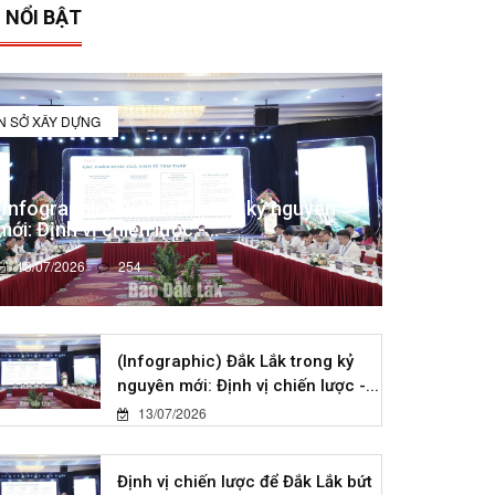
 NỔI BẬT
IN SỞ XÂY DỰNG
(Infographic) Đắk Lắk trong kỷ nguyên
mới: Định vị chiến lược -...
13/07/2026
254
(Infographic) Đắk Lắk trong kỷ
nguyên mới: Định vị chiến lược -...
13/07/2026
Định vị chiến lược để Đắk Lắk bứt