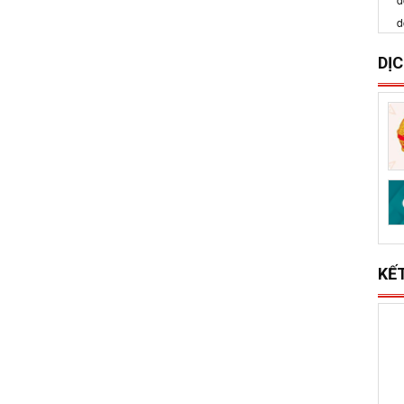
S
x
l
DỊ
KẾ