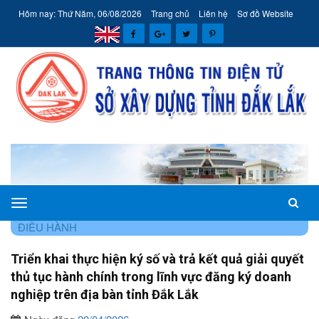
Hôm nay: Thứ Năm, 06/08/2026
Trang chủ
Liên hệ
Sơ đồ Website
Sở
TRANG CHỦ
HÊ THÔNG VĂN BẢN
VĂN BẢN CHỈ ĐẠO
Xây
ĐIỀU HÀNH
dựng
Triển khai thực hiện ký số và trả kết quả giải quyết
tỉnh
thủ tục hành chính trong lĩnh vực đăng ký doanh
Đắk
nghiệp trên địa bàn tỉnh Đắk Lắk
Lắk