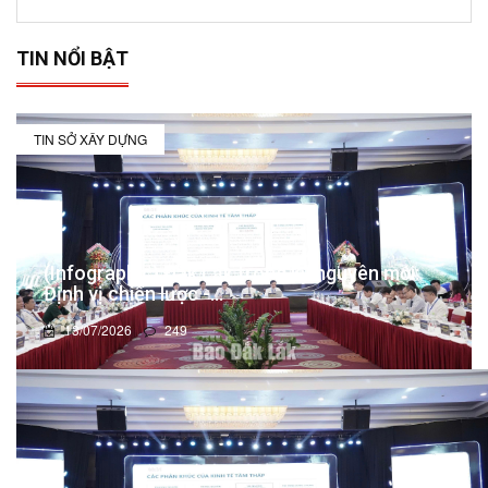
TIN NỔI BẬT
TIN SỞ XÂY DỰNG
(Infographic) Đắk Lắk trong kỷ nguyên mới:
Định vị chiến lược -...
13/07/2026
249