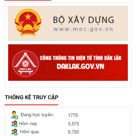
THỐNG KÊ TRUY CẬP
Đang trực tuyến:
1775
Hôm nay:
3,573
Hôm qua:
5,720