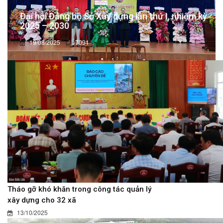
Đại hội Đảng bộ Sở Xây dựng lần thứ I, nhiệm kỳ
2025 – 2030
19/08/2025
7091
Tháo gỡ khó khăn trong công tác quản lý
xây dựng cho 32 xã
13/10/2025