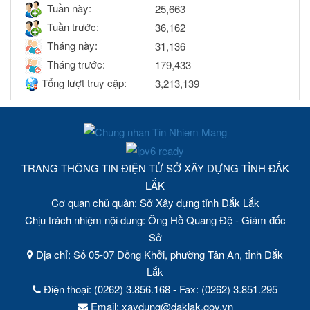
Tuần này:
25,663
Tuần trước:
36,162
Tháng này:
31,136
Tháng trước:
179,433
Tổng lượt truy cập:
3,213,139
TRANG THÔNG TIN ĐIỆN TỬ SỞ XÂY DỰNG TỈNH ĐẮK
LẮK
Cơ quan chủ quản: Sở Xây dựng tỉnh Đắk Lắk
Chịu trách nhiệm nội dung: Ông Hồ Quang Đệ - Giám đốc
Sở
Địa chỉ: Số 05-07 Đồng Khởi, phường Tân An, tỉnh Đắk
Lắk
Điện thoại: (0262) 3.856.168 - Fax: (0262) 3.851.295
Email: xaydung@daklak.gov.vn