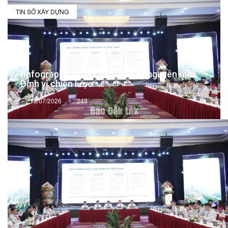
TIN SỞ XÂY DỰNG
(Infographic) Đắk Lắk trong kỷ nguyên mới:
Định vị chiến lược -...
13/07/2026
249