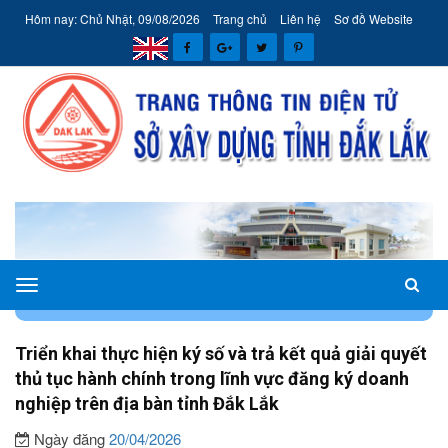
Hôm nay: Chủ Nhật, 09/08/2026
Trang chủ
Liên hệ
Sơ đồ Website
Sở
TRANG CHỦ
VĂN BẢN CHỈ ĐẠO ĐIỀU HÀNH
Xây
dựng
Triển khai thực hiện ký số và trả kết quả giải quyết
tỉnh
thủ tục hành chính trong lĩnh vực đăng ký doanh
Đắk
nghiệp trên địa bàn tỉnh Đắk Lắk
Lắk
Ngày đăng
20/04/2026