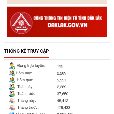
THỐNG KÊ TRUY CẬP
Đang trực tuyến:
132
Hôm nay:
2,289
Hôm qua:
5,551