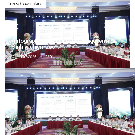
TIN SỞ XÂY DỰNG
(Infographic) Đắk Lắk trong kỷ nguyên mới:
Định vị chiến lược -...
13/07/2026
269