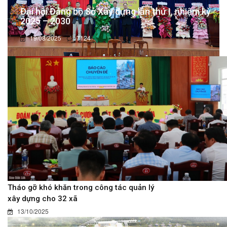
Đại hội Đảng bộ Sở Xây dựng lần thứ I, nhiệm kỳ
2025 – 2030
19/08/2025
7124
Tháo gỡ khó khăn trong công tác quản lý
xây dựng cho 32 xã
13/10/2025