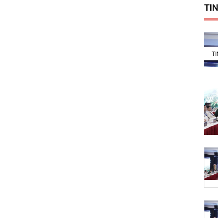
TIN
T