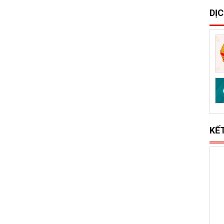
S
x
l
DỊ
KẾ