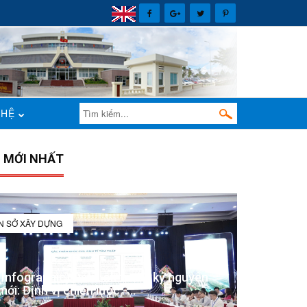
 HỆ
N MỚI NHẤT
IN SỞ XÂY DỰNG
(Infographic) Đắk Lắk trong kỷ nguyên
mới: Định vị chiến lược -...