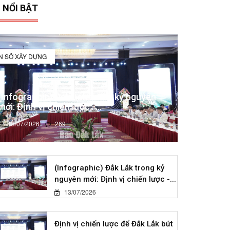
 NỔI BẬT
IN SỞ XÂY DỰNG
(Infographic) Đắk Lắk trong kỷ nguyên
mới: Định vị chiến lược -...
13/07/2026
269
(Infographic) Đắk Lắk trong kỷ
nguyên mới: Định vị chiến lược -...
13/07/2026
Định vị chiến lược để Đắk Lắk bứt