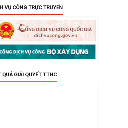
15/12/2025
0
ở Xây dựng tổ chức trao 500 triệu đồng hỗ trợ 10
ã, phường phía đông tỉnh Đắk Lắk bị thiệt hại do lũ
ụt
CH VỤ CÔNG TRỰC TRUYẾN
T QUẢ GIẢI QUYẾT TTHC