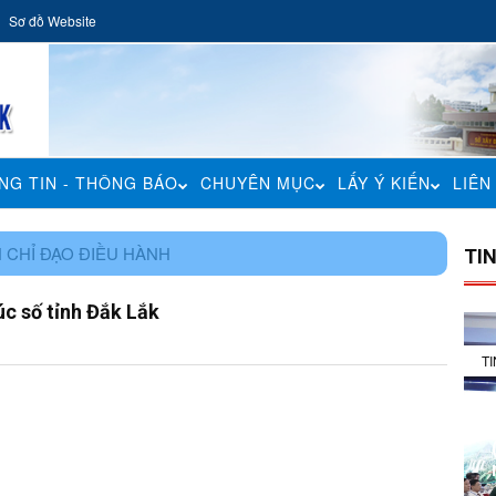
Sơ đồ Website
NG TIN - THÔNG BÁO
CHUYÊN MỤC
LẤY Ý KIẾN
LIÊN
 CHỈ ĐẠO ĐIỀU HÀNH
TI
úc số tỉnh Đắk Lắk
T