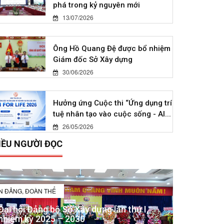
phá trong kỷ nguyên mới
13/07/2026
Ông Hồ Quang Đệ được bổ nhiệm
Giám đốc Sở Xây dựng
30/06/2026
Hưởng ứng Cuộc thi “Ứng dụng trí
tuệ nhân tạo vào cuộc sống - AI...
26/05/2026
IỀU NGƯỜI ĐỌC
IN ĐẢNG, ĐOÀN THỂ
Đại hội Đảng bộ Sở Xây dựng lần thứ I,
nhiệm kỳ 2025 – 2030