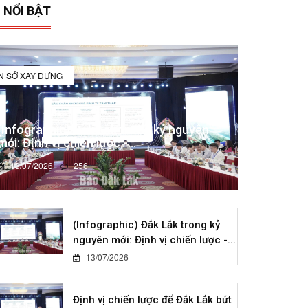
 NỔI BẬT
IN SỞ XÂY DỰNG
(Infographic) Đắk Lắk trong kỷ nguyên
mới: Định vị chiến lược -...
13/07/2026
256
(Infographic) Đắk Lắk trong kỷ
nguyên mới: Định vị chiến lược -...
13/07/2026
Định vị chiến lược để Đắk Lắk bứt