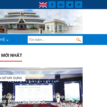
 HỆ
N MỚI NHẤT
IN SỞ XÂY DỰNG
(Infographic) Đắk Lắk trong kỷ nguyên
mới: Định vị chiến lược -...