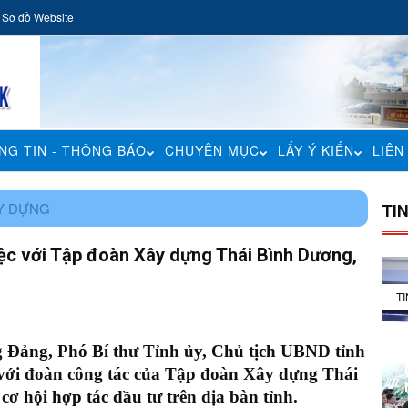
Sơ đồ Website
NG TIN - THÔNG BÁO
CHUYÊN MỤC
LẤY Ý KIẾN
LIÊN
ÂY DỰNG
TI
ệc với Tập đoàn Xây dựng Thái Bình Dương,
T
g Đảng, Phó Bí thư Tỉnh ủy, Chủ tịch UBND tỉnh
 với đoàn công tác của Tập đoàn Xây dựng Thái
 hội hợp tác đầu tư trên địa bàn tỉnh.