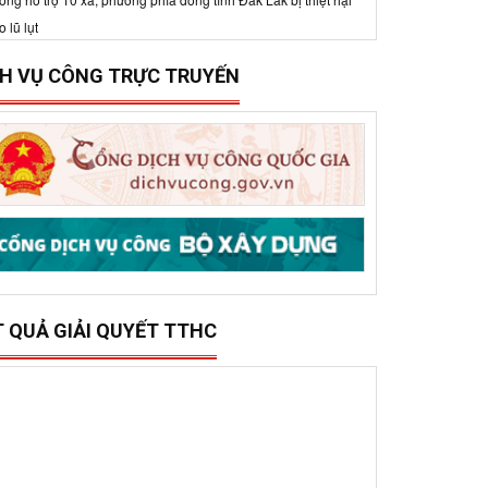
15/12/2025
0
ở Xây dựng tổ chức trao 500 triệu đồng hỗ trợ 10
ã, phường phía đông tỉnh Đắk Lắk bị thiệt hại do lũ
ụt
CH VỤ CÔNG TRỰC TRUYẾN
T QUẢ GIẢI QUYẾT TTHC