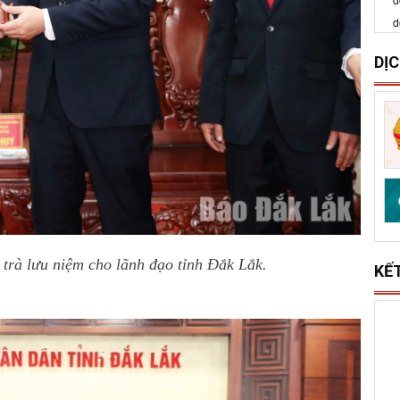
S
x
l
DỊ
trà lưu niệm cho lãnh đạo tỉnh Đắk Lắk.
KẾ