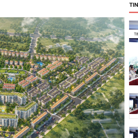
TIN
T