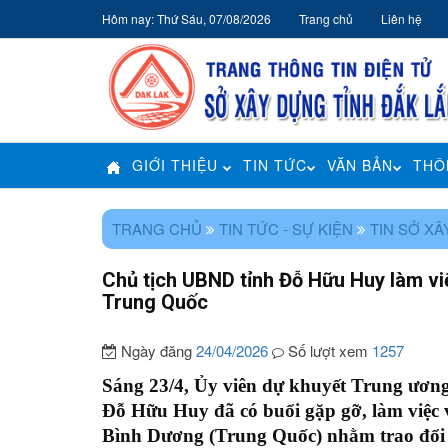
Hôm nay: Thứ Sáu, 07/08/2026
Trang chủ
Liên hệ
GIỚI THIỆU
TIN TỨC
VĂN BẢN
THÔ
TRANG CHỦ
TIN TỨC - SỰ KIỆN
TIN SỞ X
Chủ tịch UBND tỉnh Đỗ Hữu Huy làm vi
Trung Quốc
Ngày đăng
24/04/2026
Số lượt xem
1257
Sáng 23/4, Ủy viên dự khuyết Trung ươn
Đỗ Hữu Huy đã có buổi gặp gỡ, làm việc
Bình Dương (Trung Quốc) nhằm trao đổi cơ