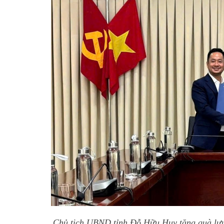
Chủ tịch UBND tỉnh Đỗ Hữu Huy tặng quà lưu