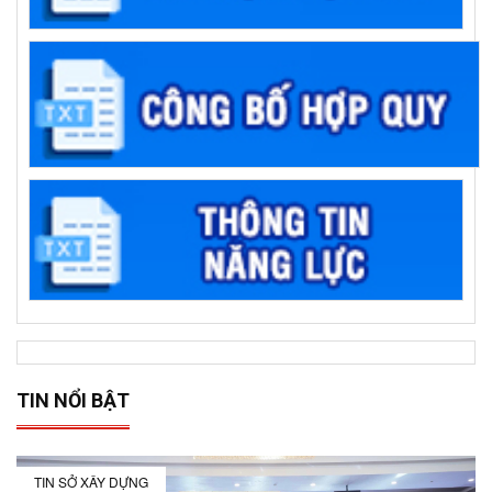
TIN NỔI BẬT
TIN SỞ XÂY DỰNG