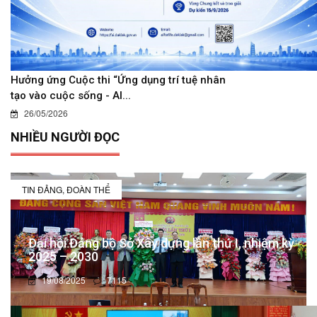
Hưởng ứng Cuộc thi “Ứng dụng trí tuệ nhân
tạo vào cuộc sống - AI...
26/05/2026
NHIỀU NGƯỜI ĐỌC
TIN ĐẢNG, ĐOÀN THỂ
Đại hội Đảng bộ Sở Xây dựng lần thứ I, nhiệm kỳ
2025 – 2030
19/08/2025
7115