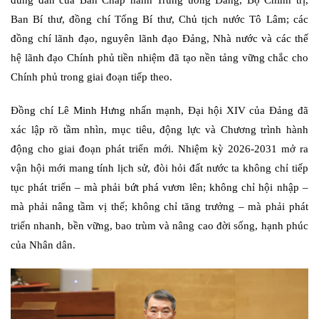
đúng đắn của Ban Chấp hành Trung ương Đảng, Bộ Chính trị,
Ban Bí thư, đồng chí Tổng Bí thư, Chủ tịch nước Tô Lâm; các
đồng chí lãnh đạo, nguyên lãnh đạo Đảng, Nhà nước và các thế
hệ lãnh đạo Chính phủ tiền nhiệm đã tạo nền tảng vững chắc cho
Chính phủ trong giai đoạn tiếp theo.
Đồng chí Lê Minh Hưng nhấn mạnh, Đại hội XIV của Đảng đã
xác lập rõ tầm nhìn, mục tiêu, động lực và Chương trình hành
động cho giai đoạn phát triển mới. Nhiệm kỳ 2026-2031 mở ra
vận hội mới mang tính lịch sử, đòi hỏi đất nước ta không chỉ tiếp
tục phát triển – mà phải bứt phá vươn lên; không chỉ hội nhập –
mà phải nâng tầm vị thế; không chỉ tăng trưởng – mà phải phát
triển nhanh, bền vững, bao trùm và nâng cao đời sống, hạnh phúc
của Nhân dân.