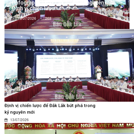
(Infographic) Đắk Lắk trong kỷ nguyên mới:
Định vị chiến lược -...
13/07/2026
268
Định vị chiến lược để Đắk Lắk bứt phá trong
kỷ nguyên mới
13/07/2026