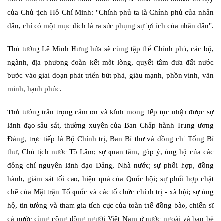
của Chủ tịch Hồ Chí Minh: "Chính phủ ta là Chính phủ của nhân
dân, chỉ có một mục đích là ra sức phụng sự lợi ích của nhân dân".
Thủ tướng Lê Minh Hưng hứa sẽ cùng tập thể Chính phủ, các bộ,
ngành, địa phương đoàn kết một lòng, quyết tâm đưa đất nước
bước vào giai đoạn phát triển bứt phá, giàu mạnh, phồn vinh, văn
minh, hạnh phúc.
Thủ tướng trân trọng cảm ơn và kính mong tiếp tục nhận được sự
lãnh đạo sâu sát, thường xuyên của Ban Chấp hành Trung ương
Đảng, trực tiếp là Bộ Chính trị, Ban Bí thư và đồng chí Tổng Bí
thư, Chủ tịch nước Tô Lâm; sự quan tâm, góp ý, ủng hộ của các
đồng chí nguyên lãnh đạo Đảng, Nhà nước; sự phối hợp, đồng
hành, giám sát tối cao, hiệu quả của Quốc hội; sự phối hợp chặt
chẽ của Mặt trận Tổ quốc và các tổ chức chính trị - xã hội; sự ủng
hộ, tin tưởng và tham gia tích cực của toàn thể đồng bào, chiến sĩ
cả nước cùng cộng đồng người Việt Nam ở nước ngoài và bạn bè