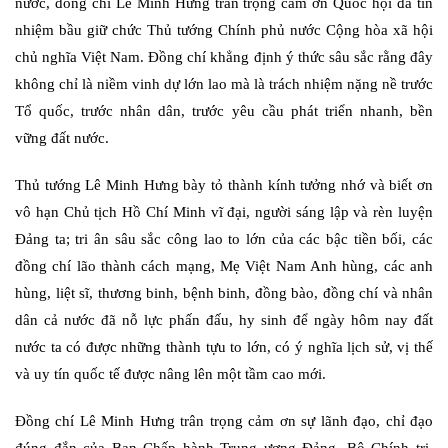
nước, đồng chí Lê Minh Hưng trân trọng cảm ơn Quốc hội đã tín
nhiệm bầu giữ chức Thủ tướng Chính phủ nước Cộng hòa xã hội
chủ nghĩa Việt Nam. Đồng chí khẳng định ý thức sâu sắc rằng đây
không chỉ là niềm vinh dự lớn lao mà là trách nhiệm nặng nề trước
Tổ quốc, trước nhân dân, trước yêu cầu phát triển nhanh, bền
vững đất nước.
Thủ tướng Lê Minh Hưng bày tỏ thành kính tưởng nhớ và biết ơn
vô hạn Chủ tịch Hồ Chí Minh vĩ đại, người sáng lập và rèn luyện
Đảng ta; tri ân sâu sắc công lao to lớn của các bậc tiền bối, các
đồng chí lão thành cách mạng, Mẹ Việt Nam Anh hùng, các anh
hùng, liệt sĩ, thương binh, bệnh binh, đồng bào, đồng chí và nhân
dân cả nước đã nỗ lực phấn đấu, hy sinh để ngày hôm nay đất
nước ta có được những thành tựu to lớn, có ý nghĩa lịch sử, vị thế
và uy tín quốc tế được nâng lên một tầm cao mới.
Đồng chí Lê Minh Hưng trân trọng cảm ơn sự lãnh đạo, chỉ đạo