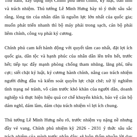
Thứ năm, xây dựng một Chính phủ liêm chính, kỷ luật, bản lĩnh
và trách nhiệm. Thủ tướng Lê Minh Hưng bày tỏ ý thức sâu sắc
rằng, lòng tin của nhân dân là nguồn lực lớn nhất của quốc gia;
muốn phát triển nhanh thì bộ máy phải trong sạch, cán bộ phải
liêm chính, công vụ phải kỷ cương.
Chính phủ cam kết hành động với quyết tâm cao nhất, đặt lợi ích
quốc gia, dân tộc và hạnh phúc của nhân dân lên trên hết, trước
hết; tiếp tục đẩy mạnh phòng chống tham nhũng, lãng phí, tiêu
cực; siết chặt kỷ luật, kỷ cương hành chính, nâng cao trách nhiệm
người đứng đầu và kiểm soát quyền lực chặt chẽ; xử lý nghiêm
tình trạng né tránh, vô cảm trước khó khăn của người dân, doanh
nghiệp và thực hiện hiệu quả cơ chế khuyến khích, bảo vệ cán bộ
dám nghĩ, dám làm, dám chịu trách nhiệm vì lợi ích chung.
Thủ tướng Lê Minh Hưng nêu rõ, trước nhiệm vụ nặng nề nhưng
đầy vẻ vang, Chính phủ nhiệm kỳ 2026 - 2031 ý thức sâu sắc
trách nhiệm của mình trước nhân dân; sẽ luôn thấm nhuần lời dạy