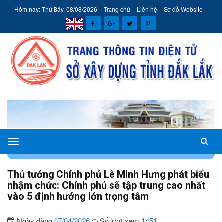
Hôm nay: Thứ Bảy, 08/08/2026
Trang chủ
Liên hệ
Sơ đồ Website
Sở
TRANG CHỦ
TIN TỨC - SỰ KIỆN
TIN SỞ XÂY DỰNG
Xây
dựng
Thủ tướng Chính phủ Lê Minh Hưng phát biểu
tỉnh
nhậm chức: Chính phủ sẽ tập trung cao nhất
Đắk
vào 5 định hướng lớn trọng tâm
Lắk
Ngày đăng
07/04/2026
Số lượt xem
1451