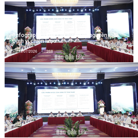
(Infographic) Đắk Lắk trong kỷ nguyên mới:
Định vị chiến lược -...
13/07/2026
268