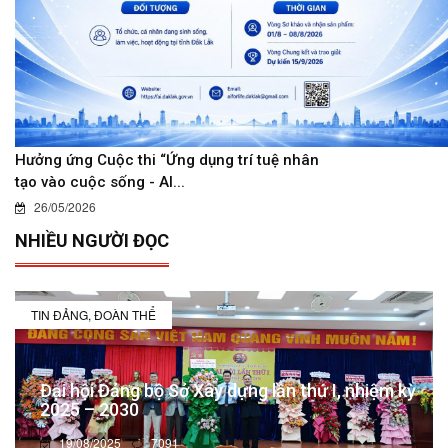
Hưởng ứng Cuộc thi “Ứng dụng trí tuệ nhân
tạo vào cuộc sống - AI...
26/05/2026
NHIỀU NGƯỜI ĐỌC
TIN ĐẢNG, ĐOÀN THỂ
Đại hội Đảng bộ Sở Xây dựng lần thứ I, nhiệm kỳ
2025 – 2030
19/08/2025
7091