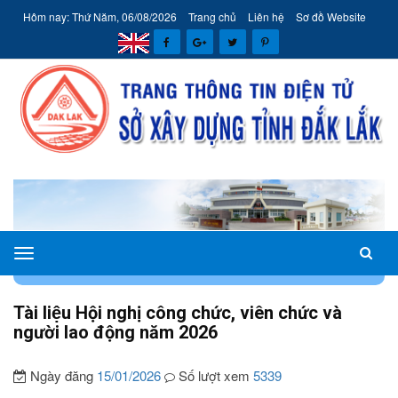
Hôm nay: Thứ Năm, 06/08/2026
Trang chủ
Liên hệ
Sơ đồ Website
Sở
TRANG CHỦ
TIN SỞ XÂY DỰNG
Xây
dựng
Tài liệu Hội nghị công chức, viên chức và
tỉnh
người lao động năm 2026
Đắk
Lắk
Ngày đăng
15/01/2026
Số lượt xem
5339