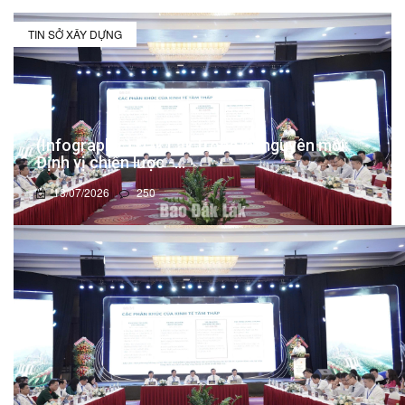
TIN SỞ XÂY DỰNG
(Infographic) Đắk Lắk trong kỷ nguyên mới:
Định vị chiến lược -...
13/07/2026
250