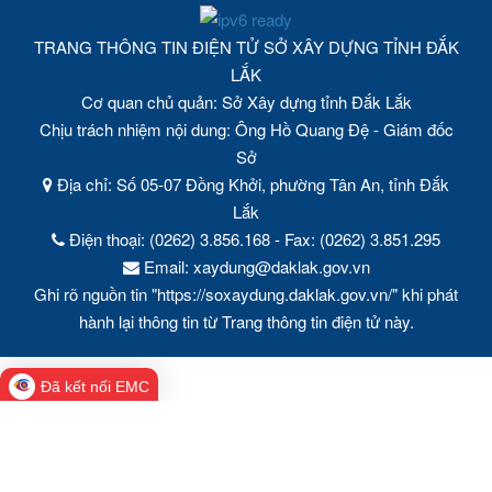
Tháng trước:
179,433
Tổng lượt truy cập:
3,214,604
TRANG THÔNG TIN ĐIỆN TỬ SỞ XÂY DỰNG TỈNH ĐẮK
LẮK
Cơ quan chủ quản: Sở Xây dựng tỉnh Đắk Lắk
Chịu trách nhiệm nội dung: Ông Hồ Quang Đệ - Giám đốc
Sở
Địa chỉ: Số 05-07 Đồng Khởi, phường Tân An, tỉnh Đắk
Lắk
Điện thoại: (0262) 3.856.168 - Fax: (0262) 3.851.295
Email: xaydung@daklak.gov.vn
Ghi rõ nguồn tin "https://soxaydung.daklak.gov.vn/" khi phát
hành lại thông tin từ Trang thông tin điện tử này.