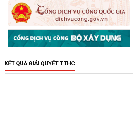
phường phía đông tỉnh Đắk Lắk bị thiệt hại do lũ lụt
DỊCH VỤ CÔNG TRỰC TRUYẾN
KẾT QUẢ GIẢI QUYẾT TTHC