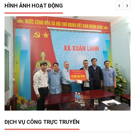
HÌNH ẢNH HOẠT ĐỘNG
15/12/2025
0
Sở Xây dựng tổ chức trao 500 triệu đồng hỗ trợ 10 xã,