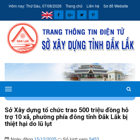
Hôm nay: Thứ Sáu, 07/08/2026
Trang chủ
Liên hệ
Sơ đồ Website
Sở
TRANG CHỦ
TIN TỨC - SỰ KIỆN
TIN SỞ XÂY DỰNG
Xây
dựng
Sở Xây dựng tổ chức trao 500 triệu đồng hỗ
tỉnh
trợ 10 xã, phường phía đông tỉnh Đắk Lắk bị
Đắk
thiệt hại do lũ lụt
Lắk
Ngày đăng
15/12/2025
Số lượt xem
5453