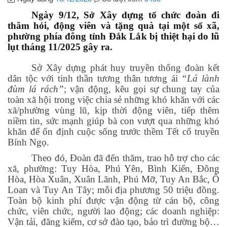
Ngày 9/12, Sở Xây dựng tổ chức đoàn đi
thăm hỏi, động viên và tặng quà tại một số xã,
phường phía đông tỉnh Đắk Lắk bị thiệt hại do lũ
lụt tháng 11/2025 gây ra.
Sở Xây dựng phát huy truyền thống đoàn kết
dân tộc với tinh thần tương thân tương ái
“Lá lành
đùm lá rách”
; vận động, kêu gọi sự chung tay của
toàn xã hội trong việc chia sẻ những khó khăn với các
xã/phường vùng lũ, kịp thời động viên, tiếp thêm
niềm tin, sức mạnh giúp bà con vượt qua những khó
khăn để ổn định cuộc sống trước thềm Tết cổ truyền
Bính Ngọ.
Theo đó, Đoàn đã đến thăm, trao hỗ trợ cho các
xã, phường: Tuy Hòa, Phú Yên, Bình Kiến, Đông
Hòa, Hòa Xuân, Xuân Lãnh, Phú Mỡ, Tuy An Bắc, Ô
Loan và Tuy An Tây; mỗi địa phương 50 triệu đồng.
Toàn bộ kinh phí được vận động từ cán bộ, công
chức, viên chức, người lao động; các doanh nghiệp:
Vận tải, đăng kiểm, cơ sở đào tạo, bảo trì đường bộ…