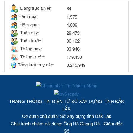
Đang trực tuyến:
64
Hôm nay:
1,575
Hôm qua:
4,808
Tuần này:
28,473
Tuần trước:
36,162
Tháng này:
33,946
Tháng trước:
179,433
Tổng lượt truy cập:
3,215,949
TRANG THÔNG TIN ĐIỆN TỬ SỞ XÂY DỰNG TỈNH ĐẮK
LẮK
Cơ quan chủ quản: Sở Xây dựng tỉnh Đắk Lắk
Chịu trách nhiệm nội dung: Ông Hồ Quang Đệ - Giám đốc
Sở