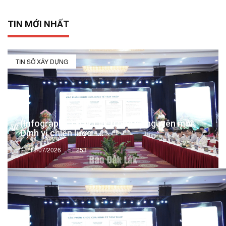
TIN MỚI NHẤT
TIN SỞ XÂY DỰNG
(Infographic) Đắk Lắk trong kỷ nguyên mới:
Định vị chiến lược -...
13/07/2026
253