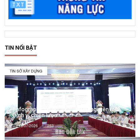
TIN NỔI BẬT
TIN SỞ XÂY DỰNG
(Infographic) Đắk Lắk trong kỷ nguyên mới:
Định vị chiến lược -...
13/07/2026
253