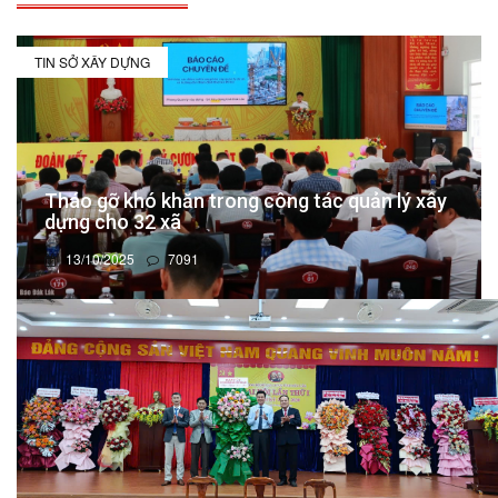
TIN SỞ XÂY DỰNG
Tháo gỡ khó khăn trong công tác quản lý xây
dựng cho 32 xã
13/10/2025
7091