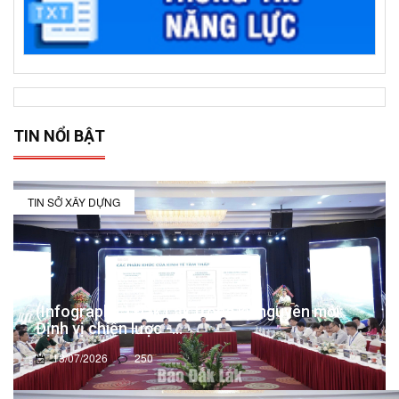
TIN NỔI BẬT
TIN SỞ XÂY DỰNG
(Infographic) Đắk Lắk trong kỷ nguyên mới:
Định vị chiến lược -...
13/07/2026
250