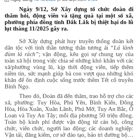
Ngày 9/12, Sở Xây dựng tổ chức đoàn đi
thăm hỏi, động viên và tặng quà tại một số xã,
phường phía đông tỉnh Đắk Lắk bị thiệt hại do lũ
lụt tháng 11/2025 gây ra.
Sở Xây dựng phát huy truyền thống đoàn kết
dân tộc với tinh thần tương thân tương ái
“Lá lành
đùm lá rách”
; vận động, kêu gọi sự chung tay của
toàn xã hội trong việc chia sẻ những khó khăn với các
xã/phường vùng lũ, kịp thời động viên, tiếp thêm
niềm tin, sức mạnh giúp bà con vượt qua những khó
khăn để ổn định cuộc sống trước thềm Tết cổ truyền
Bính Ngọ.
Theo đó, Đoàn đã đến thăm, trao hỗ trợ cho các
xã, phường: Tuy Hòa, Phú Yên, Bình Kiến, Đông
Hòa, Hòa Xuân, Xuân Lãnh, Phú Mỡ, Tuy An Bắc, Ô
Loan và Tuy An Tây; mỗi địa phương 50 triệu đồng.
Toàn bộ kinh phí được vận động từ cán bộ, công
chức, viên chức, người lao động; các doanh nghiệp:
Vận tải, đăng kiểm, cơ sở đào tạo, bảo trì đường bộ…