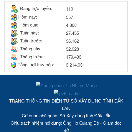
Đang trực tuyến:
110
Hôm nay:
557
Hôm qua:
4,808
Tuần này:
27,455
Tuần trước:
36,162
Tháng này:
32,928
Tháng trước:
179,433
Tổng lượt truy cập:
3,214,931
TRANG THÔNG TIN ĐIỆN TỬ SỞ XÂY DỰNG TỈNH ĐẮK
LẮK
Cơ quan chủ quản: Sở Xây dựng tỉnh Đắk Lắk
Chịu trách nhiệm nội dung: Ông Hồ Quang Đệ - Giám đốc
Sở