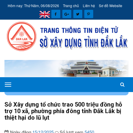
Hôm nay: Thứ Năm, 06/08/2026
Trang chủ
Liên hệ
Sơ đồ Website
Sở
TRANG CHỦ
TIN TỨC - SỰ KIỆN
TIN SỞ XÂY DỰNG
Xây
dựng
Sở Xây dựng tổ chức trao 500 triệu đồng hỗ
tỉnh
trợ 10 xã, phường phía đông tỉnh Đắk Lắk bị
Đắk
thiệt hại do lũ lụt
Lắk
Ngày đăng
15/12/2025
Số lượt xem
5450