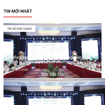
TIN MỚI NHẤT
TIN SỞ XÂY DỰNG
(Infographic) Đắk Lắk trong kỷ nguyên mới:
Định vị chiến lược -...
13/07/2026
250