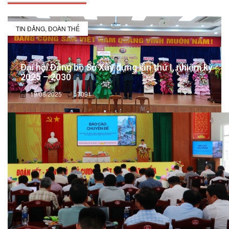
TIN ĐẢNG, ĐOÀN THỂ
Đại hội Đảng bộ Sở Xây dựng lần thứ I, nhiệm kỳ
2025 – 2030
19/08/2025
7091