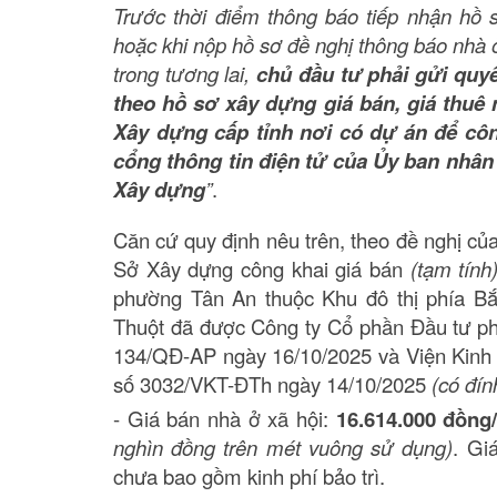
Trước thời điểm thông báo tiếp nhận hồ
hoặc khi nộp hồ sơ đề nghị thông báo nhà 
trong tương lai,
chủ đầu tư phải gửi quyế
theo hồ sơ xây dựng giá bán, giá thuê
Xây dựng cấp tỉnh nơi có dự án để côn
cổng thông tin điện tử của Ủy ban nhân 
Xây dựng
”
.
Căn cứ quy định nêu trên, theo đề nghị củ
Sở Xây dựng công khai giá bán
(tạm tính
phường Tân An thuộc Khu đô thị phía B
Thuột đã được Công ty Cổ phần Đầu tư phát
134/QĐ-AP ngày 16/10/2025 và Viện Kinh 
số 3032/VKT-ĐTh ngày 14/10/2025
(có đín
- Giá bán nhà ở xã hội:
16.614.000 đồng
nghìn đồng trên mét vuông sử dụng)
. Gi
chưa bao gồm kinh phí bảo trì.