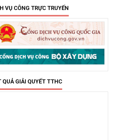
15/12/2025
0
ở Xây dựng tổ chức trao 500 triệu đồng hỗ trợ 10
ã, phường phía đông tỉnh Đắk Lắk bị thiệt hại do lũ
ụt
CH VỤ CÔNG TRỰC TRUYẾN
T QUẢ GIẢI QUYẾT TTHC