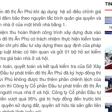
TIN
ển đô thị Ân Phú khi áp dụng hệ số điều chỉnh giá
 phải đảm bảo theo nguyên tắc bình quân gia quyền và
h nhà ở của một khối nhà bằng 1.
T
ghiệm thu hoàn thành công trình xây dựng đưa vào
n đô thị Ân Phú có trách nhiệm thực hiện kiểm toán
án chi phí đầu tư xây dựng theo quy định của pháp
p luật khác có liên quan và gửi 01 bộ hồ sơ kiểm
ra giá bán nhà ở xã hội.
 toán, quyết toán và kết quả kiểm tra của Sở Xây
ầu tư phát triển đô thị Ân Phú đã ký hợp đồng thì
 Ân Phú không được thu thêm phần chênh lệch của
ơn thì Công ty Cổ phần Đầu tư phát triển đô thị Ân
o người mua nhà ở xã hội. Công ty Cổ phần Đầu tư
tiền vượt quá 95% giá trị hợp đồng đến trước khi
uyền sử dụng đất, quyền sở hữu tài sản gắn liền
n chênh lệch (nếu có).