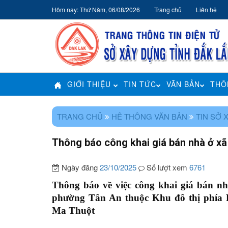
Hôm nay: Thứ Năm, 06/08/2026
Trang chủ
Liên hệ
GIỚI THIỆU
TIN TỨC
VĂN BẢN
THÔ
TRANG CHỦ
HÊ THÔNG VĂN BẢN
TIN SỞ 
Thông báo công khai giá bán nhà ở xã
Ngày đăng
23/10/2025
Số lượt xem
6761
Thông báo về việc công khai giá bán n
phường Tân An thuộc Khu đô thị phía 
Ma Thuột