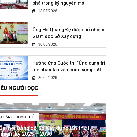
phá trong kỷ nguyên mới
13/07/2026
Ông Hồ Quang Đệ được bổ nhiệm
Giám đốc Sở Xây dựng
30/06/2026
Hưởng ứng Cuộc thi “Ứng dụng trí
tuệ nhân tạo vào cuộc sống - AI...
26/05/2026
IỀU NGƯỜI ĐỌC
IN ĐẢNG, ĐOÀN THỂ
Đại hội Đảng bộ Sở Xây dựng lần thứ I,
nhiệm kỳ 2025 – 2030