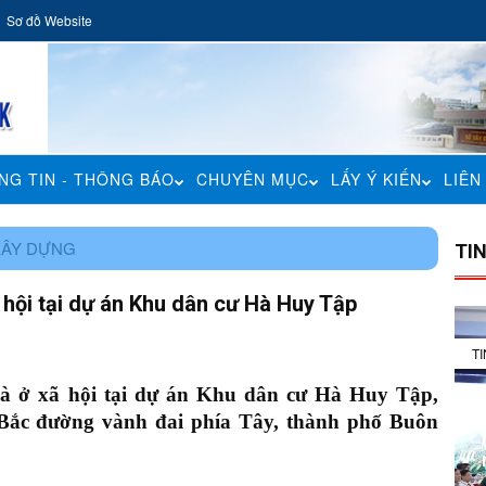
Sơ đồ Website
NG TIN - THÔNG BÁO
CHUYÊN MỤC
LẤY Ý KIẾN
LIÊN
XÂY DỰNG
TI
 hội tại dự án Khu dân cư Hà Huy Tập
T
hà ở xã hội tại dự án Khu dân cư Hà Huy Tập,
Bắc đường vành đai phía Tây, thành phố Buôn