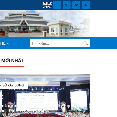
 HỆ
N MỚI NHẤT
IN SỞ XÂY DỰNG
(Infographic) Đắk Lắk trong kỷ nguyên
mới: Định vị chiến lược -...