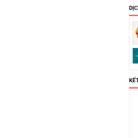
S
x
l
DỊ
KẾ