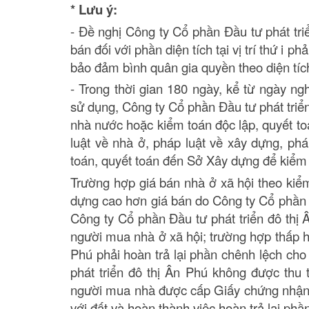
* Lưu ý:
- Đề nghị Công ty Cổ phần Đầu tư phát tri
bán đối với phần diện tích tại vị trí thứ i
bảo đảm bình quân gia quyền theo diện tíc
- Trong thời gian 180 ngày, kể từ ngày n
sử dụng, Công ty Cổ phần Đầu tư phát triể
nhà nước hoặc kiểm toán độc lập, quyết to
luật về nhà ở, pháp luật về xây dựng, phá
toán, quyết toán đến Sở Xây dựng để kiểm t
Trường hợp giá bán nhà ở xã hội theo kiểm
dựng cao hơn giá bán do Công ty Cổ phần Đ
Công ty Cổ phần Đầu tư phát triển đô thị
người mua nhà ở xã hội; trường hợp thấp h
Phú phải hoàn trả lại phần chênh lệch ch
phát triển đô thị Ân Phú không được thu 
người mua nhà được cấp Giấy chứng nhận q
với đất và hoàn thành việc hoàn trả lại phầ