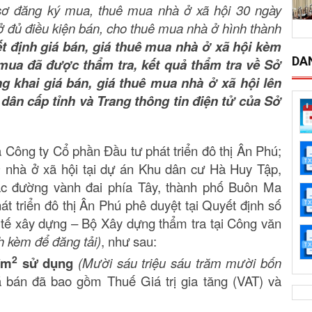
 sơ đăng ký mua, thuê mua nhà ở xã hội 30 ngày
ở đủ điều kiện bán, cho thuê mua nhà ở hình thành
t định giá bán, giá thuê mua nhà ở xã hội kèm
DA
 mua đã được thẩm tra, kết quả thẩm tra về Sở
g khai giá bán, giá thuê mua nhà ở xã hội lên
dân cấp tỉnh và Trang thông tin điện tử của Sở
a Công ty Cổ phần Đầu tư phát triển đô thị Ân Phú;
)
nhà ở xã hội tại dự án Khu dân cư Hà Huy Tập,
ắc đường vành đai phía Tây, thành phố Buôn Ma
 triển đô thị Ân Phú phê duyệt tại Quyết định số
tế xây dựng – Bộ Xây dựng thẩm tra tại Công văn
h kèm để đăng tải)
, như sau:
2
/m
sử dụng
(Mười sáu triệu sáu trăm mười bốn
á bán đã bao gồm Thuế Giá trị gia tăng (VAT) và