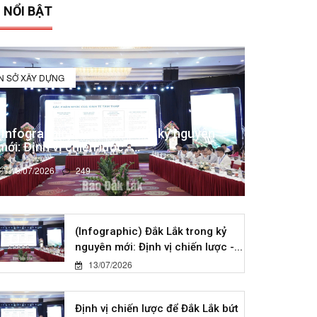
 NỔI BẬT
IN SỞ XÂY DỰNG
(Infographic) Đắk Lắk trong kỷ nguyên
mới: Định vị chiến lược -...
13/07/2026
249
(Infographic) Đắk Lắk trong kỷ
nguyên mới: Định vị chiến lược -...
13/07/2026
Định vị chiến lược để Đắk Lắk bứt