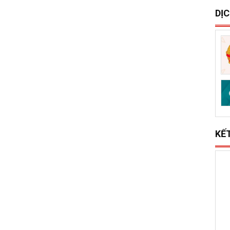
S
x
l
DỊ
KẾ