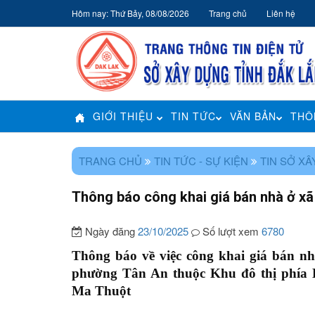
Hôm nay: Thứ Bảy, 08/08/2026
Trang chủ
Liên hệ
GIỚI THIỆU
TIN TỨC
VĂN BẢN
THÔ
TRANG CHỦ
TIN TỨC - SỰ KIỆN
TIN SỞ X
Thông báo công khai giá bán nhà ở xã
Ngày đăng
23/10/2025
Số lượt xem
6780
Thông báo về việc công khai giá bán n
phường Tân An thuộc Khu đô thị phía 
Ma Thuột