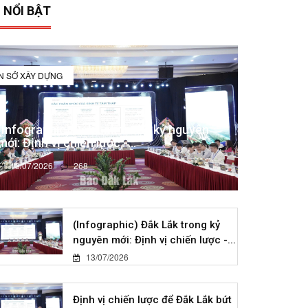
 NỔI BẬT
IN SỞ XÂY DỰNG
(Infographic) Đắk Lắk trong kỷ nguyên
mới: Định vị chiến lược -...
13/07/2026
268
(Infographic) Đắk Lắk trong kỷ
nguyên mới: Định vị chiến lược -...
13/07/2026
Định vị chiến lược để Đắk Lắk bứt