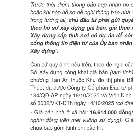
Trước thời điểm thông báo tiếp nhận hồ
hoặc khi nộp hồ sơ đề nghị thông báo nhà 
trong tương lai,
chủ đầu tư phải gửi quyế
theo hồ sơ xây dựng giá bán, giá thuê
Xây dựng cấp tỉnh nơi có dự án để côn
cổng thông tin điện tử của Ủy ban nhân 
Xây dựng
”
.
Căn cứ quy định nêu trên, theo đề nghị củ
Sở Xây dựng công khai giá bán
(tạm tính
phường Tân An thuộc Khu đô thị phía B
Thuột đã được Công ty Cổ phần Đầu tư phát
134/QĐ-AP ngày 16/10/2025 và Viện Kinh 
số 3032/VKT-ĐTh ngày 14/10/2025
(có đín
- Giá bán nhà ở xã hội:
16.614.000 đồng
nghìn đồng trên mét vuông sử dụng)
. Gi
chưa bao gồm kinh phí bảo trì.