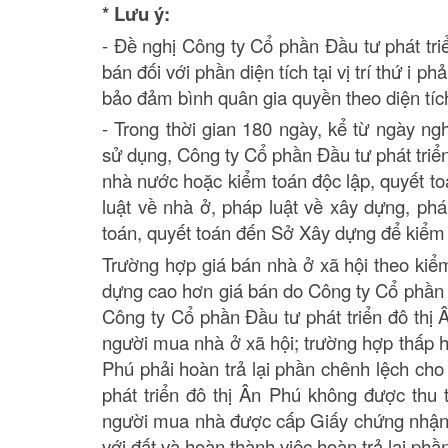
* Lưu ý:
- Đề nghị Công ty Cổ phần Đầu tư phát tri
bán đối với phần diện tích tại vị trí thứ i
bảo đảm bình quân gia quyền theo diện tíc
- Trong thời gian 180 ngày, kể từ ngày n
sử dụng, Công ty Cổ phần Đầu tư phát triể
nhà nước hoặc kiểm toán độc lập, quyết to
luật về nhà ở, pháp luật về xây dựng, phá
toán, quyết toán đến Sở Xây dựng để kiểm t
Trường hợp giá bán nhà ở xã hội theo kiểm
dựng cao hơn giá bán do Công ty Cổ phần Đ
Công ty Cổ phần Đầu tư phát triển đô thị
người mua nhà ở xã hội; trường hợp thấp h
Phú phải hoàn trả lại phần chênh lệch ch
phát triển đô thị Ân Phú không được thu 
người mua nhà được cấp Giấy chứng nhận q
với đất và hoàn thành việc hoàn trả lại phầ