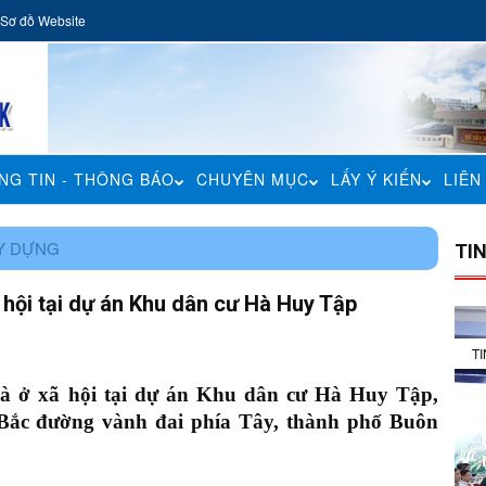
Sơ đồ Website
NG TIN - THÔNG BÁO
CHUYÊN MỤC
LẤY Ý KIẾN
LIÊN
ÂY DỰNG
TI
 hội tại dự án Khu dân cư Hà Huy Tập
T
hà ở xã hội tại dự án Khu dân cư Hà Huy Tập,
Bắc đường vành đai phía Tây, thành phố Buôn