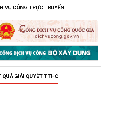
15/12/2025
0
ở Xây dựng tổ chức trao 500 triệu đồng hỗ trợ 10
ã, phường phía đông tỉnh Đắk Lắk bị thiệt hại do lũ
ụt
CH VỤ CÔNG TRỰC TRUYẾN
T QUẢ GIẢI QUYẾT TTHC