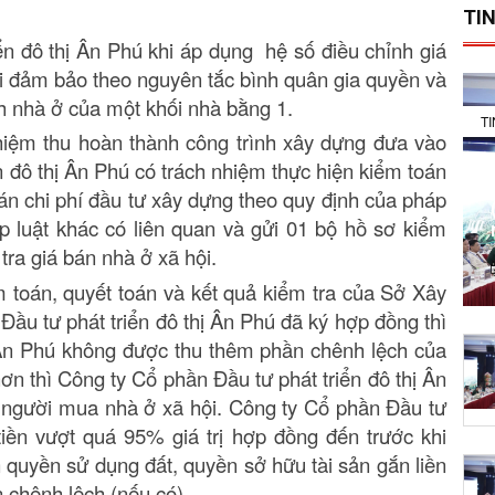
TIN
ển đô thị Ân Phú khi áp dụng hệ số điều chỉnh giá
 phải đảm bảo theo nguyên tắc bình quân gia quyền và
h nhà ở của một khối nhà bằng 1.
T
ghiệm thu hoàn thành công trình xây dựng đưa vào
n đô thị Ân Phú có trách nhiệm thực hiện kiểm toán
án chi phí đầu tư xây dựng theo quy định của pháp
p luật khác có liên quan và gửi 01 bộ hồ sơ kiểm
ra giá bán nhà ở xã hội.
 toán, quyết toán và kết quả kiểm tra của Sở Xây
ầu tư phát triển đô thị Ân Phú đã ký hợp đồng thì
 Ân Phú không được thu thêm phần chênh lệch của
ơn thì Công ty Cổ phần Đầu tư phát triển đô thị Ân
o người mua nhà ở xã hội. Công ty Cổ phần Đầu tư
tiền vượt quá 95% giá trị hợp đồng đến trước khi
uyền sử dụng đất, quyền sở hữu tài sản gắn liền
n chênh lệch (nếu có).