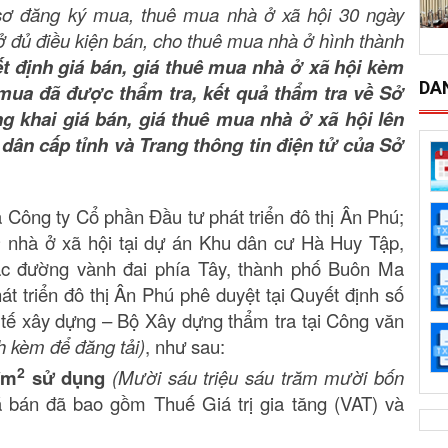
 sơ đăng ký mua, thuê mua nhà ở xã hội 30 ngày
ở đủ điều kiện bán, cho thuê mua nhà ở hình thành
t định giá bán, giá thuê mua nhà ở xã hội kèm
DA
 mua đã được thẩm tra, kết quả thẩm tra về Sở
g khai giá bán, giá thuê mua nhà ở xã hội lên
dân cấp tỉnh và Trang thông tin điện tử của Sở
a Công ty Cổ phần Đầu tư phát triển đô thị Ân Phú;
)
nhà ở xã hội tại dự án Khu dân cư Hà Huy Tập,
ắc đường vành đai phía Tây, thành phố Buôn Ma
 triển đô thị Ân Phú phê duyệt tại Quyết định số
tế xây dựng – Bộ Xây dựng thẩm tra tại Công văn
h kèm để đăng tải)
, như sau:
2
/m
sử dụng
(Mười sáu triệu sáu trăm mười bốn
á bán đã bao gồm Thuế Giá trị gia tăng (VAT) và