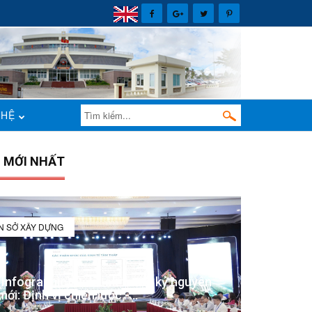
 HỆ
N MỚI NHẤT
IN SỞ XÂY DỰNG
(Infographic) Đắk Lắk trong kỷ nguyên
mới: Định vị chiến lược -...