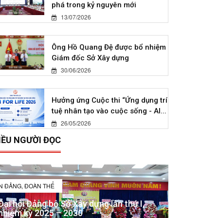
phá trong kỷ nguyên mới
13/07/2026
Ông Hồ Quang Đệ được bổ nhiệm
Giám đốc Sở Xây dựng
30/06/2026
Hưởng ứng Cuộc thi “Ứng dụng trí
tuệ nhân tạo vào cuộc sống - AI...
26/05/2026
IỀU NGƯỜI ĐỌC
IN ĐẢNG, ĐOÀN THỂ
Đại hội Đảng bộ Sở Xây dựng lần thứ I,
nhiệm kỳ 2025 – 2030