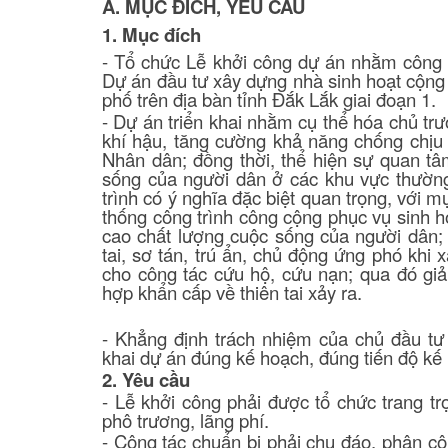
A. MỤC ĐÍCH, YÊU CẦU
1. Mục đích
- Tổ chức Lễ khởi công dự án nhằm công b
Dự án đầu tư xây dựng nhà sinh hoạt cộng 
phố trên địa bàn tỉnh Đắk Lắk giai đoạn 1.
- Dự án triển khai
nhằm cụ thể hóa chủ trư
khí hậu, tăng cường khả năng chống chịu 
Nhân dân; đồng thời, thể hiện sự quan tâ
sống của người dân ở các khu vực thườn
trình có ý nghĩa đặc biệt quan trọng, với m
thống công trình công cộng phục vụ sinh h
cao chất lượng cuộc sống của người dân; 
tai, sơ tán, trú ẩn, chủ động ứng phó khi 
cho công tác cứu hộ, cứu nạn; qua đó giảm
hợp khẩn cấp về thiên tai xảy ra
.
- Khẳng định trách nhiệm của chủ đầu tư v
khai dự án đúng kế hoạch, đúng tiến độ kế
2. Yêu cầu
- Lễ khởi công phải được tổ chức trang trọn
phô trương, lãng phí.
- Công tác chuẩn bị phải chu đáo, phân c