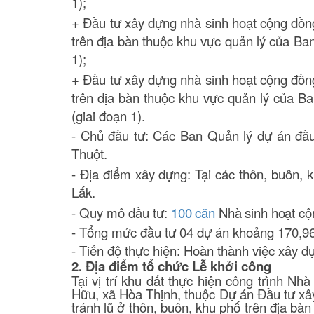
1)
;
+
Đầu tư xây dựng nhà sinh hoạt cộng đồng
trên địa bàn thuộc khu vực quản lý của Ba
1)
;
+
Đầu tư xây dựng nhà sinh hoạt cộng đồng
trên địa bàn thuộc khu vực quản lý của 
(giai đoạn 1)
.
- Chủ đầu tư: Các
Ban Quản lý dự án đầu
Thuột
.
- Địa điểm xây dựng: Tại các thôn, buôn, 
Lắk.
- Quy mô đầu tư:
100 căn
Nhà sinh hoạt cộ
- Tổng mức đầu tư 04 dự án khoảng
170,96
- Tiến độ thực hiện: Hoàn thành việc xây d
2. Địa điểm tổ chức Lễ khởi công
Tại vị trí khu đất thực hiện công trình Nh
Hữu, xã Hòa Thịnh, thuộc Dự án
Đầu tư xâ
tránh lũ ở thôn, buôn, khu phố trên địa b