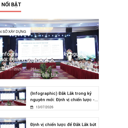
 NỔI BẬT
IN SỞ XÂY DỰNG
(Infographic) Đắk Lắk trong kỷ nguyên
mới: Định vị chiến lược -...
13/07/2026
261
(Infographic) Đắk Lắk trong kỷ
nguyên mới: Định vị chiến lược -...
13/07/2026
Định vị chiến lược để Đắk Lắk bứt