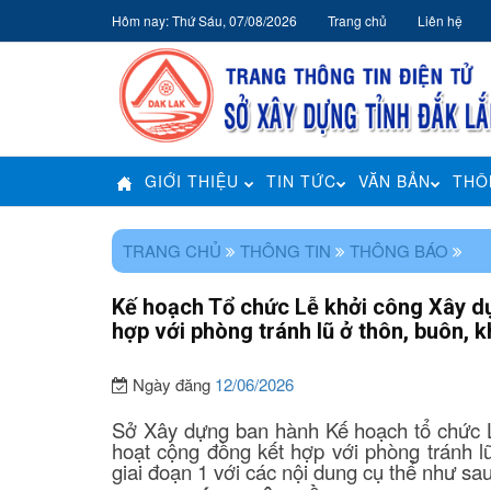
Hôm nay: Thứ Sáu, 07/08/2026
Trang chủ
Liên hệ
GIỚI THIỆU
TIN TỨC
VĂN BẢN
THÔ
TRANG CHỦ
THÔNG TIN
THÔNG BÁO
Kế hoạch Tổ chức Lễ khởi công Xây d
hợp với phòng tránh lũ ở thôn, buôn, k
Ngày đăng
12/06/2026
Sở Xây dựng ban hành Kế hoạch tổ chức L
hoạt cộng đồng kết hợp với phòng tránh lũ
giai đoạn 1 với các nội dung cụ thể như sau