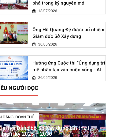
phá trong kỷ nguyên mới
13/07/2026
Ông Hồ Quang Đệ được bổ nhiệm
Giám đốc Sở Xây dựng
30/06/2026
Hưởng ứng Cuộc thi “Ứng dụng trí
tuệ nhân tạo vào cuộc sống - AI...
26/05/2026
IỀU NGƯỜI ĐỌC
IN ĐẢNG, ĐOÀN THỂ
Đại hội Đảng bộ Sở Xây dựng lần thứ I,
nhiệm kỳ 2025 – 2030