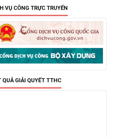
15/12/2025
0
ở Xây dựng tổ chức trao 500 triệu đồng hỗ trợ 10
ã, phường phía đông tỉnh Đắk Lắk bị thiệt hại do lũ
ụt
CH VỤ CÔNG TRỰC TRUYẾN
T QUẢ GIẢI QUYẾT TTHC