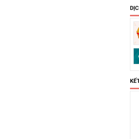
S
x
l
DỊ
KẾ