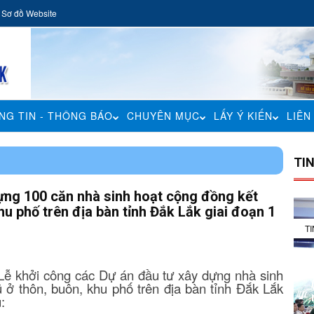
Sơ đồ Website
NG TIN - THÔNG BÁO
CHUYÊN MỤC
LẤY Ý KIẾN
LIÊN
TI
ựng 100 căn nhà sinh hoạt cộng đồng kết
hu phố trên địa bàn tỉnh Đắk Lắk giai đoạn 1
T
ễ khởi công các Dự án đầu tư xây dựng nhà sinh
 ở thôn, buôn, khu phố trên địa bàn tỉnh Đắk Lắk
: