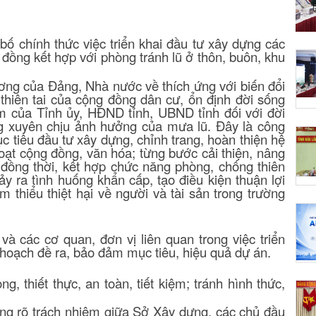
ố chính thức việc triển khai đầu tư xây dựng các
đồng kết hợp với phòng tránh lũ ở thôn, buôn, khu
ơng của Đảng, Nhà nước về thích ứng với biến đổi
thiên tai của cộng đồng dân cư, ổn định đời sống
m của Tỉnh ủy, HĐND tỉnh, UBND tỉnh đối với đời
g xuyên chịu ảnh hưởng của mưa lũ.
Đây là công
ục tiêu đầu tư xây dựng, chỉnh trang, hoàn thiện hệ
oạt cộng đồng, văn hóa; từng bước cải thiện, nâng
đồng thời, kết hợp chức năng phòng, chống thiên
xảy ra tình huống khẩn cấp, tạo điều kiện thuận lợi
 thiểu thiệt hại về người và tài sản
trong trường
à các cơ quan, đơn vị liên quan trong việc triển
 hoạch đề ra, bảo đảm mục tiêu, hiệu quả dự án.
g, thiết thực, an toàn, tiết kiệm; tránh hình thức,
ông rõ trách nhiệm giữa Sở Xây dựng, các chủ đầu