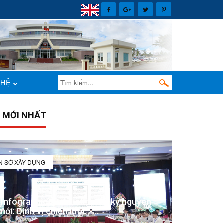
 HỆ
N MỚI NHẤT
IN SỞ XÂY DỰNG
(Infographic) Đắk Lắk trong kỷ nguyên
mới: Định vị chiến lược -...