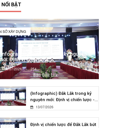
 NỔI BẬT
IN SỞ XÂY DỰNG
(Infographic) Đắk Lắk trong kỷ nguyên
mới: Định vị chiến lược -...
13/07/2026
254
(Infographic) Đắk Lắk trong kỷ
nguyên mới: Định vị chiến lược -...
13/07/2026
Định vị chiến lược để Đắk Lắk bứt