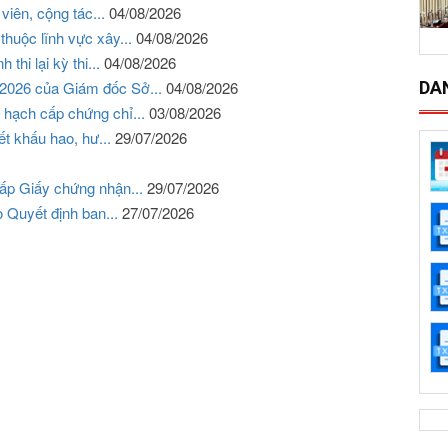
 viên, cộng tác...
04/08/2026
thuộc lĩnh vực xây...
04/08/2026
thi lại kỳ thi...
04/08/2026
DA
8/2026 của Giám đốc Sở...
04/08/2026
 hạch cấp chứng chỉ...
03/08/2026
ết khấu hao, hư...
29/07/2026
cấp Giấy chứng nhận...
29/07/2026
o Quyết định ban...
27/07/2026