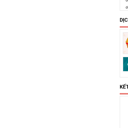
do lũ lụt
DỊ
S
x
l
KẾ