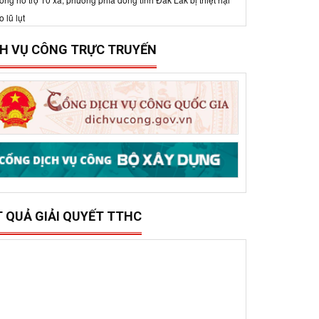
15/12/2025
0
CH VỤ CÔNG TRỰC TRUYẾN
ở Xây dựng tổ chức trao 500 triệu đồng hỗ trợ 10
ã, phường phía đông tỉnh Đắk Lắk bị thiệt hại do lũ
ụt
T QUẢ GIẢI QUYẾT TTHC