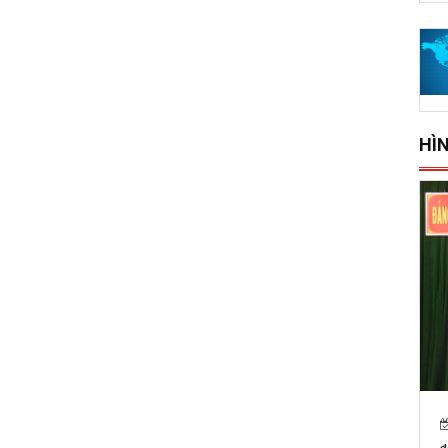
HÌ
15/12/2025
8766
Sở Xây dựng tổ chức trao 500 triệu
đồng hỗ trợ 10 xã, phường phía đông tỉnh Đắk Lắk bị thiệt hại