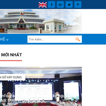
 HỆ
N MỚI NHẤT
IN SỞ XÂY DỰNG
(Infographic) Đắk Lắk trong kỷ nguyên
mới: Định vị chiến lược -...