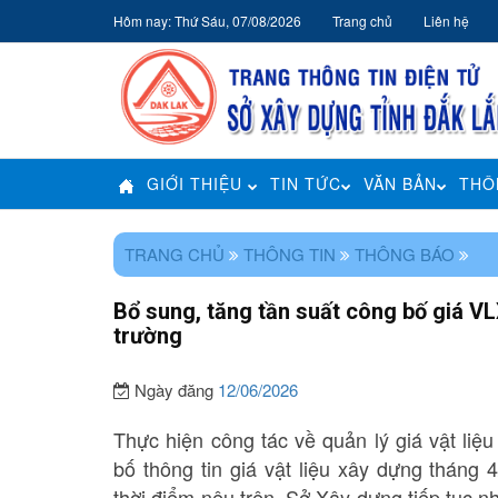
Hôm nay: Thứ Sáu, 07/08/2026
Trang chủ
Liên hệ
GIỚI THIỆU
TIN TỨC
VĂN BẢN
THÔ
TRANG CHỦ
THÔNG TIN
THÔNG BÁO
Bổ sung, tăng tần suất công bố giá VL
trường
Ngày đăng
12/06/2026
Thực hiện công tác về quản lý giá vật li
bố thông tin giá vật liệu xây dựng thán
thời điểm nêu trên, Sở Xây dựng tiếp tục 