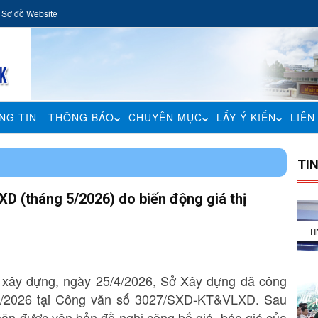
Sơ đồ Website
NG TIN - THÔNG BÁO
CHUYÊN MỤC
LẤY Ý KIẾN
LIÊN
TI
XD (tháng 5/2026) do biến động giá thị
T
ệu xây dựng, ngày 25/4/2026, Sở Xây dựng đã công
g 4/2026 tại Công văn số 3027/SXD-KT&VLXD. Sau
nhận được văn bản đề nghị công bố giá, báo giá của