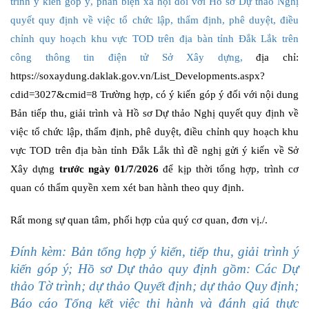
trình ý kiến góp ý, phản biện xã hội đối với Hồ sơ Dự thảo Nghị
quyết quy định về việc tổ chức lập, thẩm định, phê duyệt, điều
chỉnh quy hoạch khu vực TOD trên địa bàn tỉnh Đắk Lắk trên
công thông tin điện tử Sở Xây dựng,
địa chỉ:
https://soxaydung.daklak.gov.vn/List_Developments.aspx?
cdid=3027&cmid=8
Trường hợp, có ý kiến góp ý đối với nội dung
Bản tiếp thu, giải trình và Hồ sơ
Dự thảo Nghị quyết quy định về
việc tổ chức lập, thẩm định, phê duyệt, điều chỉnh quy hoạch khu
vực TOD trên địa bàn tỉnh Đắk Lắk
thì đề nghị gửi ý kiến về Sở
Xây dựng
trước ngày 01/7/2026
để kịp thời tổng hợp, trình cơ
quan có thẩm quyền xem xét ban hành theo quy định.
Rất mong sự quan tâm, phối hợp của quý cơ quan, đơn vị./.
Đính kèm: Bản tổng hợp ý kiến, tiếp thu, giải trình ý
kiến góp ý; Hồ sơ Dự thảo quy định gồm: Các Dự
thảo Tờ trình; dự thảo Quyết định; dự thảo Quy định;
Báo cáo Tổng kết việc thi hành và đánh giá thực