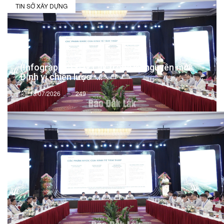
TIN SỞ XÂY DỰNG
(Infographic) Đắk Lắk trong kỷ nguyên mới:
Định vị chiến lược -...
13/07/2026
249