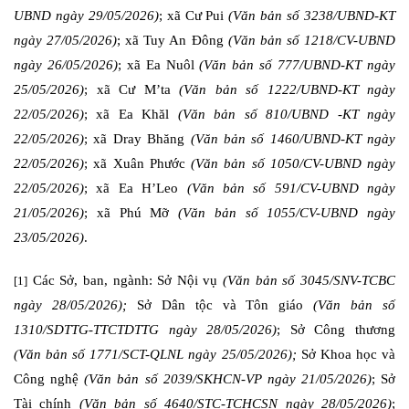
UBND ngày 29/05/2026)
; xã Cư Pui
(Văn bản số 3238/UBND-KT
ngày 27/05/2026)
; xã Tuy An Đông
(Văn bản số 1218/CV-UBND
ngày 26/05/2026)
; xã Ea Nuôl
(Văn bản số 777/UBND-KT ngày
25/05/2026)
; xã Cư M’ta
(Văn bản số 1222/UBND-KT ngày
22/05/2026)
; xã Ea Khăl
(Văn bản số 810/UBND -KT ngày
22/05/2026)
; xã Dray Bhăng
(Văn bản số 1460/UBND-KT ngày
22/05/2026)
; xã Xuân Phước
(Văn bản số 1050/CV-UBND ngày
22/05/2026)
; xã Ea H’Leo
(Văn bản số 591/CV-UBND ngày
21/05/2026)
;
xã Phú Mỡ
(Văn bản số 1055/CV-UBND ngày
23/05/2026)
.
Các Sở, ban, ngành:
Sở Nội vụ
(Văn bản số 3045/SNV-TCBC
[1]
ngày 28/05/2026);
Sở Dân tộc và Tôn giáo
(Văn bản số
1310/SDTTG-TTCTDTTG ngày 28/05/2026)
; Sở Công thương
(Văn bản số 1771/SCT-QLNL ngày 25/05/2026);
Sở Khoa học và
Công nghệ
(Văn bản số 2039/SKHCN-VP ngày 21/05/2026)
;
Sở
Tài chính
(Văn bản số 4640/STC-TCHCSN ngày 28/05/2026)
;