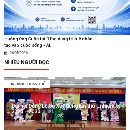
Hưởng ứng Cuộc thi “Ứng dụng trí tuệ nhân
tạo vào cuộc sống - AI...
26/05/2026
NHIỀU NGƯỜI ĐỌC
TIN ĐẢNG, ĐOÀN THỂ
Đại hội Đảng bộ Sở Xây dựng lần thứ I, nhiệm kỳ
2025 – 2030
19/08/2025
7091