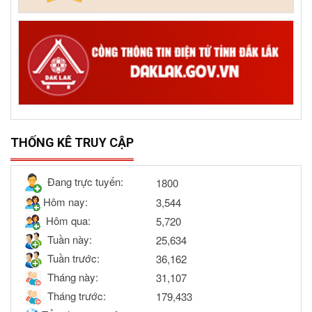
THỐNG KÊ TRUY CẬP
Đang trực tuyến:
1800
Hôm nay:
3,544
Hôm qua:
5,720
Tuần này:
25,634
Tuần trước:
36,162
Tháng này:
31,107
Tháng trước:
179,433