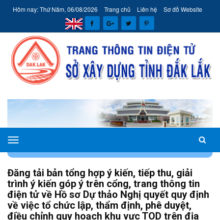
Hôm nay: Thứ Năm, 06/08/2026
Trang chủ
Liên hệ
Sơ đồ Website
Sở
TRANG CHỦ
THÔNG TIN
THÔNG BÁO
Xây
dựng
Đăng tải bản tổng hợp ý kiến, tiếp thu, giải
tỉnh
trình ý kiến góp ý trên cổng, trang thông tin
Đắk
điện tử về Hồ sơ Dự thảo Nghị quyết quy định
Lắk
về việc tổ chức lập, thẩm định, phê duyệt,
điều chỉnh quy hoạch khu vực TOD trên địa