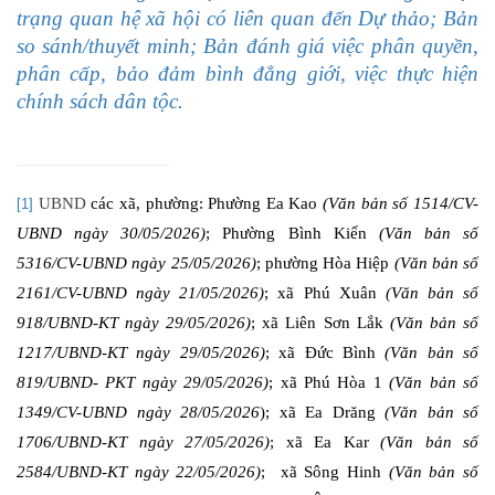
trạng quan hệ xã hội có liên quan đến Dự thảo; Bản
so sánh/thuyết minh; Bản đánh giá việc phân quyền,
phân cấp, bảo đảm bình đẳng giới, việc thực hiện
chính sách dân tộc.
UBND
các xã, phường: Phường Ea Kao
(Văn bản số 1514/CV-
[1]
UBND ngày 30/05/2026)
; Ph
ư
ờng Bình Kiến
(Văn bản số
5316/CV-UBND ngày 25/05/2026)
; phường Hòa Hiệp
(Văn bản số
2161/CV-UBND ngày 21/05/2026)
; xã Phú Xuân
(Văn bản số
918/UBND-KT ngày 29/05/2026)
; xã Liên Sơn Lắk
(Văn bản số
1217/UBND-KT ngày 29/05/2026)
; xã Đức Bình
(Văn bản số
819/UBND- PKT ngày 29/05/2026)
; xã Phú Hòa 1
(Văn bản số
1349/CV-UBND ngày 28/05/2026
); xã Ea Drăng
(Văn bản số
1706/UBND-KT ngày 27/05/2026)
;
xã Ea Kar
(Văn bản số
2584/UBND-KT ngày 22/05/2026)
;
xã Sông Hinh
(Văn bản số